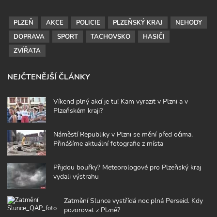
PLZEŇ
AKCE
POLICIE
PLZEŇSKÝ KRAJ
NEHODY
DOPRAVA
SPORT
TACHOVSKO
HASIČI
ZVÍŘATA
NEJČTENĚJŠÍ ČLÁNKY
Víkend plný akcí je tu! Kam vyrazit v Plzni a v
Plzeňském kraji?
Náměstí Republiky v Plzni se mění před očima.
Přinášíme aktuální fotografie z místa
Přijdou bouřky? Meteorologové pro Plzeňský kraj
vydali výstrahu
Zatmění Slunce vystřídá noc plná Perseid. Kdy
pozorovat z Plzně?