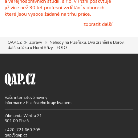
a veřejnosprávních studií, s.r.o. v Plzni poskytuje
již více než 30 let profesní vzdělání v oborech,
které jsou vysoce žádané na trhu práce.
zobrazit další
QAP.CZ
Zprávy
Nehody na Plzeňsku. Dva zranění u Borov,
další srážka u Horní Břízy - FOTO
Vaše internetové noviny
Informace z Plzeňského kraje kvapem
Zikmunda Wintra 21
301 00 Plzeň
+420 721 660 705
qap@qap.cz