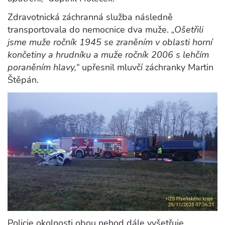
Zdravotnická záchranná služba následně
transportovala do nemocnice dva muže.
„Ošetřili
jsme muže ročník 1945 se zraněním v oblasti horní
končetiny a hrudníku a muže ročník 2006 s lehčím
poraněním hlavy,“
upřesnil mluvčí záchranky Martin
Štěpán.
Policie okolnosti obou nehod dále vyšetřuje.