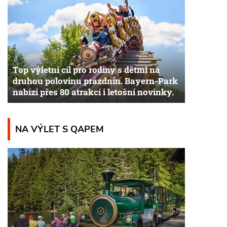
Top výletní cíl pro rodiny s dětmi na
druhou polovinu prázdnin. Bayern-Park
nabízí přes 80 atrakcí i letošní novinky.
NA VÝLET S QAPEM