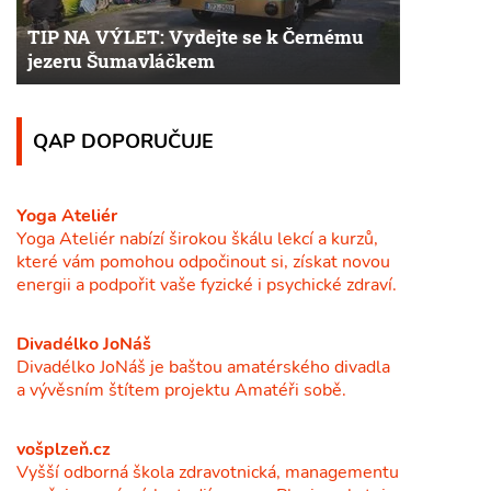
TIP NA VÝLET: Vydejte se k Černému
jezeru Šumavláčkem
QAP DOPORUČUJE
Yoga Ateliér
Yoga Ateliér nabízí širokou škálu lekcí a kurzů,
které vám pomohou odpočinout si, získat novou
energii a podpořit vaše fyzické i psychické zdraví.
Divadélko JoNáš
Divadélko JoNáš je baštou amatérského divadla
a vývěsním štítem projektu Amatéři sobě.
vošplzeň.cz
Vyšší odborná škola zdravotnická, managementu