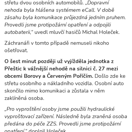
střetu dvou osobních automobilů.
„Dopravní
nehoda byla hlášena systémem eCall. V době
zásahu byla komunikace průjezdná jedním pruhem.
Provedli jsme protipožární opatření a odpojili
autobaterii,“
uvedl mluvčí hasičů Michal Holeček.
Záchranáři v tomto případě nemuseli nikoho
ošetřovat.
O šest minut později už vyjížděla jednotka z
Přeštic k vážnější nehodě na silnici č. 27 mezi
obcemi Borovy a Červeným Poříčím.
Došlo zde ke
střetu osobního a nákladního vozidla. Osobní auto
skončilo mimo komunikaci a zůstala v něm
zaklíněná osoba.
„Pro vyproštění osoby jsme použili hydraulické
vyprošťovací zařízení. Následně byla zraněná osoba
předána do péče ZZS. Provedli jsme protipožární
opatření,“
doplnil Holeček.