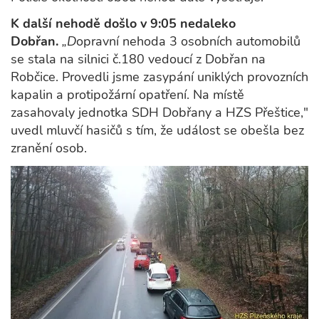
K další nehodě došlo v 9:05 nedaleko
Dobřan.
„D
opravní nehoda 3 osobních automobilů
se stala na silnici č.180 vedoucí z Dobřan na
Robčice. Provedli jsme zasypání uniklých provozních
kapalin a protipožární opatření. Na místě
zasahovaly jednotka SDH Dobřany a HZS Přeštice,"
uvedl mluvčí hasičů s tím, že událost se obešla bez
zranění osob.