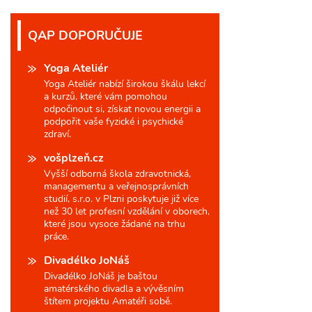
QAP DOPORUČUJE
Yoga Ateliér
Yoga Ateliér nabízí širokou škálu lekcí
a kurzů, které vám pomohou
odpočinout si, získat novou energii a
podpořit vaše fyzické i psychické
zdraví.
vošplzeň.cz
Vyšší odborná škola zdravotnická,
managementu a veřejnosprávních
studií, s.r.o. v Plzni poskytuje již více
než 30 let profesní vzdělání v oborech,
které jsou vysoce žádané na trhu
práce.
Divadélko JoNáš
Divadélko JoNáš je baštou
amatérského divadla a vývěsním
štítem projektu Amatéři sobě.