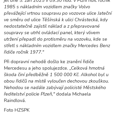
jel dne 5. září 2025 v 09:30 hod. v Plzni řidič ročník
1985 s nákladním vozidlem značky Volvo
převážející vrtnou soupravu po vozovce ulice Jateční
ve směru od ulice Těšínská k ulici Chrástecká, kdy
nedostatečně zajistil náklad a z přepravované
soupravy se utrhl ovládací panel, který vlivem
utržení přepadl do protisměru na vozovku, kde se
střetl s nákladním vozidlem značky Mercedes Benz
řidiče ročník 1977."
Při dopravní nehodě došlo ke zranění řidiče
Mercedesu a jeho spolujezdce.
„Celková hmotná
škoda činí předběžně 1 500 000 Kč. Alkohol byl u
obou řidičů na místě vyloučen dechovou zkouškou.
Nehodou se nadále zabývají policisté Městského
ředitelství policie Plzeň,"
dodala Michaela
Raindlová.
Foto HZSPK