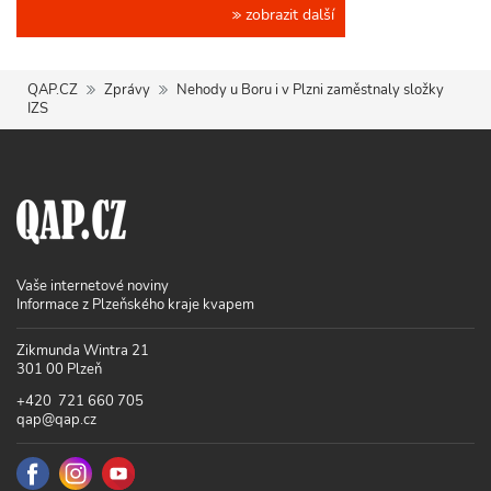
zobrazit další
QAP.CZ
Zprávy
Nehody u Boru i v Plzni zaměstnaly složky
IZS
Vaše internetové noviny
Informace z Plzeňského kraje kvapem
Zikmunda Wintra 21
301 00 Plzeň
+420 721 660 705
qap@qap.cz