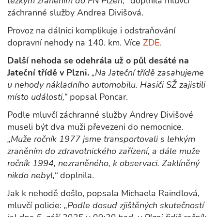
těžkým zraněním do FN Plzeň,"
doplnila mluvčí
záchranné služby Andrea Divišová.
Provoz na dálnici komplikuje i odstraňování
dopravní nehody na 140. km. Více
ZDE
.
Další nehoda se odehrála už o půl desáté na
Jateční třídě v Plzni.
„Na Jateční třídě zasahujeme
u nehody nákladního automobilu. Hasiči SŽ zajistili
místo události,“
popsal Poncar.
Podle mluvčí záchranné služby Andrey Divišové
museli být dva muži převezeni do nemocnice.
„Muže ročník 1977 jsme transportovali s lehkým
zraněním do zdravotnického zařízení, a dále muže
ročník 1994, nezraněného, k observaci. Zaklíněný
nikdo nebyl,“
doplnila.
Jak k nehodě došlo, popsala Michaela Raindlová,
mluvčí policie:
„Podle dosud zjištěných skutečností