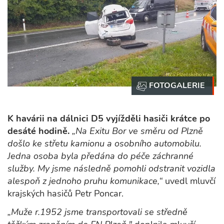
K havárii na dálnici D5 vyjížděli hasiči krátce po
desáté hodině.
„Na Exitu Bor ve směru od Plzně
došlo ke střetu kamionu a osobního automobilu.
Jedna osoba byla předána do péče záchranné
služby. My jsme následně pomohli odstranit vozidla
alespoň z jednoho pruhu komunikace,“
uvedl mluvčí
krajských hasičů Petr Poncar.
„Muže r.1952 jsme transportovali se středně