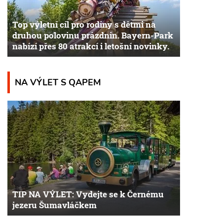
Top výletní cíl pro rodiny s dětmi na
druhou polovinu prázdnin. Bayern-Park
nabízí přes 80 atrakcí i letošní novinky.
NA VÝLET S QAPEM
TIP NA VÝLET: Vydejte se k Černému
jezeru Šumavláčkem