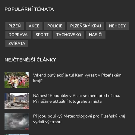
POPULÁRNÍ TÉMATA
PLZEŇ
AKCE
POLICIE
PLZEŇSKÝ KRAJ
NEHODY
DOPRAVA
SPORT
TACHOVSKO
HASIČI
ZVÍŘATA
NEJČTENĚJŠÍ ČLÁNKY
Víkend plný akcí je tu! Kam vyrazit v Plzeňském
kraji?
Náměstí Republiky v Plzni se mění před očima.
Přinášíme aktuální fotografie z místa
Přijdou bouřky? Meteorologové pro Plzeňský kraj
vydali výstrahu