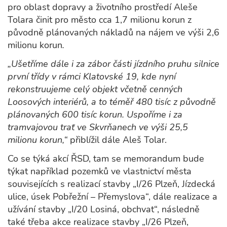
pro oblast dopravy a životního prostředí Aleše
Tolara činit pro město cca 1,7 milionu korun z
původně plánovaných nákladů na nájem ve výši 2,6
milionu korun
.
„Ušetříme dále i za zábor části jízdního pruhu silnice
první třídy v rámci Klatovské 19, kde nyní
rekonstruujeme celý objekt včetně cenných
Loosových interiérů, a to téměř 480 tisíc z původně
plánovaných 600 tisíc korun. Uspoříme i za
tramvajovou trať ve Skvrňanech ve výši 25,5
milionu korun,“
přiblížil dále Aleš Tolar.
Co se týká akcí ŘSD, tam se memorandum bude
týkat například pozemků ve vlastnictví města
souvisejících s realizací stavby „I/26 Plzeň, Jízdecká
ulice, úsek Pobřežní – Přemyslova“, dále realizace a
užívání stavby „I/20 Losiná, obchvat“, následně
také třeba akce realizace stavby „I/26 Plzeň,