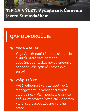
TIP NA VÝLET: Vydejte se k Černému
jezeru Šumavláčkem
QAP DOPORUČUJE
Yoga Ateliér
Yoga Ateliér nabízí širokou škálu lekcí
a kurzů, které vám pomohou
odpočinout si, získat novou energii a
podpořit vaše fyzické i psychické
zdraví.
vošplzeň.cz
Vyšší odborná škola zdravotnická,
managementu a veřejnosprávních
studií, s.r.o. v Plzni poskytuje již více
než 30 let profesní vzdělání v oborech,
které jsou vysoce žádané na trhu
práce.