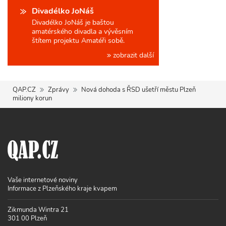
Divadélko JoNáš
Divadélko JoNáš je baštou
amatérského divadla a vývěsním
štítem projektu Amatéři sobě.
zobrazit další
QAP.CZ
Zprávy
Nová dohoda s ŘSD ušetří městu Plzeň
miliony korun
Vaše internetové noviny
Informace z Plzeňského kraje kvapem
Zikmunda Wintra 21
301 00 Plzeň