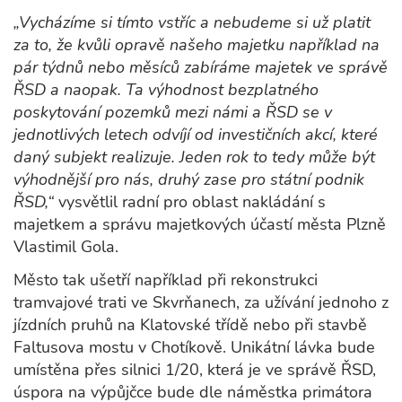
„Vycházíme si tímto vstříc a nebudeme si už platit
za to, že kvůli opravě našeho majetku například na
pár týdnů nebo měsíců zabíráme majetek ve správě
ŘSD a naopak. Ta výhodnost bezplatného
poskytování pozemků mezi námi a ŘSD se v
jednotlivých letech odvíjí od investičních akcí, které
daný subjekt realizuje. Jeden rok to tedy může být
výhodnější pro nás, druhý zase pro státní podnik
ŘSD,“
vysvětlil radní pro oblast nakládání s
majetkem a správu majetkových účastí města Plzně
Vlastimil Gola.
Město tak ušetří například při rekonstrukci
tramvajové trati ve Skvrňanech, za užívání jednoho z
jízdních pruhů na Klatovské třídě nebo při stavbě
Faltusova mostu v Chotíkově. Unikátní lávka bude
umístěna přes silnici 1/20, která je ve správě ŘSD,
úspora na výpůjčce bude dle náměstka primátora