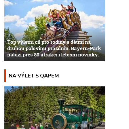
Top výletní cíl pro rodiny s dětmi na
druhou polovinu prázdnin. Bayern-Park
nabízí přes 80 atrakcí i letošní novinky.
NA VÝLET S QAPEM