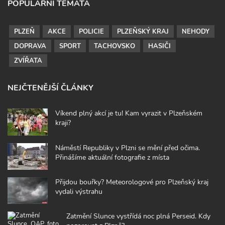
POPULÁRNÍ TÉMATA
PLZEŇ
AKCE
POLICIE
PLZEŇSKÝ KRAJ
NEHODY
DOPRAVA
SPORT
TACHOVSKO
HASIČI
ZVÍŘATA
NEJČTENĚJŠÍ ČLÁNKY
Víkend plný akcí je tu! Kam vyrazit v Plzeňském
kraji?
Náměstí Republiky v Plzni se mění před očima.
Přinášíme aktuální fotografie z místa
Přijdou bouřky? Meteorologové pro Plzeňský kraj
vydali výstrahu
Zatmění Slunce vystřídá noc plná Perseid. Kdy