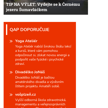
TIP NA VÝLET: Vydejte se k Černému
jezeru Šumavláčkem
QAP DOPORUČUJE
Yoga Ateliér
Yoga Ateliér nabízí širokou škálu lekcí
a kurzů, které vám pomohou
odpočinout si, získat novou energii a
podpořit vaše fyzické i psychické
zdraví.
Divadélko JoNáš
Divadélko JoNáš je baštou
amatérského divadla a vývěsním
štítem projektu Amatéři sobě.
vošplzeň.cz
Vyšší odborná škola zdravotnická,
managementu a veřejnosprávních