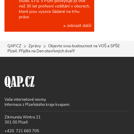
studií, s.r.o. v Plzni poskytuje již více
než 30 let profesní vzdělání v oborech,
které jsou vysoce žádané na trhu
práce.
zobrazit další
QAP.CZ
Zprávy
Objevte svou budoucnost na VOŠ a SPŠE
Plzeň. Přijďte na Den otevřených dveří!
Vaše internetové noviny
Informace z Plzeňského kraje kvapem
Zikmunda Wintra 21
301 00 Plzeň
+420 721 660 705