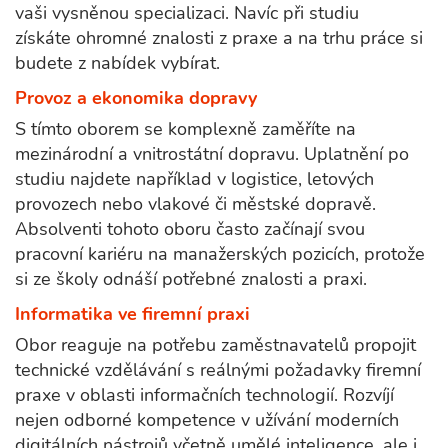
vaši vysněnou specializaci. Navíc při studiu
získáte ohromné znalosti z praxe a na trhu práce si
budete z nabídek vybírat.
Provoz a ekonomika dopravy
S tímto oborem se komplexně zaměříte na
mezinárodní a vnitrostátní dopravu. Uplatnění po
studiu najdete například v logistice, letových
provozech nebo vlakové či městské dopravě.
Absolventi tohoto oboru často začínají svou
pracovní kariéru na manažerských pozicích, protože
si ze školy odnáší potřebné znalosti a praxi.
Informatika ve firemní praxi
Obor reaguje na potřebu zaměstnavatelů propojit
technické vzdělávání s reálnými požadavky firemní
praxe v oblasti informačních technologií. Rozvíjí
nejen odborné kompetence v užívání moderních
digitálních nástrojů včetně umělé inteligence, ale i