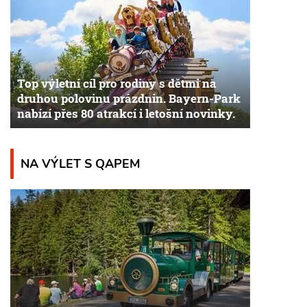
Top výletní cíl pro rodiny s dětmi na
druhou polovinu prázdnin. Bayern-Park
nabízí přes 80 atrakcí i letošní novinky.
NA VÝLET S QAPEM