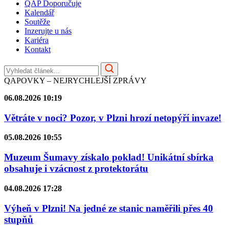
QAP Doporučuje
Kalendář
Soutěže
Inzerujte u nás
Kariéra
Kontakt
QAPOVKY – NEJRYCHLEJŠÍ ZPRÁVY
06.08.2026 10:19
Větráte v noci? Pozor, v Plzni hrozí netopýří invaze!
05.08.2026 10:55
Muzeum Šumavy získalo poklad! Unikátní sbírka
obsahuje i vzácnost z protektorátu
04.08.2026 17:28
Výheň v Plzni! Na jedné ze stanic naměřili přes 40
stupňů