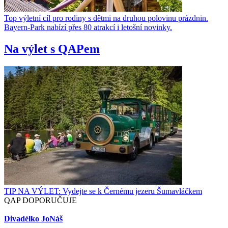
Top výletní cíl pro rodiny s dětmi na druhou polovinu prázdnin.
Bayern-Park nabízí přes 80 atrakcí i letošní novinky.
Na výlet s QAPem
TIP NA VÝLET: Vydejte se k Černému jezeru Šumavláčkem
QAP DOPORUČUJE
Divadélko JoNáš