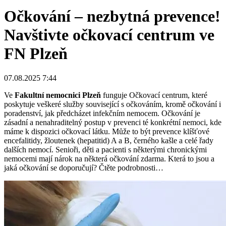
Očkování – nezbytná prevence!
Navštivte očkovací centrum ve
FN Plzeň
07.08.2025 7:44
Ve
Fakultní nemocnici Plzeň
funguje Očkovací centrum, které
poskytuje veškeré služby související s očkováním, kromě očkování i
poradenství, jak předcházet infekčním nemocem. Očkování je
zásadní a nenahraditelný postup v prevenci té konkrétní nemoci, kde
máme k dispozici očkovací látku. Může to být prevence klíšťové
encefalitidy, žloutenek (hepatitid) A a B, černého kašle a celé řady
dalších nemocí. Senioři, děti a pacienti s některými chronickými
nemocemi mají nárok na některá očkování zdarma. Která to jsou a
jaká očkování se doporučují? Čtěte podrobnosti…