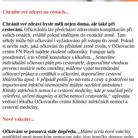
Chraňte své zdraví na cestách...
Chránit své zdraví byste měli nejen doma, ale také při
cestování.
Očkováním lze předcházet zdravotním komplikacím při
vašich cestách, zvláště pokud směřujete do exotické země. Tam
někdy může být očkování i vyžadováno při vstupu do země. Pokud
si nevíte rady, jaká očkování do příslušné země zvolit, v Očkovacím
centru FN Plzeň najdete zkušené odborníky. Funguje tady
poradenství, a to včetně konzultace s lékařem.
„Sestavíme
individuální očkovací plán pro cestovatele, doporučíme vhodnou
prevenci malárie nebo vztekliny, můžeme vydat mezinárodní
očkovací průkaz a certifikát o očkování, doporučíme cestovní
lékárničku apod. V případě potíží po návratu z cesty a podezření na
importované infekční onemocnění můžete navštívit ambulanci
Kliniky infekčních nemocí a cestovní medicíny, kde je součástí péče
vyšetření, určení diagnózy a léčba nemocí cestovatelů,“
upřesnila
vedoucí lékařka Očkovacího centra Kliniky infekčních nemocí a
cestovní medicíny.
Nové vakcíny...
Očkování se posouvá stále dopředu.
„
Máme zcela nové vakcíny,
například proti tropickým nemocem jako jsou horečka dengue nebo