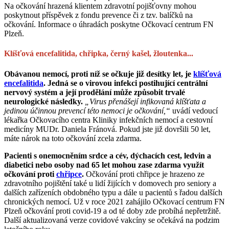
Na očkování hrazená klientem zdravotní pojišťovny mohou
poskytnout příspěvek z fondu prevence či z tzv. balíčků na
očkování. Informace o úhradách poskytne Očkovací centrum FN
Plzeň.
Klíšťová encefalitida, chřipka, černý kašel, žloutenka...
Obávanou nemocí, proti níž se očkuje již desítky let, je
klíšťová
encefalitida
. Jedná se o virovou infekci postihující centrální
nervový systém a její prodělání může způsobit trvalé
neurologické následky.
„Virus přenášejí infikovaná klíšťata a
jedinou účinnou prevencí této nemoci je očkování,“
uvádí vedoucí
lékařka Očkovacího centra Kliniky infekčních nemocí a cestovní
medicíny MUDr. Daniela Fránová. Pokud jste již dovršili 50 let,
máte nárok na toto očkování zcela zdarma.
Pacienti s onemocněním srdce a cév, dýchacích cest, ledvin a
diabetici nebo osoby nad 65 let mohou zase zdarma využít
očkování proti
chřipce
.
Očkování proti chřipce je hrazeno ze
zdravotního pojištění také u lidí žijících v domovech pro seniory a
dalších zařízeních obdobného typu a dále u pacientů s řadou dalších
chronických nemocí. Už v roce 2021 zahájilo Očkovací centrum FN
Plzeň očkování proti covid-19 a od té doby zde probíhá nepřetržitě.
Další aktualizovaná verze covidové vakcíny se očekává na podzim