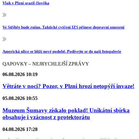
Vlak v Plzni srazil člověka
Ve Stříbře bude rušno. Taktické cvičení IZS přinese dopravní omezení
Americká ulice se blíží nové podobě. Podívejte se do naší fotogalerie
QAPOVKY – NEJRYCHLEJŠÍ ZPRÁVY
06.08.2026 10:19
Větráte v noci? Pozor, v Plzni hrozí netopýří invaze!
05.08.2026 10:55
Muzeum Šumavy získalo poklad! Unikátní sbírka
obsahuje i vzácnost z protektorátu
04.08.2026 17:28