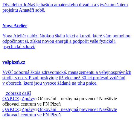
Divadélko JoNáš je baštou amatérského divadla a vývěsním štítem
projektu Amatéři sobě.
Yoga Ateliér
Yoga Ateliér nabízí širokou škálu lekcí a kurzů, které vám pomohou
odpočinout si, získat novou energii a podpořit vaše fyzické i
psychické zdraví.
vošplzeň.cz
Vyšší odborná škola zdravotnická, managementu a veřejnosprávních
studií, s.r.o. v Plzni poskytuje již více než 30 let profesní vzdělání
v oborech, které jsou vysoce žádané na trhu práce.
zobrazit další
QAP.CZ
Zprávy
Očkování – nezbytná prevence! Navštivte
očkovací centrum ve FN Plzeň
QAP.CZ
Zprávy
Očkování – nezbytná prevence! Navštivte
očkovací centrum ve FN Plzeň