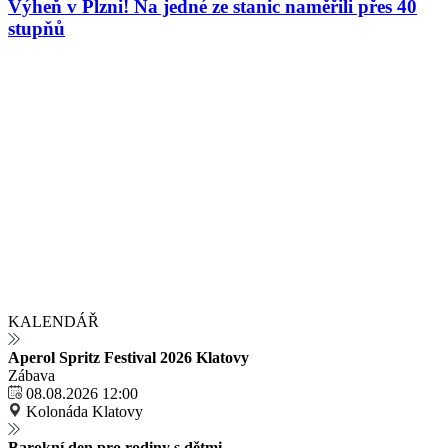
Výheň v Plzni! Na jedné ze stanic naměřili přes 40
stupňů
KALENDÁŘ
Aperol Spritz Festival 2026 Klatovy
Zábava
08.08.2026 12:00
Kolonáda Klatovy
Barokní den pro rodiny s dětmi