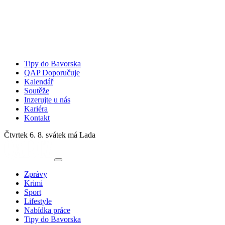
Tipy do Bavorska
QAP Doporučuje
Kalendář
Soutěže
Inzerujte u nás
Kariéra
Kontakt
Čtvrtek 6. 8.
svátek má Lada
Zprávy
Krimi
Sport
Lifestyle
Nabídka práce
Tipy do Bavorska