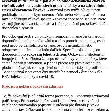
očkování bude účinné a jak dlouho bude očkovaného člověka
chránit, záleží na vlastnostech očkovací látky a na zdravotním
stavu očkovaného člověka.
Zdravotní stav může být ovlivněn
probíhajícím chronickým onemocněním nebo věkem, ať máme na
mysli obě krajní věková spektra - novorozence nebo seniory. Proto
existují jiné očkovací kalendáře a jiná doporučení pro očkování dětí,
dospělých a seniorů.
Pro očkování osob s chronickými nemocemi máme česká národní
doporučení, např. pro očkování u osob s poruchami imunity, osob
před nebo po transplantaci orgánů, osob s nefunkční nebo
odoperovanou slezinou a řadu dalších. Speciální skupinou jsou
doporučení pro
očkování těhotných žen
. Očkování v těhotenství
funguje tak, že si těhotná žena po očkování vytvoří protilátky, které
chrání jednak ji samotnou, a jednak přecházejí přes placentu do
plodu a dítě se pak rodí s pasivní ochranou mateřskými protilátkami.
To se využívá v prevenci čtyř infekčních nemocí - černého kašle,
RSV infekcí, chřipky a covid-19.
Proč jsou některá očkování zdarma?
To, že očkování je důležitá forma prevence, si uvědomují i zdravotní
pojišťovny. Proto některá očkování jsou hrazena zcela v rámci
veřejného zdravotního pojištění. Kritériem pro úhradu je věk a
zdravotní stav. Očkování je pak pro klienta či pacienta zcela zdarma.