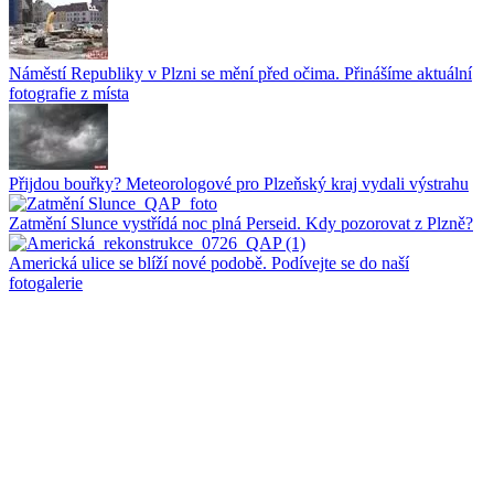
Náměstí Republiky v Plzni se mění před očima. Přinášíme aktuální
fotografie z místa
Přijdou bouřky? Meteorologové pro Plzeňský kraj vydali výstrahu
Zatmění Slunce vystřídá noc plná Perseid. Kdy pozorovat z Plzně?
Americká ulice se blíží nové podobě. Podívejte se do naší
fotogalerie