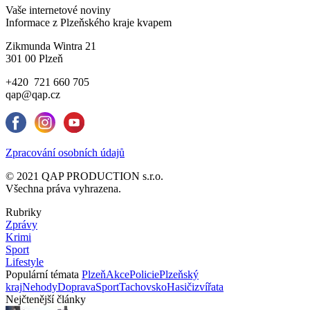
Vaše internetové noviny
Informace z Plzeňského kraje kvapem
Zikmunda Wintra 21
301 00 Plzeň
+420 721 660 705
qap@qap.cz
Zpracování osobních údajů
© 2021 QAP PRODUCTION s.r.o.
Všechna práva vyhrazena.
Rubriky
Zprávy
Krimi
Sport
Lifestyle
Populární témata
Plzeň
Akce
Policie
Plzeňský
kraj
Nehody
Doprava
Sport
Tachovsko
Hasiči
zvířata
Nejčtenější články