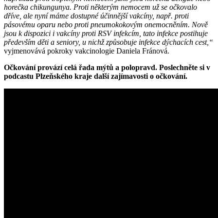
horečka chikungunya. Proti některým nemocem už se očkovalo
dříve, ale nyní máme dostupné účinnější vakcíny, např. proti
pásovému oparu nebo proti pneumokokovým onemocněním. Nově
jsou k dispozici i vakcíny proti RSV infekcím, tato infekce postihuje
především děti a seniory, u nichž způsobuje infekce dýchacích cest,“
vyjmenovává pokroky vakcinologie Daniela Fránová.
Očkování provází celá řada mýtů a polopravd. Poslechněte si v
podcastu Plzeňského kraje další zajímavosti o očkování.