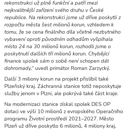
rekonstrukci už plně funkční a patří mezi
nejkvalitnější zařízení svého druhu v České
republice. Na rekonstrukci jsme už dříve poskytli z
rozpočtu města šest milionů korun, vzhledem k
tomu, že se cena finálního díla včetně nezbytného
vybavení oproti původním odhadům vyšplhala
místo 24 na 30 milionů korun, rozhodli jsme o
poskytnutí dalších tří milionů korun. Chybějící
finance spolek sám o sobě není schopen dát
dohromady,“
uvedl primátor Roman Zarzycký.
Další 3 miliony korun na projekt přislíbil také
Plzeňský kraj. Záchranná stanice totiž neposkytuje
služby jenom v Plzni, ale pokrývá také část kraje.
Na modernizaci stanice získal spolek DES OP
dotaci ve výši 10 milionů z evropského Operačního
programu Životní prostředí 2021–2027. Město
Plzeň už dříve poskytlo 6 milionů, 4 miliony kraj,