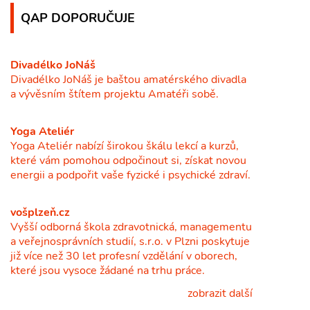
QAP DOPORUČUJE
Divadélko JoNáš
Divadélko JoNáš je baštou amatérského divadla
a vývěsním štítem projektu Amatéři sobě.
Yoga Ateliér
Yoga Ateliér nabízí širokou škálu lekcí a kurzů,
které vám pomohou odpočinout si, získat novou
energii a podpořit vaše fyzické i psychické zdraví.
vošplzeň.cz
Vyšší odborná škola zdravotnická, managementu
a veřejnosprávních studií, s.r.o. v Plzni poskytuje
již více než 30 let profesní vzdělání v oborech,
které jsou vysoce žádané na trhu práce.
zobrazit další