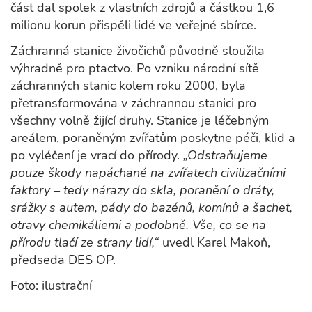
část dal spolek z vlastních zdrojů a částkou 1,6
milionu korun přispěli lidé ve veřejné sbírce.
Záchranná stanice živočichů původně sloužila
výhradně pro ptactvo. Po vzniku národní sítě
záchranných stanic kolem roku 2000, byla
přetransformována v záchrannou stanici pro
všechny volně žijící druhy. Stanice je léčebným
areálem, poraněným zvířatům poskytne péči, klid a
po vyléčení je vrací do přírody.
„Odstraňujeme
pouze škody napáchané na zvířatech civilizačními
faktory – tedy nárazy do skla, poranění o dráty,
srážky s autem, pády do bazénů, komínů a šachet,
otravy chemikáliemi a podobně. Vše, co se na
přírodu tlačí ze strany lidí,“
uvedl Karel Makoň,
předseda DES OP.
Foto: ilustrační