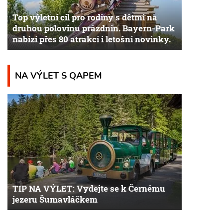
Top výletní cíl pro rodiny s dětmi na
druhou polovinu prázdnin. Bayern-Park
nabízí přes 80 atrakcí i letošní novinky.
NA VÝLET S QAPEM
TIP NA VÝLET: Vydejte se k Černému
jezeru Šumavláčkem