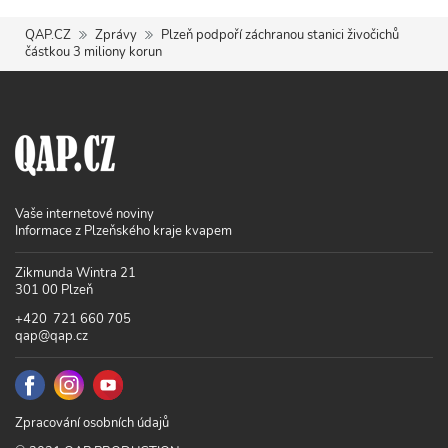
QAP.CZ
Zprávy
Plzeň podpoří záchranou stanici živočichů
částkou 3 miliony korun
Vaše internetové noviny
Informace z Plzeňského kraje kvapem
Zikmunda Wintra 21
301 00 Plzeň
+420 721 660 705
qap@qap.cz
Zpracování osobních údajů