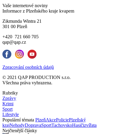
Vaše internetové noviny
Informace z Plzeňského kraje kvapem
Zikmunda Wintra 21
301 00 Plzeň
+420 721 660 705
qap@qap.cz
Zpracování osobních údajů
© 2021 QAP PRODUCTION s.r.o.
Všechna práva vyhrazena.
Rubriky
Zprávy
Krimi
Sport
Lifestyle
Populární témata
Plzeň
Akce
Policie
Plzeňský
kraj
Nehody
Doprava
Sport
Tachovsko
Hasiči
zvířata
Nejčtenější články