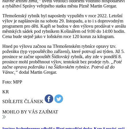
hlavně letošní zima,“
uvedl vedoucí oddělení vodního hospodářství
a rybářství Správy veřejného statku města Plzně Martin Gregar.
Třemošenský rybník byl naposledy vypuštěn v roce 2022. Letošní
výlov je naplánován na sobotu 29. listopadu, a to i s doprovodným
programem pro děti. Kapři se budou v den výlovu prodávat v areálu
městských sádek pod rybníkem Košinářem od 9:00 do 14:00 hodin.
Cena bude stejně jako v loňském roce 120 korun za kilogram.
Hned po výlovu začnou na Třemošenském rybníce opravy tzv.
požeráku (typ vypouštěcího zařízení), které potrvají asi týden. Již 5.
prosince se začne upouštět Šídlovský rybník, aby zde v pondělí 8.
prosince mohl proběhnout výlov, tentokrát bez prodeje ryb.
„Poté
začne oprava požeráku i na Šídlovském rybníce. Potrvá až do
Vánoc,“
dodal Martin Gregar.
Foto: MPP
KR
SDÍLEJTE ČLÁNEK
MOHLO BY VÁS ZAJÍMAT
Senátor Aschenbrenner odhalil v Plzni netradiční desku. Kam ji pověsí, určí