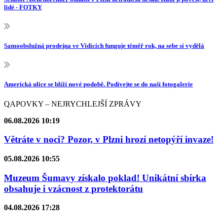
lidé - FOTKY
Samoobslužná prodejna ve Vidicích funguje téměř rok, na sebe si vydělá
Americká ulice se blíží nové podobě. Podívejte se do naší fotogalerie
QAPOVKY – NEJRYCHLEJŠÍ ZPRÁVY
06.08.2026 10:19
Větráte v noci? Pozor, v Plzni hrozí netopýří invaze!
05.08.2026 10:55
Muzeum Šumavy získalo poklad! Unikátní sbírka
obsahuje i vzácnost z protektorátu
04.08.2026 17:28