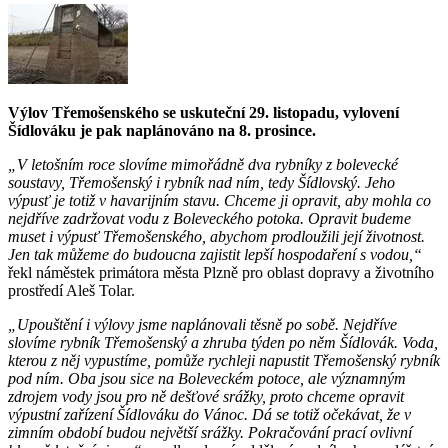
Výlov Třemošenského se uskuteční 29. listopadu, vylovení
Šídlováku je pak naplánováno na 8. prosince.
„V letošním roce slovíme mimořádně dva rybníky z bolevecké
soustavy, Třemošenský i rybník nad ním, tedy Šídlovský. Jeho
výpusť je totiž v havarijním stavu. Chceme ji opravit, aby mohla co
nejdříve zadržovat vodu z Boleveckého potoka. Opravit budeme
muset i výpusť Třemošenského, abychom prodloužili její životnost.
Jen tak můžeme do budoucna zajistit lepší hospodaření s vodou,“
řekl náměstek primátora města Plzně pro oblast dopravy a životního
prostředí Aleš Tolar.
„Upouštění i výlovy jsme naplánovali těsně po sobě. Nejdříve
slovíme rybník Třemošenský a zhruba týden po něm Šídlovák. Voda,
kterou z něj vypustíme, pomůže rychleji napustit Třemošenský rybník
pod ním. Oba jsou sice na Boleveckém potoce, ale významným
zdrojem vody jsou pro ně dešťové srážky, proto chceme opravit
výpustní zařízení Šídlováku do Vánoc. Dá se totiž očekávat, že v
zimním období budou největší srážky. Pokračování prací ovlivní