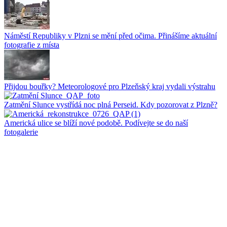
Náměstí Republiky v Plzni se mění před očima. Přinášíme aktuální
fotografie z místa
Přijdou bouřky? Meteorologové pro Plzeňský kraj vydali výstrahu
Zatmění Slunce vystřídá noc plná Perseid. Kdy pozorovat z Plzně?
Americká ulice se blíží nové podobě. Podívejte se do naší
fotogalerie