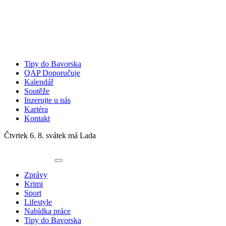
Tipy do Bavorska
QAP Doporučuje
Kalendář
Soutěže
Inzerujte u nás
Kariéra
Kontakt
Čtvrtek 6. 8.
svátek má Lada
Zprávy
Krimi
Sport
Lifestyle
Nabídka práce
Tipy do Bavorska