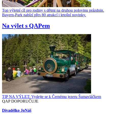
Top výletní cíl pro rodiny s dětmi na druhou polovinu prázdnin.
Bayern-Park nabízí přes 80 atrakcí i letošní novinky.
Na výlet s QAPem
TIP NA VÝLET: Vydejte se k Černému jezeru Šumavláčkem
QAP DOPORUČUJE
Divadélko JoNáš