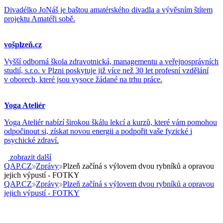
Divadélko JoNáš je baštou amatérského divadla a vývěsním štítem
projektu Amatéři sobě.
vošplzeň.cz
Vyšší odborná škola zdravotnická, managementu a veřejnosprávních
studií, s.r.o. v Plzni poskytuje již více než 30 let profesní vzdělání
v oborech, které jsou vysoce žádané na trhu práce.
Yoga Ateliér
Yoga Ateliér nabízí širokou škálu lekcí a kurzů, které vám pomohou
odpočinout si, získat novou energii a podpořit vaše fyzické i
psychické zdraví.
zobrazit další
QAP.CZ
Zprávy
Plzeň začíná s výlovem dvou rybníků a opravou
jejich výpustí - FOTKY
QAP.CZ
Zprávy
Plzeň začíná s výlovem dvou rybníků a opravou
jejich výpustí - FOTKY