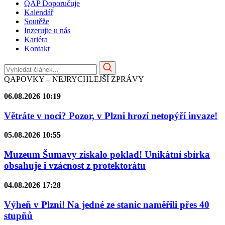
QAP Doporučuje
Kalendář
Soutěže
Inzerujte u nás
Kariéra
Kontakt
QAPOVKY – NEJRYCHLEJŠÍ ZPRÁVY
06.08.2026 10:19
Větráte v noci? Pozor, v Plzni hrozí netopýří invaze!
05.08.2026 10:55
Muzeum Šumavy získalo poklad! Unikátní sbírka
obsahuje i vzácnost z protektorátu
04.08.2026 17:28
Výheň v Plzni! Na jedné ze stanic naměřili přes 40
stupňů