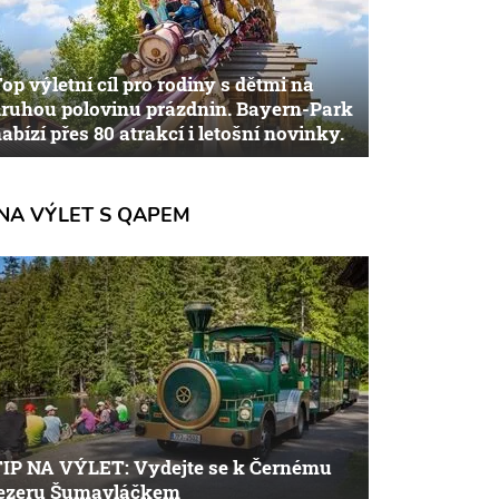
op výletní cíl pro rodiny s dětmi na
ruhou polovinu prázdnin. Bayern-Park
abízí přes 80 atrakcí i letošní novinky.
NA VÝLET S QAPEM
TIP NA VÝLET: Vydejte se k Černému
jezeru Šumavláčkem