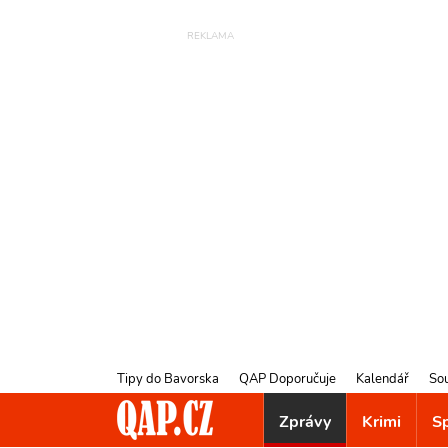
Tipy do Bavorska
QAP Doporučuje
Kalendář
So
Zprávy
Krimi
S