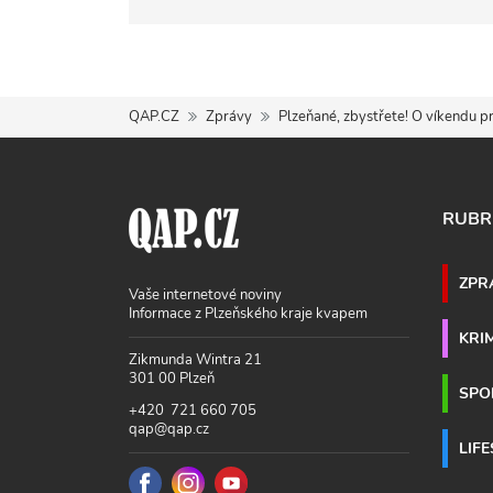
QAP.CZ
Zprávy
Plzeňané, zbystřete! O víkendu p
RUBR
ZPR
Vaše internetové noviny
Informace z Plzeňského kraje kvapem
KRI
Zikmunda Wintra 21
301 00 Plzeň
SPO
+420 721 660 705
qap@qap.cz
LIF