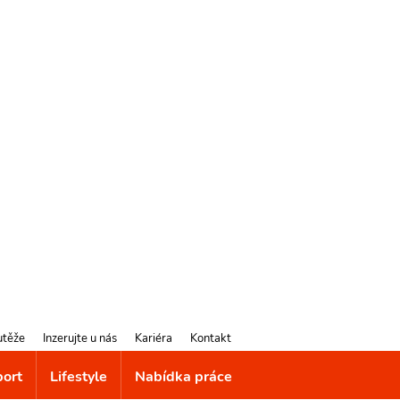
utěže
Inzerujte u nás
Kariéra
Kontakt
port
Lifestyle
Nabídka práce