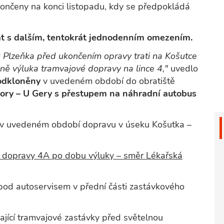
končeny na konci listopadu, kdy se předpokládá
tat s dalším, tentokrát jednodenním omezením.
k Plzeňka před ukončením opravy trati na Košutce
ně výluka tramvajové dopravy na lince 4,"
uvedlo
 odkloněny
v uvedeném období do obratiště
Bory – U Gery s přestupem na náhradní autobus
 v uvedeném období dopravu v úseku Košutka –
 dopravy 4A po dobu výluky – směr Lékařská
pod autoservisem v přední části zastávkového
ající tramvajové zastávky před světelnou