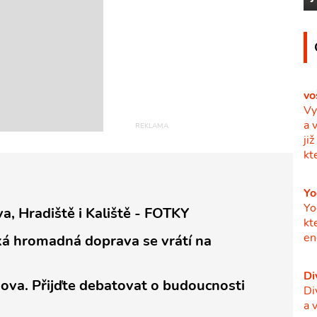
vo
Vy
a 
ji
kt
Yo
Yo
va, Hradiště i Kaliště - FOTKY
kt
en
ská hromadná doprava se vrátí na
Di
šova. Přijďte debatovat o budoucnosti
Di
a 