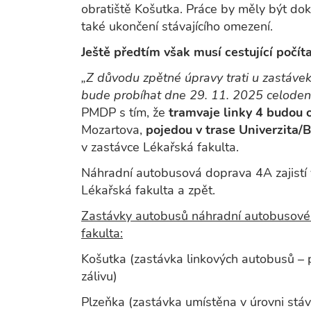
obratiště Košutka. Práce by měly být do
také ukončení stávajícího omezení.
Ještě předtím však musí cestující počí
„Z důvodu zpětné úpravy trati u zastáve
bude probíhat dne 29. 11. 2025 celoden
PMDP s tím, že
tramvaje linky 4 budou
Mozartova,
pojedou v trase Univerzita/
v zastávce Lékařská fakulta.
Náhradní autobusová doprava 4A zajistí
Lékařská fakulta a zpět.
Zastávky autobusů náhradní autobusové
fakulta:
Košutka (zastávka linkových autobusů – 
zálivu)
Plzeňka (zastávka umístěna v úrovni stáv