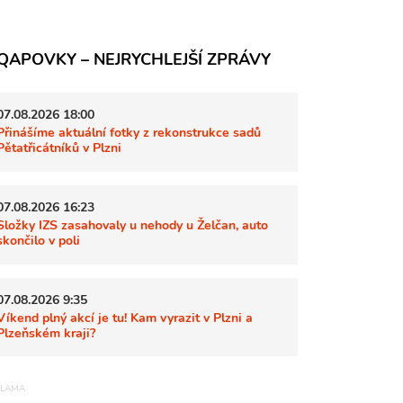
QAPOVKY – NEJRYCHLEJŠÍ ZPRÁVY
07.08.2026 18:00
Přinášíme aktuální fotky z rekonstrukce sadů
Pětatřicátníků v Plzni
07.08.2026 16:23
Složky IZS zasahovaly u nehody u Želčan, auto
skončilo v poli
07.08.2026 9:35
Víkend plný akcí je tu! Kam vyrazit v Plzni a
Plzeňském kraji?