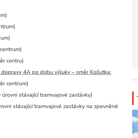
um)
entrum)
rum)
 centrum)
ěr centru)
 dopravy 4A po dobu výluky – směr Košutka:
měr centrum)
úrovni stávající tramvajové zastávky)
ovni stávající tramvajové zastávky na zpevněné