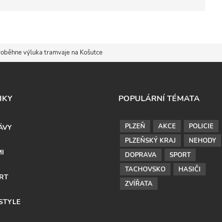
roběhne výluka tramvaje na Košutce
IKY
POPULÁRNÍ TÉMATA
PLZEŇ
AKCE
POLICIE
ÁVY
PLZEŇSKÝ KRAJ
NEHODY
MI
DOPRAVA
SPORT
TACHOVSKO
HASIČI
RT
ZVÍŘATA
ESTYLE