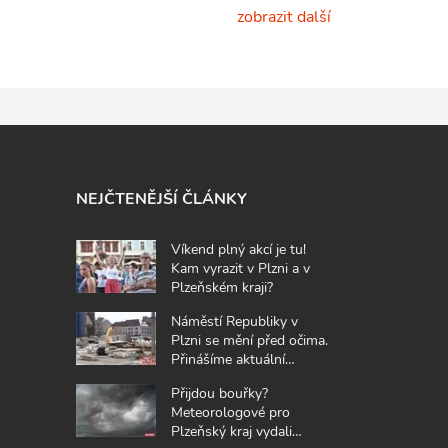
zobrazit další
NEJČTENĚJŠÍ ČLÁNKY
Víkend plný akcí je tu!
Kam vyrazit v Plzni a v
Plzeňském kraji?
Náměstí Republiky v
Plzni se mění před očima.
Přinášíme aktuální
fotografie z místa
Přijdou bouřky?
Meteorologové pro
Plzeňský kraj vydali