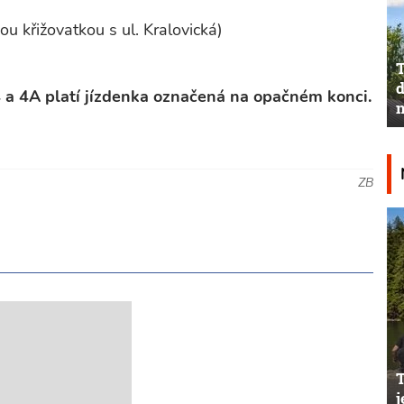
u křižovatkou s ul. Kralovická)
T
d
 a 4A platí jízdenka označená na opačném konci.
n
ZB