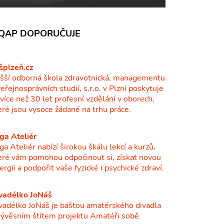
QAP DOPORUČUJE
šplzeň.cz
šší odborná škola zdravotnická, managementu
veřejnosprávních studií, s.r.o. v Plzni poskytuje
ž více než 30 let profesní vzdělání v oborech,
eré jsou vysoce žádané na trhu práce.
ga Ateliér
ga Ateliér nabízí širokou škálu lekcí a kurzů,
eré vám pomohou odpočinout si, získat novou
ergii a podpořit vaše fyzické i psychické zdraví.
vadélko JoNáš
vadélko JoNáš je baštou amatérského divadla
vývěsním štítem projektu Amatéři sobě.