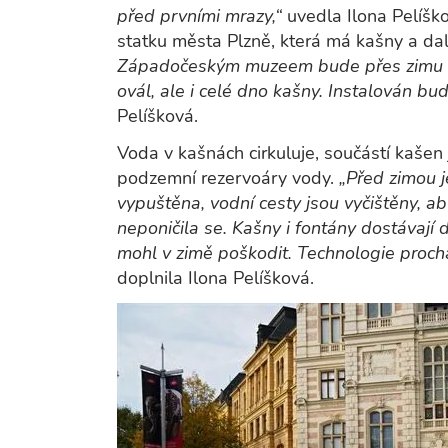
před prvními mrazy,“
uvedla Ilona Pelíš
statku města Plzně, která má kašny a dalš
Západočeským muzeem bude přes zimu chr
ovál, ale i celé dno kašny. Instalován bu
Pelíšková.
Voda v kašnách cirkuluje, součástí kašen 
podzemní rezervoáry vody.
„Před zimou j
vypuštěna, vodní cesty jsou vyčištěny, a
neponičila se. Kašny i fontány dostávají d
mohl v zimě poškodit. Technologie procház
doplnila Ilona Pelíšková.