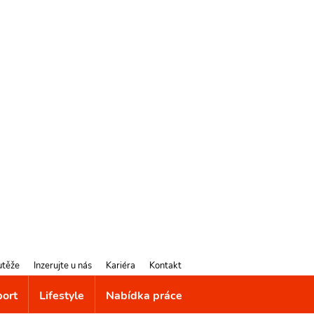
utěže
Inzerujte u nás
Kariéra
Kontakt
port
Lifestyle
Nabídka práce