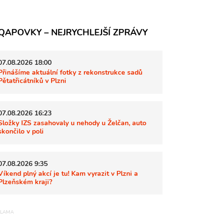
QAPOVKY – NEJRYCHLEJŠÍ ZPRÁVY
07.08.2026 18:00
Přinášíme aktuální fotky z rekonstrukce sadů
Pětatřicátníků v Plzni
07.08.2026 16:23
Složky IZS zasahovaly u nehody u Želčan, auto
skončilo v poli
07.08.2026 9:35
Víkend plný akcí je tu! Kam vyrazit v Plzni a
Plzeňském kraji?