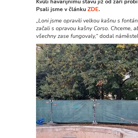
Kvůli havarijnímu stavu již od září pr
Psali jsme v článku
ZDE
.
„Loni jsme opravili velkou kašnu s font
začali s opravou kašny Corso. Chceme, a
všechny zase fungovaly,“
dodal náměstek 