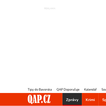
Tipy do Bavorska
QAP Doporučuje
Kalendář
So
Zprávy
Krimi
S