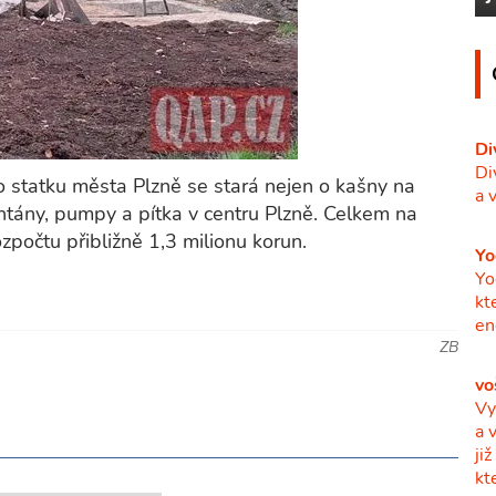
Di
Di
 statku města Plzně se stará nejen o kašny na
a 
ontány, pumpy a pítka v centru Plzně. Celkem na
zpočtu přibližně 1,3 milionu korun.
Yo
Yo
kt
en
ZB
vo
Vy
a 
ji
kt