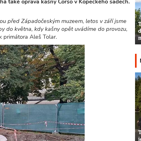
obíhá také oprava kašny Corso v Kopeckého sadech.
ánou před Západočeským muzeem, letos v září jsme
T
by do května, kdy kašny opět uvádíme do provozu,
d
primátora Aleš Tolar.
n