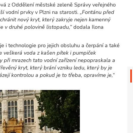
ková z Oddělení městské zeleně Správy veřejného
í vodní prvky v Plzni na starosti.
„Fontánu před
ánit nový kryt, který zakryje nejen kamenný
de v druhé polovině listopadu,“
dodala Ilona
je i technologie pro jejich obsluhu a čerpání a také
e veškerá voda z kašen pítek i pumpiček
by při mrazech tato vodní zařízení nepopraskala a
řevěný kryt, který brání vzniku ledu, který by je
ejí kontrolou a pokud je to třeba, opravíme je,“