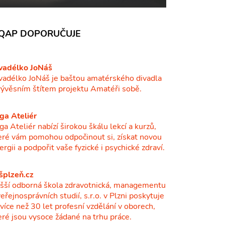
QAP DOPORUČUJE
vadélko JoNáš
vadélko JoNáš je baštou amatérského divadla
vývěsním štítem projektu Amatéři sobě.
ga Ateliér
ga Ateliér nabízí širokou škálu lekcí a kurzů,
eré vám pomohou odpočinout si, získat novou
ergii a podpořit vaše fyzické i psychické zdraví.
šplzeň.cz
šší odborná škola zdravotnická, managementu
veřejnosprávních studií, s.r.o. v Plzni poskytuje
ž více než 30 let profesní vzdělání v oborech,
eré jsou vysoce žádané na trhu práce.