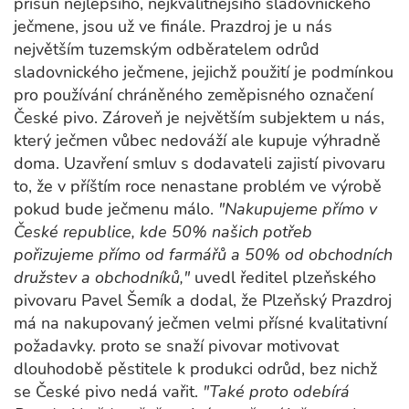
přísun nejlepšího, nejkvalitnějšího sladovnického
ječmene, jsou už ve finále. Prazdroj je u nás
největším tuzemským odběratelem odrůd
sladovnického ječmene, jejichž použití je podmínkou
pro používání chráněného zeměpisného označení
České pivo. Zároveň je největším subjektem u nás,
který ječmen vůbec nedováží ale kupuje výhradně
doma. Uzavření smluv s dodavateli zajistí pivovaru
to, že v příštím roce nenastane problém ve výrobě
pokud bude ječmenu málo.
"Nakupujeme přímo v
České republice, kde 50% našich potřeb
pořizujeme přímo od farmářů a 50% od obchodních
družstev a obchodníků,"
uvedl ředitel plzeňského
pivovaru Pavel Šemík a dodal, že Plzeňský Prazdroj
má na nakupovaný ječmen velmi přísné kvalitativní
požadavky. proto se snaží pivovar motivovat
dlouhodobě pěstitele k produkci odrůd, bez nichž
se České pivo nedá vařit.
"Také proto odebírá