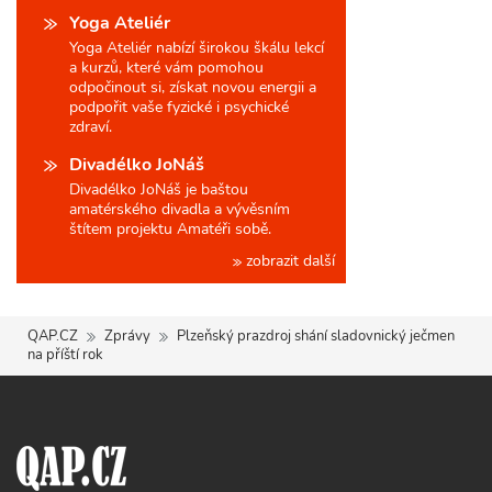
Yoga Ateliér
Yoga Ateliér nabízí širokou škálu lekcí
a kurzů, které vám pomohou
odpočinout si, získat novou energii a
podpořit vaše fyzické i psychické
zdraví.
Divadélko JoNáš
Divadélko JoNáš je baštou
amatérského divadla a vývěsním
štítem projektu Amatéři sobě.
zobrazit další
QAP.CZ
Zprávy
Plzeňský prazdroj shání sladovnický ječmen
na příští rok