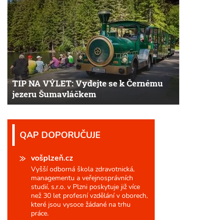
TIP NA VÝLET: Vydejte se k Černému
jezeru Šumavláčkem
QAP DOPORUČUJE
vošplzeň.cz
Vyšší odborná škola zdravotnická,
managementu a veřejnosprávních
studií, s.r.o. v Plzni poskytuje již více
než 30 let profesní vzdělání v oborech,
které jsou vysoce žádané na trhu
práce.