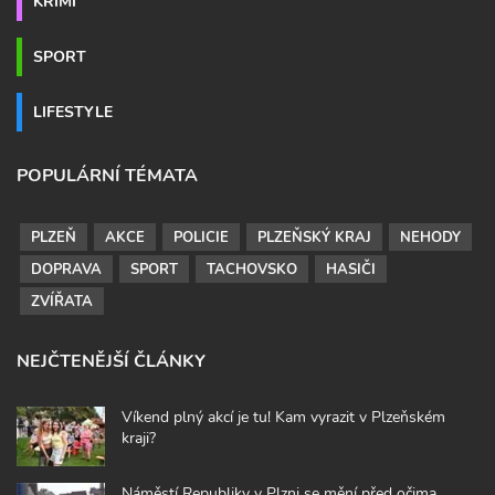
KRIMI
SPORT
LIFESTYLE
POPULÁRNÍ TÉMATA
PLZEŇ
AKCE
POLICIE
PLZEŇSKÝ KRAJ
NEHODY
DOPRAVA
SPORT
TACHOVSKO
HASIČI
ZVÍŘATA
NEJČTENĚJŠÍ ČLÁNKY
Víkend plný akcí je tu! Kam vyrazit v Plzeňském
kraji?
Náměstí Republiky v Plzni se mění před očima.