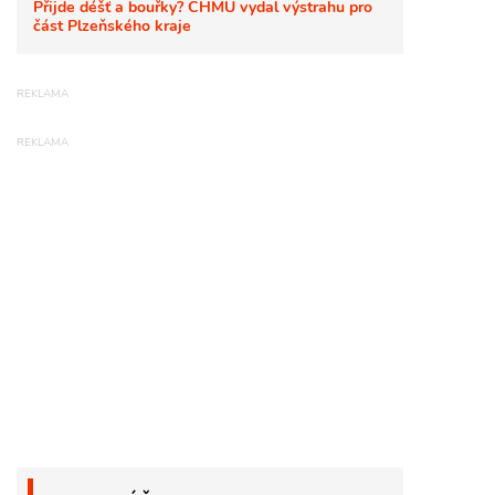
Přijde déšť a bouřky? ČHMÚ vydal výstrahu pro
část Plzeňského kraje