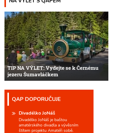
NA VÝLET S QAPEM
TIP NA VÝLET: Vydejte se k Černému
jezeru Šumavláčkem
QAP DOPORUČUJE
Divadélko JoNáš
Divadélko JoNáš je baštou
amatérského divadla a vývěsním
štítem projektu Amatéři sobě.