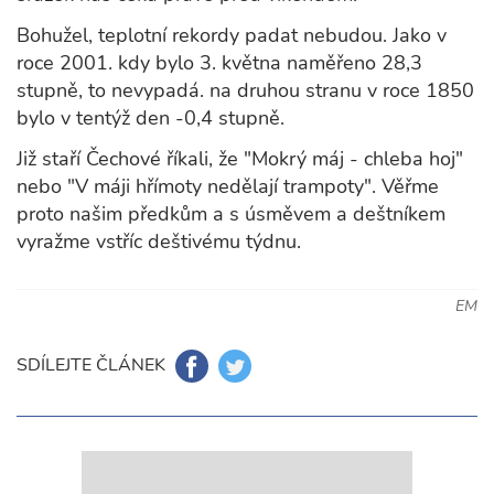
Bohužel, teplotní rekordy padat nebudou. Jako v
roce 2001. kdy bylo 3. května naměřeno 28,3
stupně, to nevypadá. na druhou stranu v roce 1850
bylo v tentýž den -0,4 stupně.
Již staří Čechové říkali, že "Mokrý máj - chleba hoj"
nebo "V máji hřímoty nedělají trampoty". Věřme
proto našim předkům a s úsměvem a deštníkem
vyražme vstříc deštivému týdnu.
EM
SDÍLEJTE ČLÁNEK