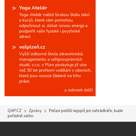
Yoga Ateliér
Yoga Ateliér nabízí širokou škálu lekcí
a kurzů, které vám pomohou
odpočinout si, získat novou energii a
podpořit vaše fyzické i psychické
zdraví.
vošplzeň.cz
Vyšší odborná škola zdravotnická,
managementu a veřejnosprávních
studií, s.r.o. v Plzni poskytuje již více
než 30 let profesní vzdělání v oborech,
které jsou vysoce žádané na trhu
práce.
zobrazit další
QAP.CZ
Zprávy
Počasí potěší nejspíš jen zahrádkáře, bude
pořádně zalito