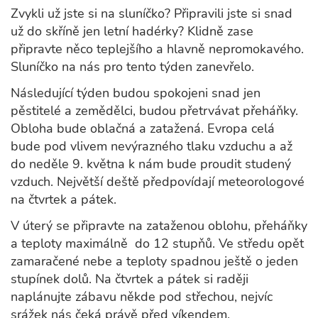
Zvykli už jste si na sluníčko? Připravili jste si snad
už do skříně jen letní hadérky? Klidně zase
připravte něco teplejšího a hlavně nepromokavého.
Sluníčko na nás pro tento týden zanevřelo.
Následující týden budou spokojeni snad jen
pěstitelé a zemědělci, budou přetrvávat přeháňky.
Obloha bude oblačná a zatažená. Evropa celá
bude pod vlivem nevýrazného tlaku vzduchu a až
do neděle 9. května k nám bude proudit studený
vzduch. Největší deště předpovídají meteorologové
na čtvrtek a pátek.
V úterý se připravte na zataženou oblohu, přeháňky
a teploty maximálně do 12 stupňů. Ve středu opět
zamaračené nebe a teploty spadnou ještě o jeden
stupínek dolů. Na čtvrtek a pátek si raději
naplánujte zábavu někde pod střechou, nejvíc
srážek nás čeká právě před víkendem.