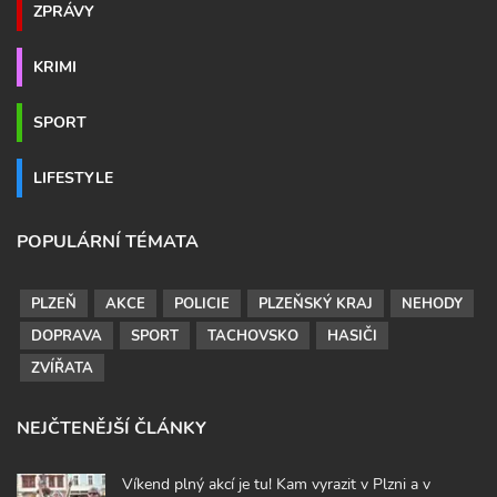
ZPRÁVY
KRIMI
SPORT
LIFESTYLE
POPULÁRNÍ TÉMATA
PLZEŇ
AKCE
POLICIE
PLZEŇSKÝ KRAJ
NEHODY
DOPRAVA
SPORT
TACHOVSKO
HASIČI
ZVÍŘATA
NEJČTENĚJŠÍ ČLÁNKY
Víkend plný akcí je tu! Kam vyrazit v Plzni a v