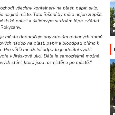
hodl všechny kontejnery na plast, papír, sklo,
 je na jiné místo. Toto řešení by mělo nejen zlepšit
T
ěstské policii a úklidovým službám lépe zvládat
d
 Rokycany.
n
oje města doporučuje obyvatelům rodinných domů
ových nádob na plast, papír a bioodpad přímo k
. Pro větší množství odpadu je ideální využít
ře v Jiráskově ulici. Dále je samozřejmě možné
ových stání, která jsou rozmístěna po městě,"