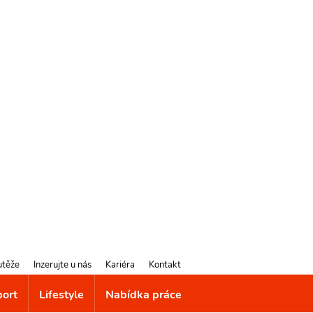
utěže
Inzerujte u nás
Kariéra
Kontakt
port
Lifestyle
Nabídka práce