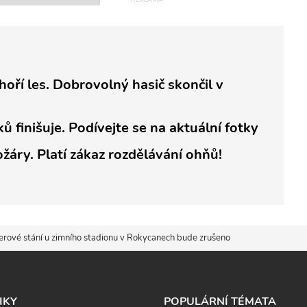
ří les. Dobrovolný hasič skončil v
ů finišuje. Podívejte se na aktuální fotky
ožáry. Platí zákaz rozdělávání ohňů!
nerové stání u zimního stadionu v Rokycanech bude zrušeno
IKY
POPULÁRNÍ TÉMATA