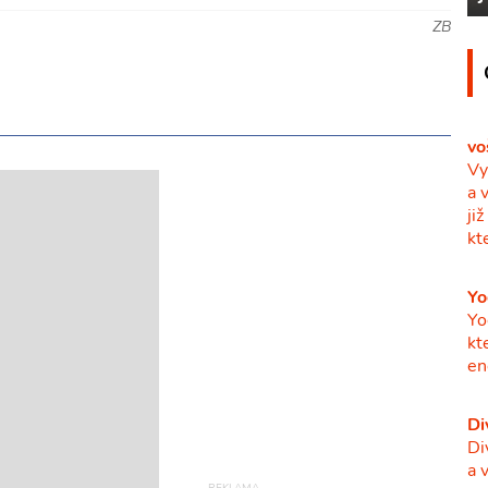
ZB
vo
Vy
a 
ji
kt
Yo
Yo
kt
en
Di
Di
a 