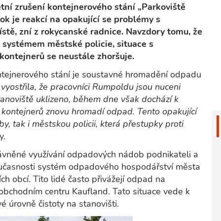
tní zrušení kontejnerového stání „Parkoviště
rok je reakcí na opakující se problémy s
ě, zní z rokycanské radnice. Navzdory tomu, že
systémem městské policie, situace s
ntejnerů se neustále zhoršuje.
ontejnerového stání je soustavné hromadění odpadu
 vyostřila, že pracovníci Rumpoldu jsou nuceni
stanoviště uklizeno, během dne však dochází k
í kontejnerů znovu hromadí odpad. Tento opakující
y, tak i městskou policii, která přestupky proti
y.
něné využívání odpadových nádob podnikateli a
současnosti systém odpadového hospodářství města
h obcí. Tito lidé často přivážejí odpad na
 obchodním centru Kaufland. Tato situace vede k
é úrovně čistoty na stanovišti.