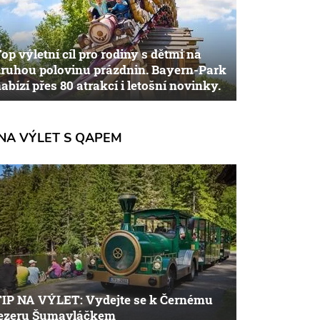
op výletní cíl pro rodiny s dětmi na
ruhou polovinu prázdnin. Bayern-Park
abízí přes 80 atrakcí i letošní novinky.
NA VÝLET S QAPEM
TIP NA VÝLET: Vydejte se k Černému
jezeru Šumavláčkem