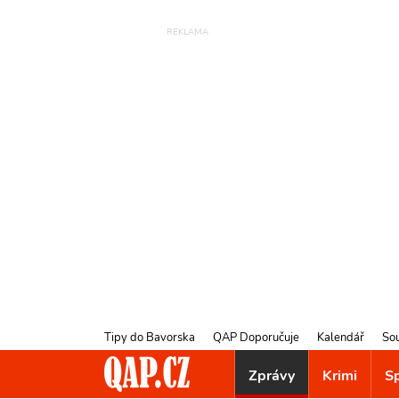
Tipy do Bavorska
QAP Doporučuje
Kalendář
So
Zprávy
Krimi
S