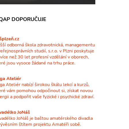
QAP DOPORUČUJE
šplzeň.cz
šší odborná škola zdravotnická, managementu
veřejnosprávních studií, s.r.o. v Plzni poskytuje
ž více než 30 let profesní vzdělání v oborech,
eré jsou vysoce žádané na trhu práce.
ga Ateliér
ga Ateliér nabízí širokou škálu lekcí a kurzů,
eré vám pomohou odpočinout si, získat novou
ergii a podpořit vaše fyzické i psychické zdraví.
vadélko JoNáš
vadélko JoNáš je baštou amatérského divadla
vývěsním štítem projektu Amatéři sobě.