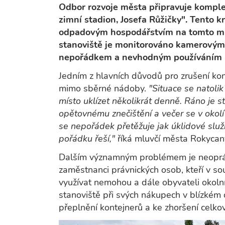
Odbor rozvoje města připravuje komple
zimní stadion, Josefa Růžičky". Tento k
odpadovým hospodářstvím na tomto míst
stanoviště je monitorováno kamerovým 
nepořádkem a nevhodným používáním ko
Jedním z hlavních důvodů pro zrušení k
mimo sběrné nádoby.
"Situace se natolik
místo uklízet několikrát denně. Ráno je 
opětovnému znečištění a večer se v okol
se nepořádek přetěžuje jak úklidové služb
pořádku řeší,"
říká mluvčí města Rokycan
Dalším významným problémem je neopráv
zaměstnanci právnických osob, kteří v 
využívat nemohou a dále obyvateli okolníc
stanoviště při svých nákupech v blízkém
přeplnění kontejnerů a ke zhoršení celkov