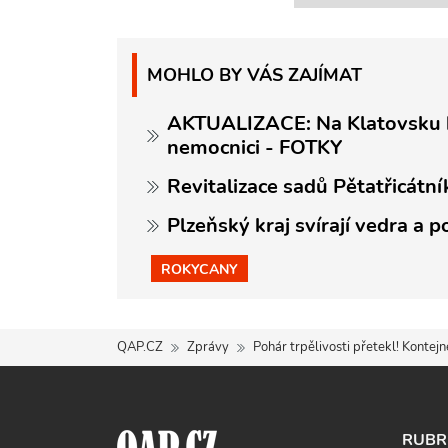
MOHLO BY VÁS ZAJÍMAT
AKTUALIZACE: Na Klatovsku ho
nemocnici - FOTKY
Revitalizace sadů Pětatřicátník
Plzeňský kraj svírají vedra a p
ROKYCANY
QAP.CZ
Zprávy
Pohár trpělivosti přetekl! Kontej
RUBR