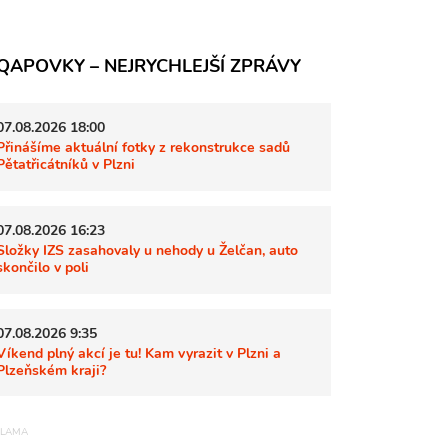
QAPOVKY – NEJRYCHLEJŠÍ ZPRÁVY
07.08.2026 18:00
Přinášíme aktuální fotky z rekonstrukce sadů
Pětatřicátníků v Plzni
07.08.2026 16:23
Složky IZS zasahovaly u nehody u Želčan, auto
skončilo v poli
07.08.2026 9:35
Víkend plný akcí je tu! Kam vyrazit v Plzni a
Plzeňském kraji?