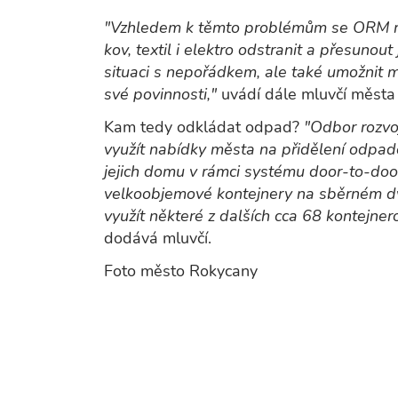
"Vzhledem k těmto problémům se ORM roz
kov, textil i elektro odstranit a přesunout
situaci s nepořádkem, ale také umožnit m
své povinnosti,"
uvádí dále mluvčí města
Kam tedy odkládat odpad?
"Odbor rozv
využít nabídky města na přidělení odpad
jejich domu v rámci systému door-to-door
velkoobjemové kontejnery na sběrném dvo
využít některé z dalších cca 68 kontejner
dodává mluvčí.
Foto město Rokycany