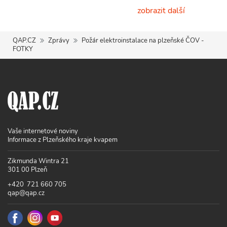
zobrazit další
QAP.CZ
Zprávy
Požár elektroinstalace na plzeňské ČOV -
FOTKY
Vaše internetové noviny
Informace z Plzeňského kraje kvapem
Zikmunda Wintra 21
301 00 Plzeň
+420 721 660 705
qap@qap.cz