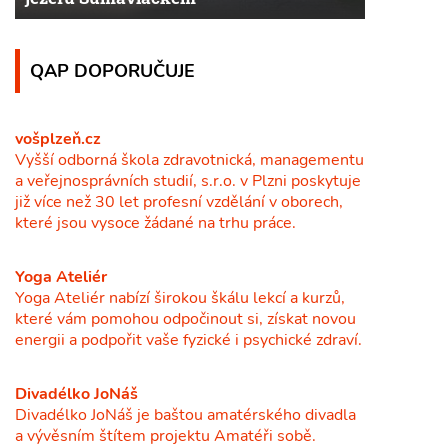
QAP DOPORUČUJE
vošplzeň.cz
Vyšší odborná škola zdravotnická, managementu
a veřejnosprávních studií, s.r.o. v Plzni poskytuje
již více než 30 let profesní vzdělání v oborech,
které jsou vysoce žádané na trhu práce.
Yoga Ateliér
Yoga Ateliér nabízí širokou škálu lekcí a kurzů,
které vám pomohou odpočinout si, získat novou
energii a podpořit vaše fyzické i psychické zdraví.
Divadélko JoNáš
Divadélko JoNáš je baštou amatérského divadla
a vývěsním štítem projektu Amatéři sobě.