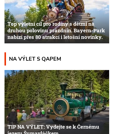
Top výletní cíl pro rodiny s dětmi na
druhou polovinu prázdnin. Bayern-Park
nabízí přes 80 atrakcí i letošní novinky.
NA VÝLET S QAPEM
TIP NA VÝLET: Vydejte se k Černému
jezeru Šumavláčkem