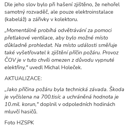
Dle jeho slov bylo při hašení zjištěno, že nehořel
samotný rozvaděč, ale pouze elektroinstalace
(kabeláž) a zářivky v kolektoru.
„Momentálně probíhá odvětrávání za pomoci
přetlakové ventilace, aby bylo možné místo
důkladně prohledat. Na místo události směřuje
také vyšetřovatel k zjištění příčin požáru. Provoz
ČOV je v tuto chvíli omezen z důvodu vypnuté
elektřiny,"
uvedl Michal Holeček.
AKTUALIZACE:
„Jako příčina požáru byla technická závada. Škoda
je vyčíslena na 700.tisíc a uchráněná hodnota je
10.mil. korun,"
doplnil v odpoledních hodinách
mluvčí hasičů.
Foto HZSPK