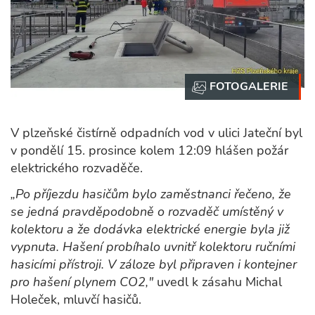
V plzeňské čistírně odpadních vod v ulici Jateční byl
v pondělí 15. prosince kolem 12:09 hlášen požár
elektrického rozvaděče.
„Po příjezdu hasičům bylo zaměstnanci řečeno, že
se jedná pravděpodobně o rozvaděč umístěný v
kolektoru a že dodávka elektrické energie byla již
vypnuta. Hašení probíhalo uvnitř kolektoru ručními
hasicími přístroji. V záloze byl připraven i kontejner
pro hašení plynem CO2,"
uvedl k zásahu Michal
Holeček, mluvčí hasičů.