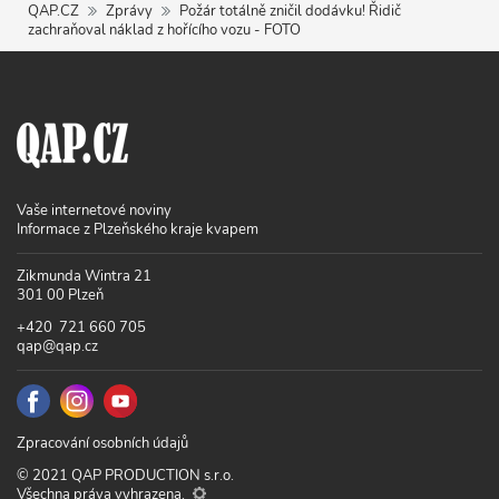
QAP.CZ
Zprávy
Požár totálně zničil dodávku! Řidič
zachraňoval náklad z hořícího vozu - FOTO
Vaše internetové noviny
Informace z Plzeňského kraje kvapem
Zikmunda Wintra 21
301 00 Plzeň
+420 721 660 705
qap@qap.cz
Zpracování osobních údajů
© 2021 QAP PRODUCTION s.r.o.
Všechna práva vyhrazena.