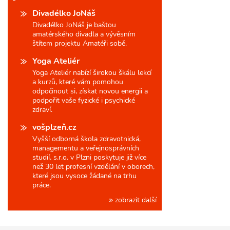
Divadélko JoNáš
Divadélko JoNáš je baštou
amatérského divadla a vývěsním
štítem projektu Amatéři sobě.
Yoga Ateliér
Yoga Ateliér nabízí širokou škálu lekcí
a kurzů, které vám pomohou
odpočinout si, získat novou energii a
podpořit vaše fyzické i psychické
zdraví.
vošplzeň.cz
Vyšší odborná škola zdravotnická,
managementu a veřejnosprávních
studií, s.r.o. v Plzni poskytuje již více
než 30 let profesní vzdělání v oborech,
které jsou vysoce žádané na trhu
práce.
zobrazit další