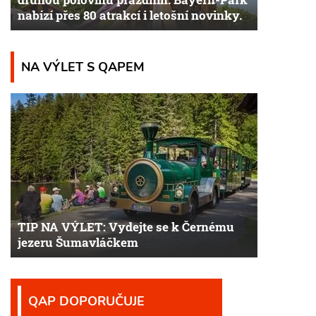
nabízí přes 80 atrakcí i letošní novinky.
NA VÝLET S QAPEM
TIP NA VÝLET: Vydejte se k Černému
jezeru Šumavláčkem
QAP DOPORUČUJE