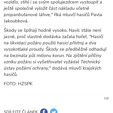
vozidlo, stihl i se svým spolujezdcem vystoupit a
ještě společně vyložit část nákladu včetně
propanbutanové láhve,"
říká mluvčí hasičů Pavla
Jakoubková.
Škody se šplhají hodně vysoko. Navíc stále není
jasné, proč vlastně dodávka začala hořet.
"Hasiči
na likvidaci požáru použili hasicí přístroj a dva
vysokotlaké proudy. Škody se předběžně odhadují
na bezmála půl milionu korun. Na zjištění příčiny
vzniku požáru si vyšetřovatel vyžádal Technický
ústav požární ochrany,"
dodává mluvčí krajských
hasičů.
FOTO: HZSPK
MK
SDÍLEJTE ČLÁNEK