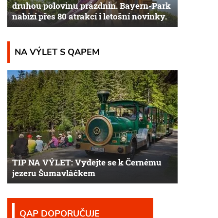
druhou polovinu prázdnin. Bayern-Park
nabízí přes 80 atrakcí i letošní novinky.
NA VÝLET S QAPEM
TIP NA VÝLET: Vydejte se k Černému
jezeru Šumavláčkem
QAP DOPORUČUJE