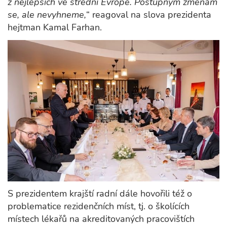
z nejlepších ve střední Evropě. Postupným změnám
se, ale nevyhneme,
“ reagoval na slova prezidenta
hejtman Kamal Farhan.
S prezidentem krajští radní dále hovořili též o
problematice rezidenčních míst, tj. o školících
místech lékařů na akreditovaných pracovištích