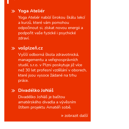
Yoga Ateliér
Yoga Ateliér nabízí širokou škálu lekcí
a kurzů, které vám pomohou
odpočinout si, získat novou energii a
podpořit vaše fyzické i psychické
zdraví.
vošplzeň.cz
Vyšší odborná škola zdravotnická,
managementu a veřejnosprávních
studií, s.r.o. v Plzni poskytuje již více
než 30 let profesní vzdělání v oborech,
které jsou vysoce žádané na trhu
práce.
Divadélko JoNáš
Divadélko JoNáš je baštou
amatérského divadla a vývěsním
štítem projektu Amatéři sobě.
zobrazit další