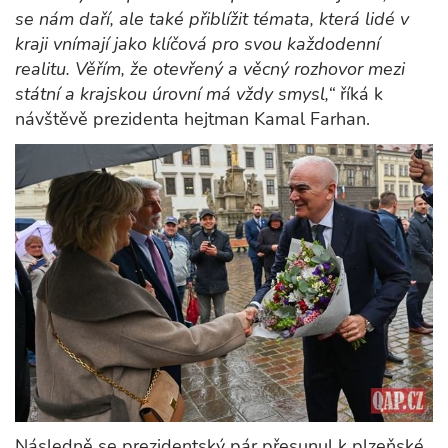
se nám daří, ale také přiblížit témata, která lidé v
kraji vnímají jako klíčová pro svou každodenní
realitu. Věřím, že otevřený a věcný rozhovor mezi
státní a krajskou úrovní má vždy smysl,“
říká k
návštěvě prezidenta hejtman Kamal Farhan.
Následně se prezidentský pár přesunul k plzeňské