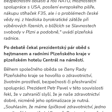
bezpečnostní oblasti a roli NATO, možnostech
spolupráce s USA, posílení evropského pilíře,
nákupu stíhaček F35, ale i o problémech české
vědy mj. z hlediska byrokratické zátěže při
výběrových řízeních, o blížících se Slavnostech
svobody v Plzni a podobně,"
uvádí plzeňská
radnice.
Po debatě čekal prezidentský pár oběd s
hejtmanem a radními Plzeňského kraje v
plzeňském hotelu Centrál na náměstí.
Během společného oběda se členy Rady
Plzeňského kraje se hovořilo o zdravotnictví,
životním prostředí, bezpečnosti či přeshraniční
spolupráci. Prezident Petr Pavel v této souvislosti
řekl, že v zahraničí slyší, že je naše zdravotnictví
dobré, nicméně jeho optimalizace je nutná.
„Souhlasím, že máme špičkové zdravotnictví, jedno