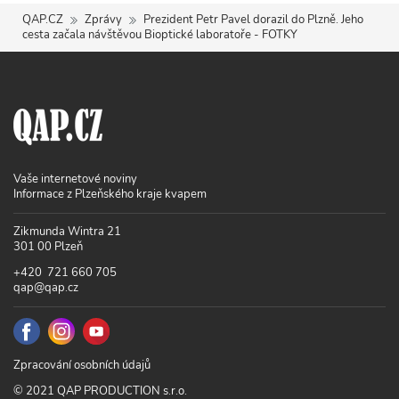
QAP.CZ
Zprávy
Prezident Petr Pavel dorazil do Plzně. Jeho
cesta začala návštěvou Bioptické laboratoře - FOTKY
Vaše internetové noviny
Informace z Plzeňského kraje kvapem
Zikmunda Wintra 21
301 00 Plzeň
+420 721 660 705
qap@qap.cz
Zpracování osobních údajů
© 2021 QAP PRODUCTION s.r.o.