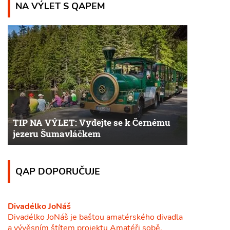
NA VÝLET S QAPEM
TIP NA VÝLET: Vydejte se k Černému
jezeru Šumavláčkem
QAP DOPORUČUJE
Divadélko JoNáš
Divadélko JoNáš je baštou amatérského divadla
a vývěsním štítem projektu Amatéři sobě.