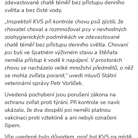
zdevastované chatě téměř bez přístupu denního
světla a bez čisté vody.
„Inspektoři KVS při kontrole chovu psů zjistili, že
chovatel choval a rozmnožoval psy v nevhodných
zoohygienických podmínkách ve zdevastované
chatě téměř bez přístupu denního světla. Chovaní
psi byli ve špatném výživném stavu a štěňata
neměla přístup k vodě k napájení. V prostorách
chovu se nacházelo velké množství předmětů, o něž
se mohla zvířata poranit,“
uvedl mluvčí Státní
veterinární správy Petr Vorlíček.
Uvedená pochybení jsou porušení zákona na
ochranu zvířat proti týrání. Při kontrole se navíc
ukázalo, že dva dospělí psi neměli platnou
vakcinaci proti vzteklině a ani nebyli označeni
čipem.
Vše uvedené bylo důvodem, proč byl KVS na místě