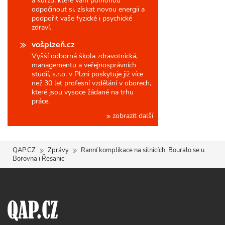
a kurzů, které vám pomohou
odpočinout si, získat novou energii a
podpořit vaše fyzické i psychické
zdraví.
vošplzeň.cz
Vyšší odborná škola zdravotnická,
managementu a veřejnosprávních
studií, s.r.o. v Plzni poskytuje již více
než 30 let profesní vzdělání v oborech,
které jsou vysoce žádané na trhu
práce.
zobrazit další
QAP.CZ
Zprávy
Ranní komplikace na silnicích. Bouralo se u
Borovna i Řesanic