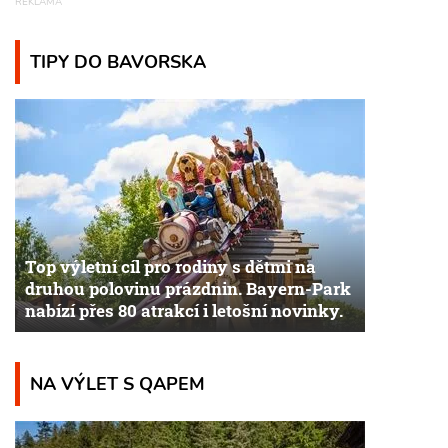
TIPY DO BAVORSKA
Top výletní cíl pro rodiny s dětmi na
druhou polovinu prázdnin. Bayern-Park
nabízí přes 80 atrakcí i letošní novinky.
NA VÝLET S QAPEM