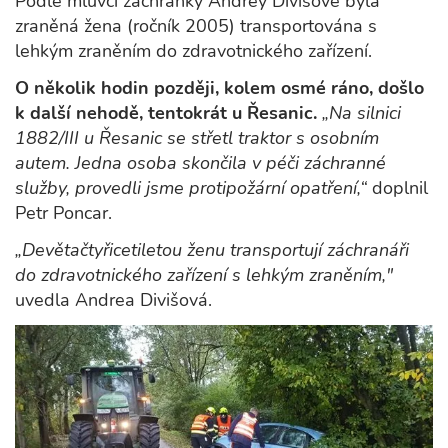
Podle mluvčí záchranky Andrey Divišové byla
zraněná žena (ročník 2005) transportována s
lehkým zraněním do zdravotnického zařízení.
O několik hodin později, kolem osmé ráno, došlo
k další nehodě, tentokrát u Řesanic.
„Na silnici
1882/III u Řesanic se střetl traktor s osobním
autem. Jedna osoba skončila v péči záchranné
služby, provedli jsme protipožární opatření,“
doplnil
Petr Poncar.
„Devětačtyřicetiletou ženu transportují záchranáři
do zdravotnického zařízení s lehkým zraněním,"
uvedla Andrea Divišová.