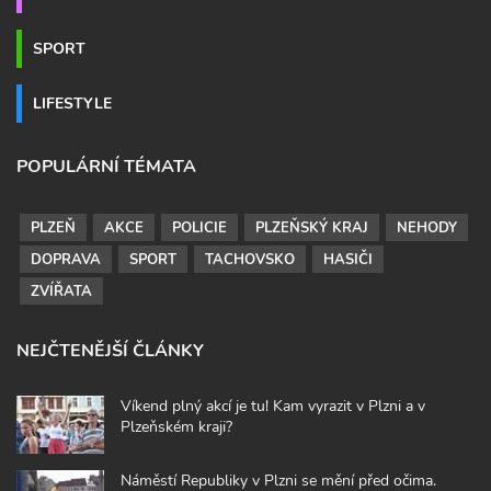
SPORT
LIFESTYLE
POPULÁRNÍ TÉMATA
PLZEŇ
AKCE
POLICIE
PLZEŇSKÝ KRAJ
NEHODY
DOPRAVA
SPORT
TACHOVSKO
HASIČI
ZVÍŘATA
NEJČTENĚJŠÍ ČLÁNKY
Víkend plný akcí je tu! Kam vyrazit v Plzni a v
Plzeňském kraji?
Náměstí Republiky v Plzni se mění před očima.