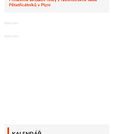
Pětatřicátníků v Plzni
KALENDÁŘ