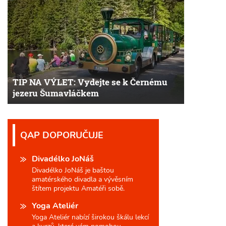
TIP NA VÝLET: Vydejte se k Černému
jezeru Šumavláčkem
QAP DOPORUČUJE
Divadélko JoNáš
Divadélko JoNáš je baštou
amatérského divadla a vývěsním
štítem projektu Amatéři sobě.
Yoga Ateliér
Yoga Ateliér nabízí širokou škálu lekcí