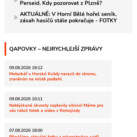
Perseid. Kdy pozorovat z Plzně?
AKTUÁLNĚ: V Horní Bělé hořel seník,
zásah hasičů stále pokračuje - FOTKY
QAPOVKY – NEJRYCHLEJŠÍ ZPRÁVY
09.08.2026 18:12
Motorkář u Horské Kvildy narazil do stromu,
zraněním na místě podlehl
09.08.2026 10:11
Nablýskané skvosty zaplavily silnice! Máme pro
vás nálož fotek a video z Retrojízdy
07.08.2026 18:00
Přinášíme aktuální fotky z rekonstrukce sadů