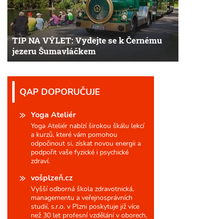
TIP NA VÝLET: Vydejte se k Černému
jezeru Šumavláčkem
QAP DOPORUČUJE
Yoga Ateliér
Yoga Ateliér nabízí širokou škálu lekcí
a kurzů, které vám pomohou
odpočinout si, získat novou energii a
podpořit vaše fyzické i psychické
zdraví.
vošplzeň.cz
Vyšší odborná škola zdravotnická,
managementu a veřejnosprávních
studií, s.r.o. v Plzni poskytuje již více
než 30 let profesní vzdělání v oborech,