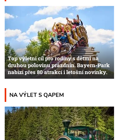
Top výletní cíl pro rodiny s dětmi na
druhou polovinu prázdnin. Bayern-Park
nabízí přes 80 atrakcí i letošní novinky.
NA VÝLET S QAPEM