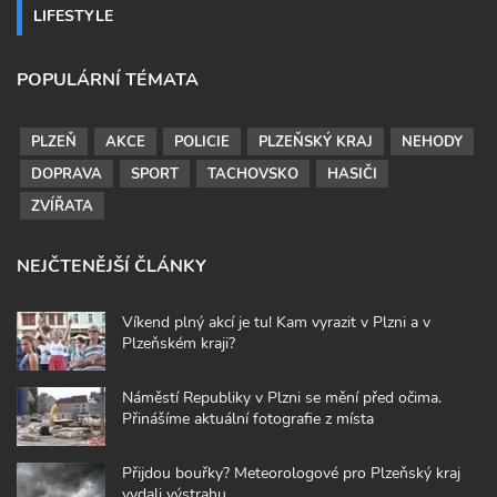
LIFESTYLE
POPULÁRNÍ TÉMATA
PLZEŇ
AKCE
POLICIE
PLZEŇSKÝ KRAJ
NEHODY
DOPRAVA
SPORT
TACHOVSKO
HASIČI
ZVÍŘATA
NEJČTENĚJŠÍ ČLÁNKY
Víkend plný akcí je tu! Kam vyrazit v Plzni a v
Plzeňském kraji?
Náměstí Republiky v Plzni se mění před očima.
Přinášíme aktuální fotografie z místa
Přijdou bouřky? Meteorologové pro Plzeňský kraj
vydali výstrahu