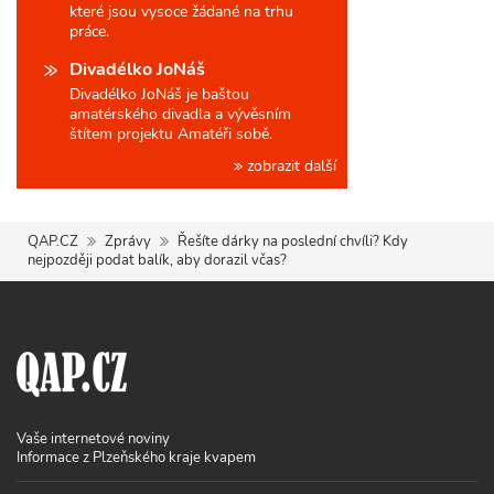
které jsou vysoce žádané na trhu
práce.
Divadélko JoNáš
Divadélko JoNáš je baštou
amatérského divadla a vývěsním
štítem projektu Amatéři sobě.
zobrazit další
QAP.CZ
Zprávy
Řešíte dárky na poslední chvíli? Kdy
nejpozději podat balík, aby dorazil včas?
Vaše internetové noviny
Informace z Plzeňského kraje kvapem