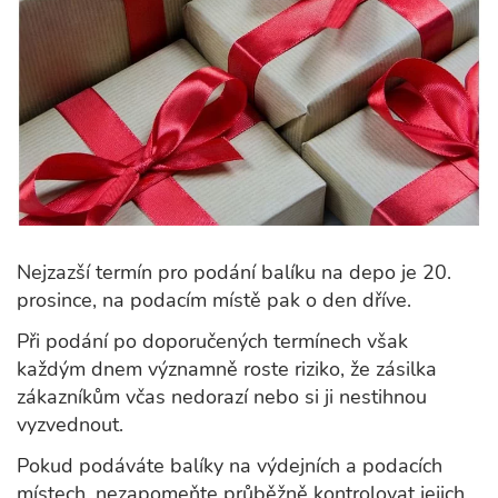
Nejzazší termín pro podání balíku na depo je 20.
prosince, na podacím místě pak o den dříve.
Při podání po doporučených termínech však
každým dnem významně roste riziko, že zásilka
zákazníkům včas nedorazí nebo si ji nestihnou
vyzvednout.
Pokud podáváte balíky na výdejních a podacích
místech, nezapomeňte průběžně kontrolovat jejich