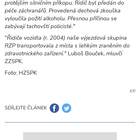
protějším silničním příkopu. Řidič byl předán do
péče záchranářů. Provedená dechová zkouška
vyloučila požití alkoholu. Přesnou příčinou se
zabývají tachovští policisté."
"
Řidiče vozidla (r. 2004) naše výjezdová skupina
RZP transportovala z místa s lehkým zraněním do
zdravotnického zařízení."
Luboš Bouček, mluvčí
ZZSPK.
Foto: HZSPK
KR
SDÍLEJTE ČLÁNEK