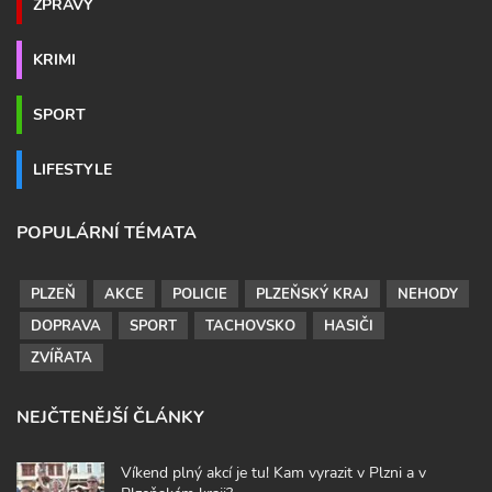
ZPRÁVY
KRIMI
SPORT
LIFESTYLE
POPULÁRNÍ TÉMATA
PLZEŇ
AKCE
POLICIE
PLZEŇSKÝ KRAJ
NEHODY
DOPRAVA
SPORT
TACHOVSKO
HASIČI
ZVÍŘATA
NEJČTENĚJŠÍ ČLÁNKY
Víkend plný akcí je tu! Kam vyrazit v Plzni a v