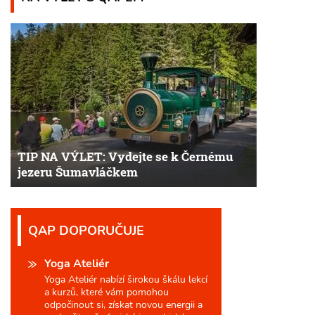
TIP NA VÝLET: Vydejte se k Černému
jezeru Šumavláčkem
QAP DOPORUČUJE
Yoga Ateliér
Yoga Ateliér nabízí širokou škálu lekcí
a kurzů, které vám pomohou
odpočinout si, získat novou energii a