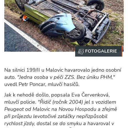
Na silnici 199/II u Malovic havarovalo jedno osobní
auto.
"Jedna osoba v péči ZZS. Bez úniku PHM,"
uvedl Petr Poncar, mluvčí hasičů.
Jak k nehodě došlo, popsala Eva Červenková,
mluvčí policie.
"Řidič (ročník 2004) jel s vozidlem
Peugeot od Malovic na Novou Hospodu a zřejmě
při průjezdu levotočivé zatáčky nepřizpůsobil
rychlost jízdy, dostal se do smyku a havaroval v