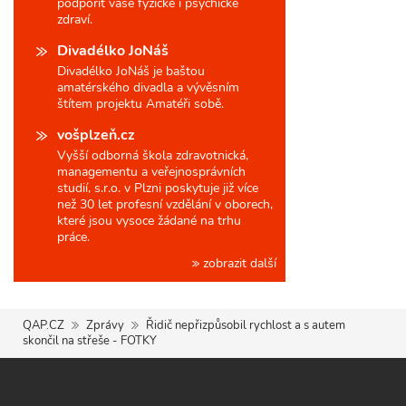
podpořit vaše fyzické i psychické
zdraví.
Divadélko JoNáš
Divadélko JoNáš je baštou
amatérského divadla a vývěsním
štítem projektu Amatéři sobě.
vošplzeň.cz
Vyšší odborná škola zdravotnická,
managementu a veřejnosprávních
studií, s.r.o. v Plzni poskytuje již více
než 30 let profesní vzdělání v oborech,
které jsou vysoce žádané na trhu
práce.
zobrazit další
QAP.CZ
Zprávy
Řidič nepřizpůsobil rychlost a s autem
skončil na střeše - FOTKY