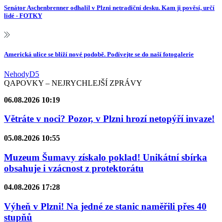
Senátor Aschenbrenner odhalil v Plzni netradiční desku. Kam ji pověsí, určí
lidé - FOTKY
Americká ulice se blíží nové podobě. Podívejte se do naší fotogalerie
Nehody
D5
QAPOVKY – NEJRYCHLEJŠÍ ZPRÁVY
06.08.2026 10:19
Větráte v noci? Pozor, v Plzni hrozí netopýří invaze!
05.08.2026 10:55
Muzeum Šumavy získalo poklad! Unikátní sbírka
obsahuje i vzácnost z protektorátu
04.08.2026 17:28
Výheň v Plzni! Na jedné ze stanic naměřili přes 40
stupňů