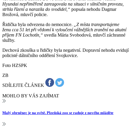
Hyundai nepřiměřeně zareagovala na situaci v silničním provozu,
strhla řízení a narazila do svodidel,“
popsala nehodu Dagmar
Brožová, mluvčí policie.
Řidička byla odvezena do nemocnice.
„Z místa transportujeme
ženu cca 51 let při vědomí k vyloučení vážnějších zranění na akutní
příjem FN Lochotín,“
uvedla Mária Svobodová, mluvčí záchranné
služby.
Dechová zkouška u řidičky byla negativní. Dopravní nehodu evidují
policisté dálničního oddělení Svojkovice.
Foto HZSPK
ZB
SDÍLEJTE ČLÁNEK
MOHLO BY VÁS ZAJÍMAT
Malý obrněnec je na světě. Plzeňská zoo se raduje z nového mláděte