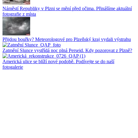
Náměstí Republiky v Plzni se mění před očima. Přinášíme aktuální
fotografie z místa
Přijdou bouřky? Meteorologové pro Plzeňský kraj vydali výstrahu
Zatmění Slunce vystřídá noc plná Perseid. Kdy pozorovat z Plzně?
Americká ulice se blíží nové podobě. Podívejte se do naší
fotogalerie