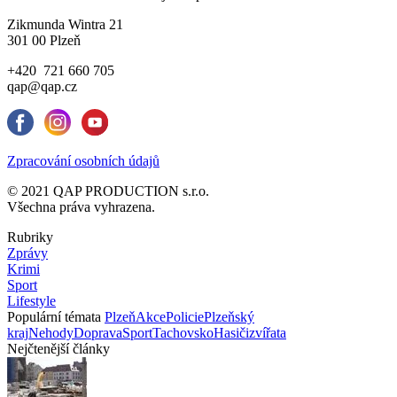
Zikmunda Wintra 21
301 00 Plzeň
+420 721 660 705
qap@qap.cz
Zpracování osobních údajů
© 2021 QAP PRODUCTION s.r.o.
Všechna práva vyhrazena.
Rubriky
Zprávy
Krimi
Sport
Lifestyle
Populární témata
Plzeň
Akce
Policie
Plzeňský
kraj
Nehody
Doprava
Sport
Tachovsko
Hasiči
zvířata
Nejčtenější články