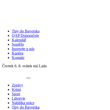
Tipy do Bavorska
QAP Doporučuje
Kalendář
Soutěže
Inzerujte u nás
Kariéra
Kontakt
Čtvrtek 6. 8.
svátek má Lada
Zprávy
Krimi
Sport
Lifestyle
Nabídka práce
Tipy do Bavorska