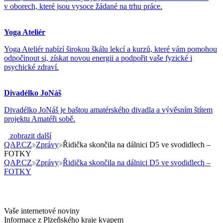
v oborech, které jsou vysoce žádané na trhu práce.
Yoga Ateliér
Yoga Ateliér nabízí širokou škálu lekcí a kurzů, které vám pomohou
odpočinout si, získat novou energii a podpořit vaše fyzické i
psychické zdraví.
Divadélko JoNáš
Divadélko JoNáš je baštou amatérského divadla a vývěsním štítem
projektu Amatéři sobě.
zobrazit další
QAP.CZ
Zprávy
Řidička skončila na dálnici D5 ve svodidlech –
FOTKY
QAP.CZ
Zprávy
Řidička skončila na dálnici D5 ve svodidlech –
FOTKY
Vaše internetové noviny
Informace z Plzeňského kraje kvapem