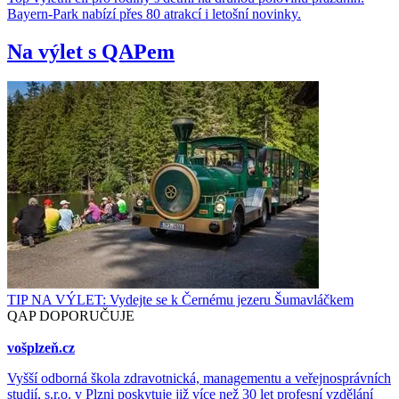
Bayern-Park nabízí přes 80 atrakcí i letošní novinky.
Na výlet s QAPem
TIP NA VÝLET: Vydejte se k Černému jezeru Šumavláčkem
QAP DOPORUČUJE
vošplzeň.cz
Vyšší odborná škola zdravotnická, managementu a veřejnosprávních
studií, s.r.o. v Plzni poskytuje již více než 30 let profesní vzdělání