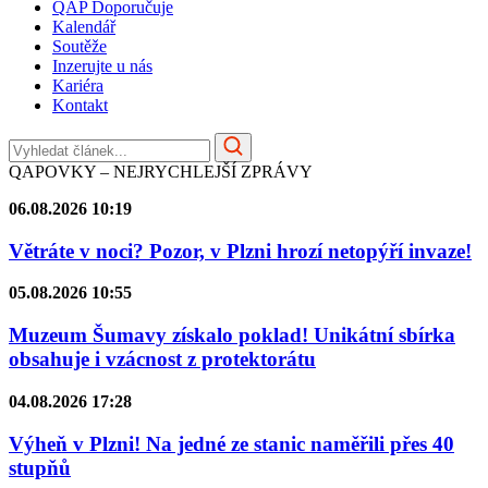
QAP Doporučuje
Kalendář
Soutěže
Inzerujte u nás
Kariéra
Kontakt
QAPOVKY – NEJRYCHLEJŠÍ ZPRÁVY
06.08.2026 10:19
Větráte v noci? Pozor, v Plzni hrozí netopýří invaze!
05.08.2026 10:55
Muzeum Šumavy získalo poklad! Unikátní sbírka
obsahuje i vzácnost z protektorátu
04.08.2026 17:28
Výheň v Plzni! Na jedné ze stanic naměřili přes 40
stupňů