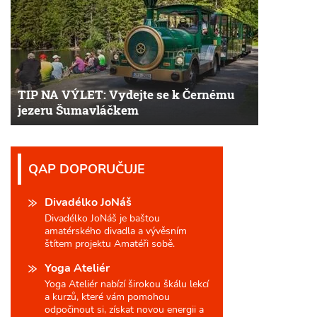
TIP NA VÝLET: Vydejte se k Černému
jezeru Šumavláčkem
QAP DOPORUČUJE
Divadélko JoNáš
Divadélko JoNáš je baštou
amatérského divadla a vývěsním
štítem projektu Amatéři sobě.
Yoga Ateliér
Yoga Ateliér nabízí širokou škálu lekcí
a kurzů, které vám pomohou
odpočinout si, získat novou energii a