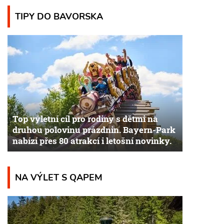
TIPY DO BAVORSKA
Top výletní cíl pro rodiny s dětmi na
druhou polovinu prázdnin. Bayern-Park
nabízí přes 80 atrakcí i letošní novinky.
NA VÝLET S QAPEM