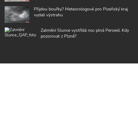
Přijdou bouřky? Meteorologové pro Plzeňský kraj
vydali výstrahu
Zatmění Slunce vystřídá noc plná Perseid. Kdy
pozorovat z Plzně?