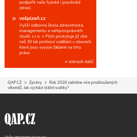
podpořit vaše fyzické i psychické
zdraví.
vošplzeň.cz
Vyšší odborná škola zdravotnická,
managementu a veřejnosprávních
studií, s.r.o. v Plzni poskytuje již více
než 30 let profesní vzdělání v oborech,
které jsou vysoce žádané na trhu
práce.
zobrazit další
QAP.CZ
Zprávy
Rok 2026 nabídne více prodloužených
víkendů. Jak vychází státní svátky?