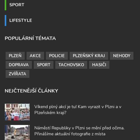
SPORT
LIFESTYLE
POPULÁRNÍ TÉMATA
PLZEŇ
AKCE
POLICIE
PLZEŇSKÝ KRAJ
NEHODY
DOPRAVA
SPORT
TACHOVSKO
HASIČI
ZVÍŘATA
NEJČTENĚJŠÍ ČLÁNKY
Víkend plný akcí je tu! Kam vyrazit v Plzni a v
Plzeňském kraji?
Náměstí Republiky v Plzni se mění před očima.
Přinášíme aktuální fotografie z místa