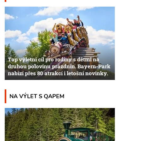
Top výletní cíl pro rodiny s dětmi na
druhou polovinu prázdnin. Bayern-Park
nabízí přes 80 atrakcí i letošní novinky.
NA VÝLET S QAPEM