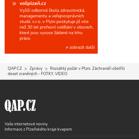
vošplzeň.cz
Vyšší odborná škola zdravotnická,
managementu a veřejnosprávních
studií, s.r.o. v Plzni poskytuje již více
než 30 let profesní vzdělání v oborech,
které jsou vysoce žádané na trhu
práce.
zobrazit další
QAP.CZ
Zprávy
Rozsáhlý požár v Plzni. Záchranáři ošetřili
deset zraněných - FOTKY, VIDEO
Vaše internetové noviny
Informace z Plzeňského kraje kvapem