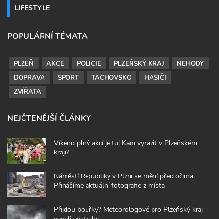
LIFESTYLE
POPULÁRNÍ TÉMATA
PLZEŇ
AKCE
POLICIE
PLZEŇSKÝ KRAJ
NEHODY
DOPRAVA
SPORT
TACHOVSKO
HASIČI
ZVÍŘATA
NEJČTENĚJŠÍ ČLÁNKY
Víkend plný akcí je tu! Kam vyrazit v Plzeňském
kraji?
Náměstí Republiky v Plzni se mění před očima.
Přinášíme aktuální fotografie z místa
Přijdou bouřky? Meteorologové pro Plzeňský kraj
vydali výstrahu