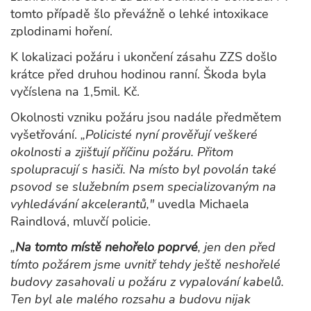
tomto případě šlo převážně o lehké intoxikace
zplodinami hoření.
K lokalizaci požáru i ukončení zásahu ZZS došlo
krátce před druhou hodinou ranní. Škoda byla
vyčíslena na 1,5mil. Kč.
Okolnosti vzniku požáru jsou nadále předmětem
vyšetřování.
„Policisté nyní prověřují veškeré
okolnosti a zjišťují příčinu požáru. Přitom
spolupracují s hasiči. Na místo byl povolán také
psovod se služebním psem specializovaným na
vyhledávání akcelerantů,"
uvedla Michaela
Raindlová, mluvčí policie.
„
Na tomto místě nehořelo poprvé
, jen den před
tímto požárem jsme uvnitř tehdy ještě neshořelé
budovy zasahovali u požáru z vypalování kabelů.
Ten byl ale malého rozsahu a budovu nijak