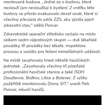
montovaná budova.
„Jedná se o budovu, která
neslouží (ani nesloužila) k bydlení. Z vnitřku této
budovy se přesto evakuovalo deset osob, které si
všechny převzala do péče ZZS, aby zjistila jejich
zdravotní stav,"
sdělil Poncar.
Zdravotnické operační středisko vyslalo na místo
celkem sedm výjezdových skupin — dvě lékařské
posádky, tři posádky bez lékaře, inspektora
provozu a vozidlo pro řešení mimořádných událostí.
Na místě zasahovalo hned několik hasičských
jednotek.
„Zasahovaly všechny tři plzeňské
profesionální hasičské stanice a také JSDH
Doudlevce, Božkov, Litice a Bolevec. Z výšky
požářiště monitorovaly Drony SIT,"
uvedl Petr
Poncar, mluvčí hasičů.