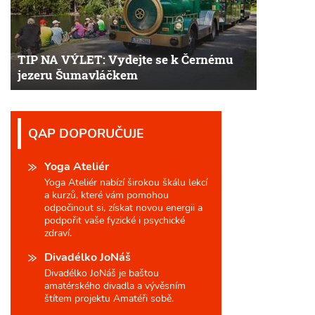
TIP NA VÝLET: Vydejte se k Černému
jezeru Šumavláčkem
QAP DOPORUČUJE
Yoga Ateliér
Yoga Ateliér nabízí širokou škálu lekcí
a kurzů, které vám pomohou
odpočinout si, získat novou energii a
podpořit vaše fyzické i psychické
zdraví.
Divadélko JoNáš
Divadélko JoNáš je baštou
amatérského divadla a vývěsním
štítem projektu Amatéři sobě.