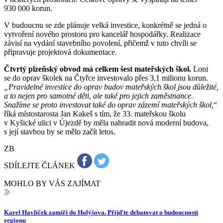
930 000 korun.
V budoucnu se zde plánuje velká investice, konkrétně se jedná o
vytvoření nového prostoru pro kancelář hospodářky. Realizace
závisí na vydání stavebního povolení, přičemž v tuto chvíli se
připravuje projektová dokumentace.
Čtvrtý plzeňský obvod má celkem šest mateřských škol.
Loni
se do oprav školek na Čtyřce investovalo přes 3,1 milionu korun.
„Pravidelné investice do oprav budov mateřských škol jsou důležité,
a to nejen pro samotné děti, ale také pro jejich zaměstnance.
Snažíme se proto investovat také do oprav zázemí mateřských škol,
“
říká místostarosta Jan Kakeš s tím, že 33. mateřskou školu
v Kyšické ulici v Újezdě by měla nahradit nová moderní budova,
s její stavbou by se mělo začít letos.
ZB
SDÍLEJTE ČLÁNEK
MOHLO BY VÁS ZAJÍMAT
Karel Havlíček zamíří do Holýšova. Přijďte debatovat o budoucnosti
regionu