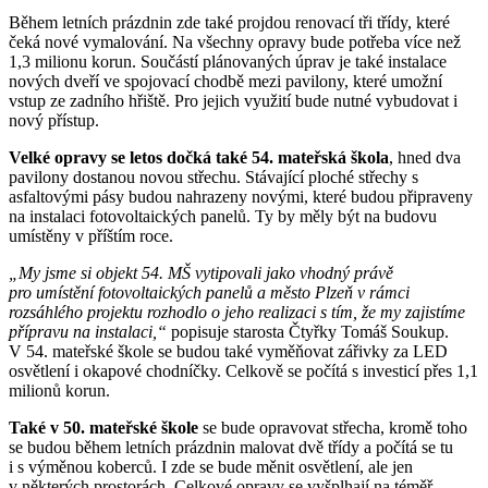
Během letních prázdnin zde také projdou renovací tři třídy, které
čeká nové vymalování. Na všechny opravy bude potřeba více než
1,3 milionu korun. Součástí plánovaných úprav je také instalace
nových dveří ve spojovací chodbě mezi pavilony, které umožní
vstup ze zadního hřiště. Pro jejich využití bude nutné vybudovat i
nový přístup.
Velké opravy se letos dočká také 54. mateřská škola
, hned dva
pavilony dostanou novou střechu. Stávající ploché střechy s
asfaltovými pásy budou nahrazeny novými, které budou připraveny
na instalaci fotovoltaických panelů. Ty by měly být na budovu
umístěny v příštím roce.
„My jsme si objekt 54. MŠ vytipovali jako vhodný právě
pro umístění fotovoltaických panelů a město Plzeň v rámci
rozsáhlého projektu rozhodlo o jeho realizaci s tím, že my zajistíme
přípravu na instalaci,“
popisuje starosta Čtyřky Tomáš Soukup.
V 54. mateřské škole se budou také vyměňovat zářivky za LED
osvětlení i okapové chodníčky. Celkově se počítá s investicí přes 1,1
milionů korun.
Také v 50. mateřské škole
se bude opravovat střecha, kromě toho
se budou během letních prázdnin malovat dvě třídy a počítá se tu
i s výměnou koberců. I zde se bude měnit osvětlení, ale jen
v některých prostorách. Celkové opravy se vyšplhají na téměř