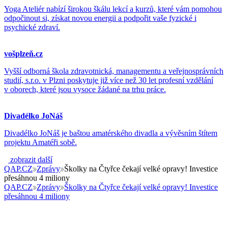
Yoga Ateliér nabízí širokou škálu lekcí a kurzů, které vám pomohou
odpočinout si, získat novou energii a podpořit vaše fyzické i
psychické zdraví.
vošplzeň.cz
Vyšší odborná škola zdravotnická, managementu a veřejnosprávních
studií, s.r.o. v Plzni poskytuje již více než 30 let profesní vzdělání
v oborech, které jsou vysoce žádané na trhu práce.
Divadélko JoNáš
Divadélko JoNáš je baštou amatérského divadla a vývěsním štítem
projektu Amatéři sobě.
zobrazit další
QAP.CZ
Zprávy
Školky na Čtyřce čekají velké opravy! Investice
přesáhnou 4 miliony
QAP.CZ
Zprávy
Školky na Čtyřce čekají velké opravy! Investice
přesáhnou 4 miliony