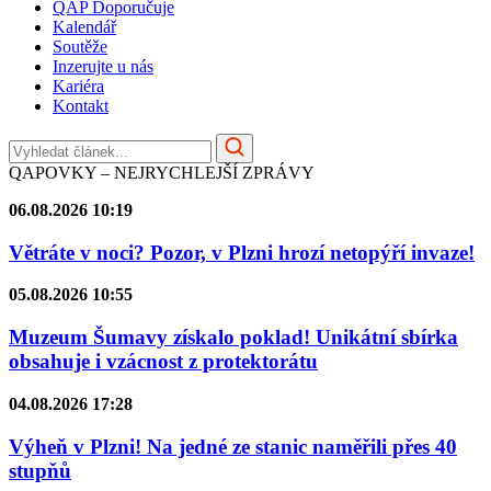
QAP Doporučuje
Kalendář
Soutěže
Inzerujte u nás
Kariéra
Kontakt
QAPOVKY – NEJRYCHLEJŠÍ ZPRÁVY
06.08.2026 10:19
Větráte v noci? Pozor, v Plzni hrozí netopýří invaze!
05.08.2026 10:55
Muzeum Šumavy získalo poklad! Unikátní sbírka
obsahuje i vzácnost z protektorátu
04.08.2026 17:28
Výheň v Plzni! Na jedné ze stanic naměřili přes 40
stupňů