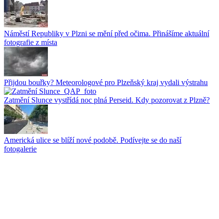
Náměstí Republiky v Plzni se mění před očima. Přinášíme aktuální
fotografie z místa
Přijdou bouřky? Meteorologové pro Plzeňský kraj vydali výstrahu
Zatmění Slunce vystřídá noc plná Perseid. Kdy pozorovat z Plzně?
Americká ulice se blíží nové podobě. Podívejte se do naší
fotogalerie