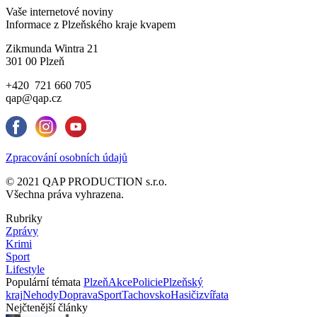
Vaše internetové noviny
Informace z Plzeňského kraje kvapem
Zikmunda Wintra 21
301 00 Plzeň
+420 721 660 705
qap@qap.cz
Zpracování osobních údajů
© 2021 QAP PRODUCTION s.r.o.
Všechna práva vyhrazena.
Rubriky
Zprávy
Krimi
Sport
Lifestyle
Populární témata
Plzeň
Akce
Policie
Plzeňský
kraj
Nehody
Doprava
Sport
Tachovsko
Hasiči
zvířata
Nejčtenější články