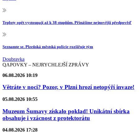
Teploty opět vystoupají až k 38 stupňům. Přinášíme nejnovější předpověď
Seznamte se. Plzeňská městská policie rozšiřuje tým
Doubravka
QAPOVKY – NEJRYCHLEJŠÍ ZPRÁVY
06.08.2026 10:19
Větráte v noci? Pozor, v Plzni hrozí netopýří invaze!
05.08.2026 10:55
Muzeum Šumavy získalo poklad! Unikátní sbírka
obsahuje i vzácnost z protektorátu
04.08.2026 17:28