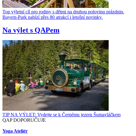
Top výletní cíl pro rodiny s dětmi na druhou polovinu prázdnin.
Bayern-Park nabízí přes 80 atrakcí i letošní novinky.
Na výlet s QAPem
TIP NA VÝLET: Vydejte se k Černému jezeru Šumavláčkem
QAP DOPORUČUJE
Yoga Ateliér