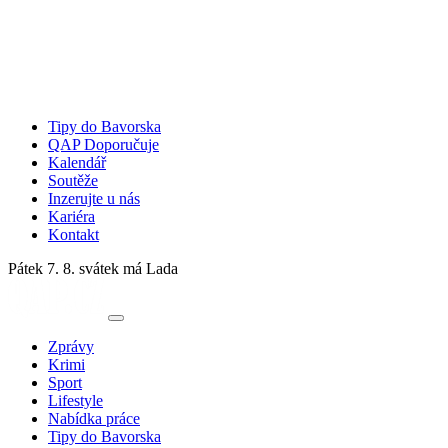
Tipy do Bavorska
QAP Doporučuje
Kalendář
Soutěže
Inzerujte u nás
Kariéra
Kontakt
Pátek 7. 8.
svátek má Lada
Zprávy
Krimi
Sport
Lifestyle
Nabídka práce
Tipy do Bavorska