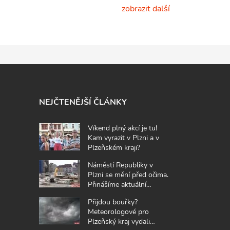
zobrazit další
NEJČTENĚJŠÍ ČLÁNKY
Víkend plný akcí je tu!
Kam vyrazit v Plzni a v
Plzeňském kraji?
Náměstí Republiky v
Plzni se mění před očima.
Přinášíme aktuální
fotografie z místa
Přijdou bouřky?
Meteorologové pro
Plzeňský kraj vydali