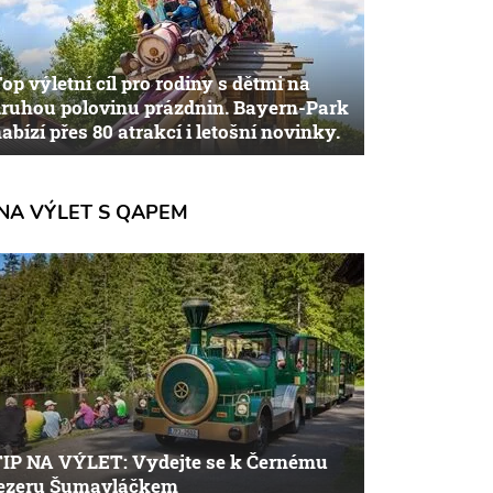
op výletní cíl pro rodiny s dětmi na
ruhou polovinu prázdnin. Bayern-Park
abízí přes 80 atrakcí i letošní novinky.
NA VÝLET S QAPEM
TIP NA VÝLET: Vydejte se k Černému
jezeru Šumavláčkem