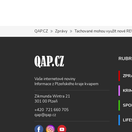
QAP.CZ
Zprávy
Tachované mohou využít nové RE
RUBR
ZPR
Vaše internetové noviny
Informace z Plzeňského kraje kvapem
KRI
Zikmunda Wintra 21
301 00 Plzeň
SPO
+420 721 660 705
qap@qap.cz
LIF