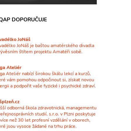
QAP DOPORUČUJE
vadélko JoNáš
vadélko JoNáš je baštou amatérského divadla
vývěsním štítem projektu Amatéři sobě.
ga Ateliér
ga Ateliér nabízí širokou škálu lekcí a kurzů,
eré vám pomohou odpočinout si, získat novou
ergii a podpořit vaše fyzické i psychické zdraví.
šplzeň.cz
šší odborná škola zdravotnická, managementu
veřejnosprávních studií, s.r.o. v Plzni poskytuje
ž více než 30 let profesní vzdělání v oborech,
eré jsou vysoce žádané na trhu práce.