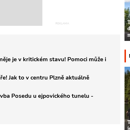
T
d
n
měje je v kritickém stavu! Pomoci může i
ře! Jak to v centru Plzně aktuálně
tavba Posedu u ejpovického tunelu -