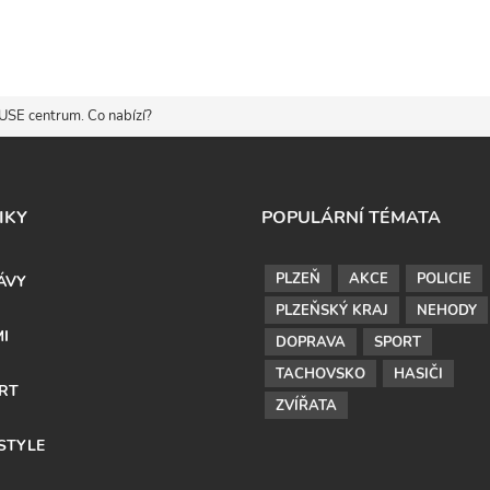
USE centrum. Co nabízí?
IKY
POPULÁRNÍ TÉMATA
PLZEŇ
AKCE
POLICIE
ÁVY
PLZEŇSKÝ KRAJ
NEHODY
MI
DOPRAVA
SPORT
TACHOVSKO
HASIČI
RT
ZVÍŘATA
ESTYLE