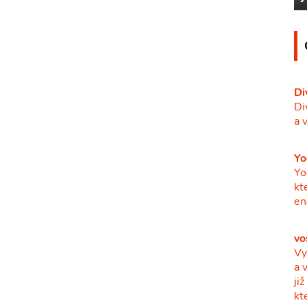
Di
Di
a 
Yo
Yo
kt
en
vo
Vy
a 
ji
kt