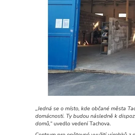
„Jedná se o místo, kde občané města Ta
domácnosti. Ty budou následně k dispozi
domů,“
uvedlo vedení Tachova.
Centrum pro opětovné využití výrobků z 