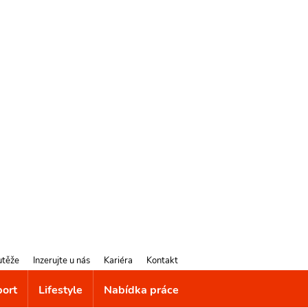
utěže
Inzerujte u nás
Kariéra
Kontakt
port
Lifestyle
Nabídka práce