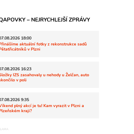
QAPOVKY – NEJRYCHLEJŠÍ ZPRÁVY
07.08.2026 18:00
Přinášíme aktuální fotky z rekonstrukce sadů
Pětatřicátníků v Plzni
07.08.2026 16:23
Složky IZS zasahovaly u nehody u Želčan, auto
skončilo v poli
07.08.2026 9:35
Víkend plný akcí je tu! Kam vyrazit v Plzni a
Plzeňském kraji?