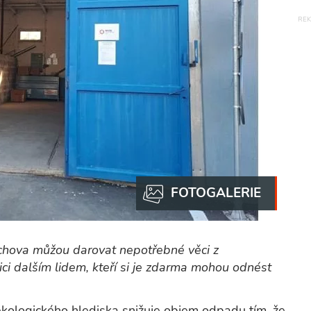
chova můžou darovat nepotřebné věci z
ci dalším lidem, kteří si je zdarma mohou odnést
ekologického hlediska snižuje objem odpadu tím, že