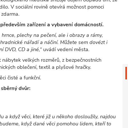
dilo. V sociální rovině otevírá možnost pomoci
t zdarma.
především zařízení a vybavení domácností.
hrnce, plechy na pečení, ale i obrazy a rámy,
ahradnické nářadí a náčiní. Můžete sem dovézt i
ní DVD, CD a jiné,“
uvádí vedení města.
t nábytek velkých rozměrů, z bezpečnostních
ických oblečení, textil a plyšové hračky.
ci čisté a funkční.
 sběrný dvůr:
 a když věci, které již u někoho dosloužily, najdou
ši budeme, když dané věci pomohou lidem, kteří to