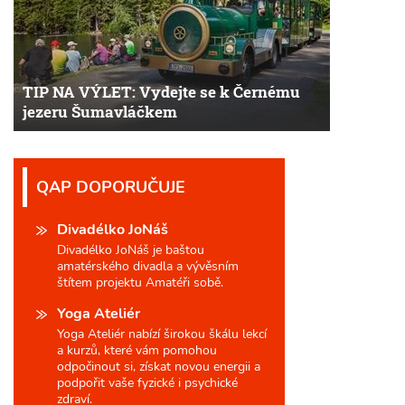
TIP NA VÝLET: Vydejte se k Černému
jezeru Šumavláčkem
QAP DOPORUČUJE
Divadélko JoNáš
Divadélko JoNáš je baštou
amatérského divadla a vývěsním
štítem projektu Amatéři sobě.
Yoga Ateliér
Yoga Ateliér nabízí širokou škálu lekcí
a kurzů, které vám pomohou
odpočinout si, získat novou energii a
podpořit vaše fyzické i psychické
zdraví.