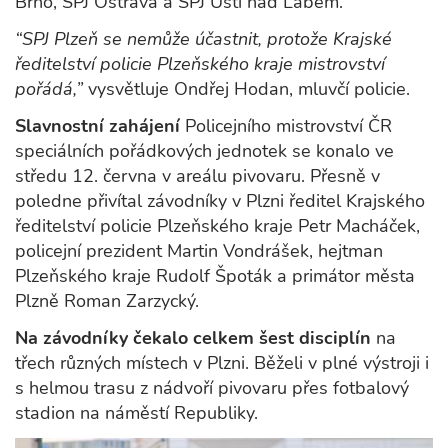
Brno, SPJ Ostrava a SPJ Ústí nad Labem.
“SPJ Plzeň se nemůže účastnit, protože Krajské
ředitelství policie Plzeňského kraje mistrovství
pořádá,”
vysvětluje Ondřej Hodan, mluvčí policie.
Slavnostní zahájení
Policejního mistrovství ČR
speciálních pořádkových jednotek se konalo ve
středu 12. června v areálu pivovaru. Přesně v
poledne přivítal závodníky v Plzni ředitel Krajského
ředitelství policie Plzeňského kraje Petr Macháček,
policejní prezident Martin Vondrášek, hejtman
Plzeňského kraje Rudolf Špoták a primátor města
Plzně Roman Zarzycký.
Na závodníky čekalo celkem šest disciplín
na
třech různých místech v Plzni. Běželi v plné výstroji i
s helmou trasu z nádvoří pivovaru přes fotbalový
stadion na náměstí Republiky.