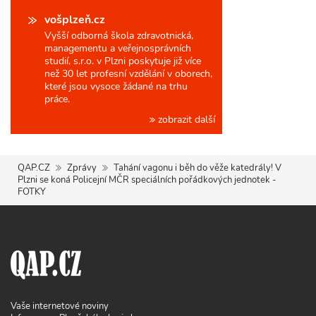
vošplzeň.cz
Vyšší odborná škola zdravotnická,
managementu a veřejnosprávních
studií, s.r.o. v Plzni poskytuje již více
než 30 let profesní vzdělání v oborech,
které jsou vysoce žádané na trhu
práce.
zobrazit další
QAP.CZ
Zprávy
Tahání vagonu i běh do věže katedrály! V
Plzni se koná Policejní MČR speciálních pořádkových jednotek -
FOTKY
Vaše internetové noviny