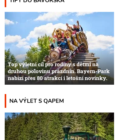
TIPY DO BAVORSKA
Top výletní cíl pro rodiny s dětmi na
druhou polovinu prázdnin. Bayern-Park
nabízí přes 80 atrakcí i letošní novinky.
NA VÝLET S QAPEM