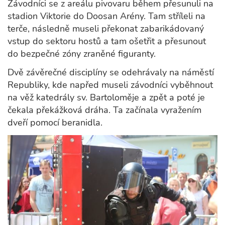
Závodníci se z areálu pivovaru během přesunuli na
stadion Viktorie do Doosan Arény. Tam stříleli na
terče, následně museli překonat zabarikádovaný
vstup do sektoru hostů a tam ošetřit a přesunout
do bezpečné zóny zraněné figuranty.
Dvě závěrečné disciplíny se odehrávaly na náměstí
Republiky, kde napřed museli závodníci vyběhnout
na věž katedrály sv. Bartoloměje a zpět a poté je
čekala překážková dráha. Ta začínala vyražením
dveří pomocí beranidla.