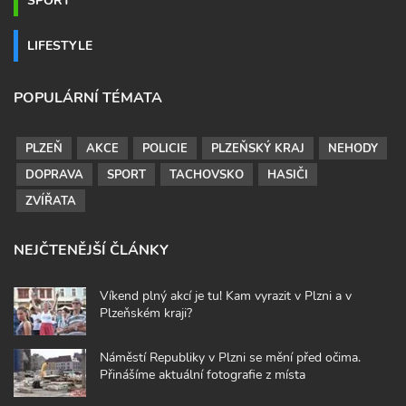
LIFESTYLE
POPULÁRNÍ TÉMATA
PLZEŇ
AKCE
POLICIE
PLZEŇSKÝ KRAJ
NEHODY
DOPRAVA
SPORT
TACHOVSKO
HASIČI
ZVÍŘATA
NEJČTENĚJŠÍ ČLÁNKY
Víkend plný akcí je tu! Kam vyrazit v Plzni a v
Plzeňském kraji?
Náměstí Republiky v Plzni se mění před očima.
Přinášíme aktuální fotografie z místa