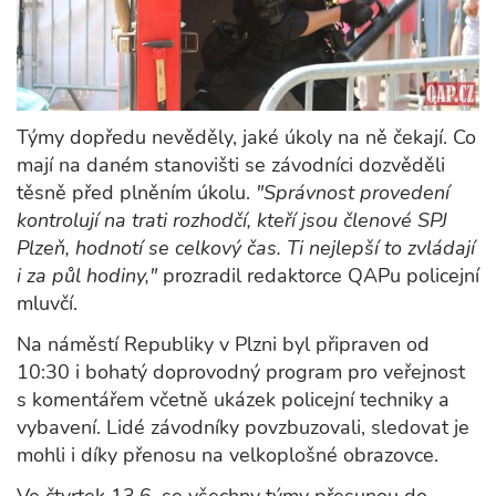
Týmy dopředu nevěděly, jaké úkoly na ně čekají. Co
mají na daném stanovišti se závodníci dozvěděli
těsně před plněním úkolu.
"Správnost provedení
kontrolují na trati rozhodčí, kteří jsou členové SPJ
Plzeň, hodnotí se celkový čas. Ti nejlepší to zvládají
i za půl hodiny,"
prozradil redaktorce QAPu policejní
mluvčí.
Na náměstí Republiky v Plzni byl připraven od
10:30 i bohatý doprovodný program pro veřejnost
s komentářem včetně ukázek policejní techniky a
vybavení. Lidé závodníky povzbuzovali, sledovat je
mohli i díky přenosu na velkoplošné obrazovce.
Ve čtvrtek 13.6. se všechny týmy přesunou do