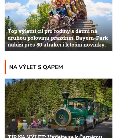
Top výletní cíl pro rodiny s dětmi na
druhou polovinu prázdnin. Bayern-Park
nabízí přes 80 atrakcí i letošní novinky.
NA VÝLET S QAPEM
TIP NA VÝLET: Vydejte se k Černému