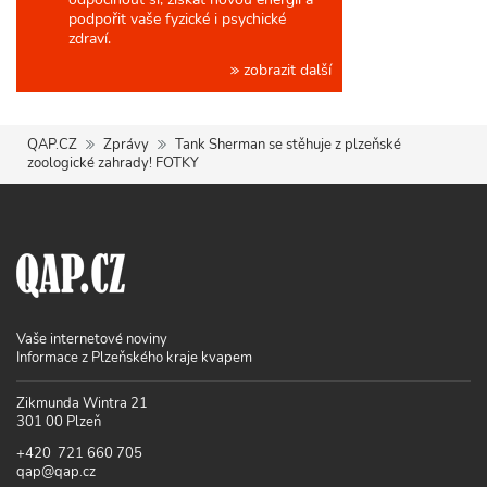
podpořit vaše fyzické i psychické
zdraví.
zobrazit další
QAP.CZ
Zprávy
Tank Sherman se stěhuje z plzeňské
zoologické zahrady! FOTKY
Vaše internetové noviny
Informace z Plzeňského kraje kvapem
Zikmunda Wintra 21
301 00 Plzeň
+420 721 660 705
qap@qap.cz