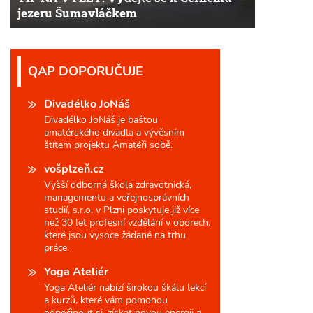
jezeru Šumavláčkem
QAP DOPORUČUJE
Divadélko JoNáš
Divadélko JoNáš je baštou
amatérského divadla a vývěsním
štítem projektu Amatéři sobě.
vošplzeň.cz
Vyšší odborná škola zdravotnická,
managementu a veřejnosprávních
studií, s.r.o. v Plzni poskytuje již více
než 30 let profesní vzdělání v oborech,
které jsou vysoce žádané na trhu
práce.
Yoga Ateliér
Yoga Ateliér nabízí širokou škálu lekcí
a kurzů, které vám pomohou
odpočinout si, získat novou energii a