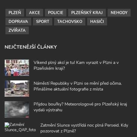
PLZEŇ
AKCE
POLICIE
PLZEŇSKÝ KRAJ
NEHODY
DOPRAVA
SPORT
TACHOVSKO
HASIČI
ZVÍŘATA
NEJČTENĚJŠÍ ČLÁNKY
Víkend plný akcí je tu! Kam vyrazit v Plzni a v
Plzeňském kraji?
Náměstí Republiky v Plzni se mění před očima.
Přinášíme aktuální fotografie z místa
Přijdou bouřky? Meteorologové pro Plzeňský kraj
vydali výstrahu
Zatmění Slunce vystřídá noc plná Perseid. Kdy
pozorovat z Plzně?