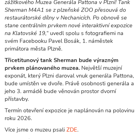
zážitkového Muzea Generála Pattona v Plzni! Tank
Sherman M4A1 se z plzeňské ZOO přesouvá do
restaurátorské dílny v Nechanicích. Po obnově se
stane centrálním prvkem nové interaktivní expozice
na Klatovské 19,“
uvedl spolu s fotografiemi na
svém Facebooku Pavel Bosák, 1. náměstek
primátora města Plzně.
Třicetitunový tank Sherman bude výrazným
prvkem plánovaného muzea.
Největší muzejní
exponát, který Plzni daroval vnuk generála Pattona,
bude umístěn ve dvoře. Právě osobnosti generála a
jeho 3. armádě bude věnován prostor dvorní
přístavby.
Termín otevření expozice je naplánován na polovinu
roku 2026.
Více jsme o muzeu psali
ZDE
.