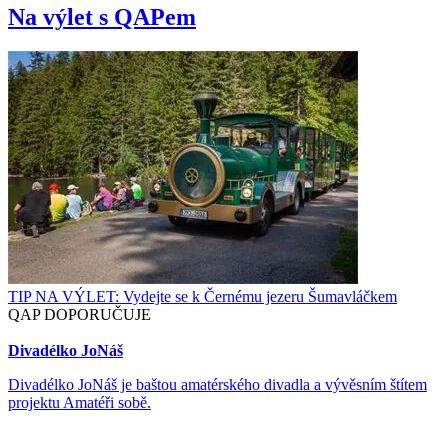
Na výlet s QAPem
TIP NA VÝLET: Vydejte se k Černému jezeru Šumavláčkem
QAP DOPORUČUJE
Divadélko JoNáš
Divadélko JoNáš je baštou amatérského divadla a vývěsním štítem
projektu Amatéři sobě.