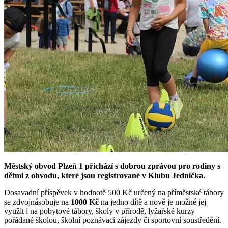
Městský obvod Plzeň 1 přichází s dobrou zprávou pro rodiny s
dětmi z obvodu, které jsou registrované v Klubu Jednička.
Dosavadní příspěvek v hodnotě 500 Kč určený na příměstské tábory
se zdvojnásobuje na
1000 Kč
na jedno dítě a nově je možné jej
využít i na pobytové tábory, školy v přírodě, lyžařské kurzy
pořádané školou, školní poznávací zájezdy či sportovní soustředění.