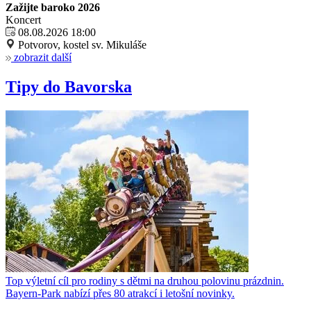
Zažijte baroko 2026
Koncert
08.08.2026 18:00
Potvorov, kostel sv. Mikuláše
zobrazit další
Tipy do Bavorska
Top výletní cíl pro rodiny s dětmi na druhou polovinu prázdnin.
Bayern-Park nabízí přes 80 atrakcí i letošní novinky.