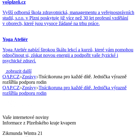
vošplzeň.cz
Vyšší odborná škola zdravotnická, managementu a veřejnosprávních
studií, s.r.o. v Plzni poskytuje již více než 30 let profesní vzdělání
v oborech, které jsou vysoce žádané na trhu práce.
Yoga Ateliér
Yoga Ateliér nabízí širokou škálu lekcí a kurzů, které vám pomohou
odpočinout si, získat novou energii a podpořit vaše fyzické i
psychické zdraví.
zobrazit další
QAP.CZ
Zprávy
Tisícikoruna pro každé dítě. Jednička výrazně
rozšířila podporu rodin
QAP.CZ
Zprávy
Tisícikoruna pro každé dítě. Jednička výrazně
rozšířila podporu rodin
Vaše internetové noviny
Informace z Plzeňského kraje kvapem
Zikmunda Wintra 21