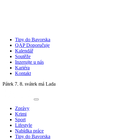
Tipy do Bavorska
QAP Doporučuje
Kalendář
Soutěže
Inzerujte u nás
Kariéra
Kontakt
Pátek 7. 8.
svátek má Lada
Zprávy
Krimi
Sport
Lifestyle
Nabídka práce
Tipy do Bavorska