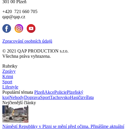
301 00 Plzeň
+420 721 660 705
qap@qap.cz
Zpracování osobních údajů
© 2021 QAP PRODUCTION s.r.o.
Všechna práva vyhrazena.
Rubriky
Zprávy
Krimi
Sport
Lifestyle
Populární témata
Plzeň
Akce
Policie
Plzeňský
kraj
Nehody
Doprava
Sport
Tachovsko
Hasiči
zvířata
Nejčtenější články
Náměstí Republiky v Plzni se mění před očima. Přinášíme aktuální