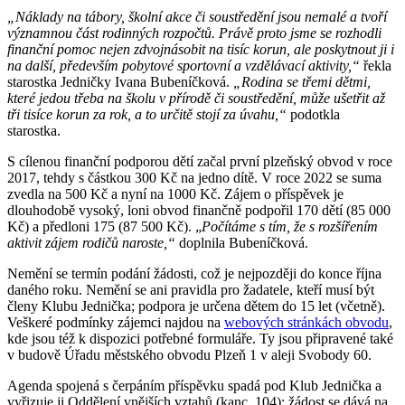
„Náklady na tábory, školní akce či soustředění jsou nemalé a tvoří
významnou část rodinných rozpočtů. Právě proto jsme se rozhodli
finanční pomoc nejen zdvojnásobit na tisíc korun, ale poskytnout ji i
na další, především pobytové sportovní a vzdělávací aktivity,“
řekla
starostka Jedničky Ivana Bubeníčková.
„Rodina se třemi dětmi,
které jedou třeba na školu v přírodě či soustředění, může ušetřit až
tři tisíce korun za rok, a to určitě stojí za úvahu,“
podotkla
starostka.
S cílenou finanční podporou dětí začal první plzeňský obvod v roce
2017, tehdy s částkou 300 Kč na jedno dítě. V roce 2022 se suma
zvedla na 500 Kč a nyní na 1000 Kč. Zájem o příspěvek je
dlouhodobě vysoký, loni obvod finančně podpořil 170 dětí (85 000
Kč) a předloni 175 (87 500 Kč). „
Počítáme s tím, že s rozšířením
aktivit zájem rodičů naroste,“
doplnila Bubeníčková.
Nemění se termín podání žádosti, což je nejpozději do konce října
daného roku. Nemění se ani pravidla pro žadatele, kteří musí být
členy Klubu Jednička; podpora je určena dětem do 15 let (včetně).
Veškeré podmínky zájemci najdou na
webových stránkách obvodu
,
kde jsou též k dispozici potřebné formuláře. Ty jsou připravené také
v budově Úřadu městského obvodu Plzeň 1 v aleji Svobody 60.
Agenda spojená s čerpáním příspěvku spadá pod Klub Jednička a
vyřizuje ji Oddělení vnějších vztahů (kanc. 104); žádost se dává na