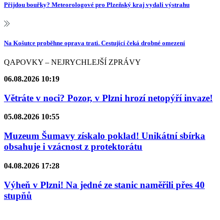
Přijdou bouřky? Meteorologové pro Plzeňský kraj vydali výstrahu
Na Košutce proběhne oprava trati. Cestující čeká drobné omezení
QAPOVKY – NEJRYCHLEJŠÍ ZPRÁVY
06.08.2026 10:19
Větráte v noci? Pozor, v Plzni hrozí netopýří invaze!
05.08.2026 10:55
Muzeum Šumavy získalo poklad! Unikátní sbírka
obsahuje i vzácnost z protektorátu
04.08.2026 17:28
Výheň v Plzni! Na jedné ze stanic naměřili přes 40
stupňů