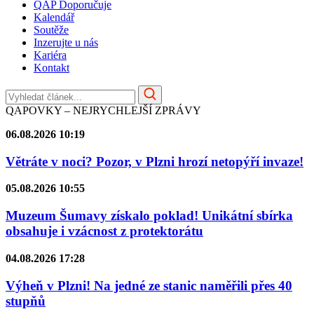
QAP Doporučuje
Kalendář
Soutěže
Inzerujte u nás
Kariéra
Kontakt
QAPOVKY – NEJRYCHLEJŠÍ ZPRÁVY
06.08.2026 10:19
Větráte v noci? Pozor, v Plzni hrozí netopýří invaze!
05.08.2026 10:55
Muzeum Šumavy získalo poklad! Unikátní sbírka
obsahuje i vzácnost z protektorátu
04.08.2026 17:28
Výheň v Plzni! Na jedné ze stanic naměřili přes 40
stupňů