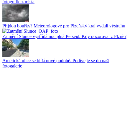
fotografie z místa
Přijdou bouřky? Meteorologové pro Plzeňský kraj vydali výstrahu
Zatmění Slunce vystřídá noc plná Perseid. Kdy pozorovat z Plzně?
Americká ulice se blíží nové podobě. Podívejte se do naší
fotogalerie