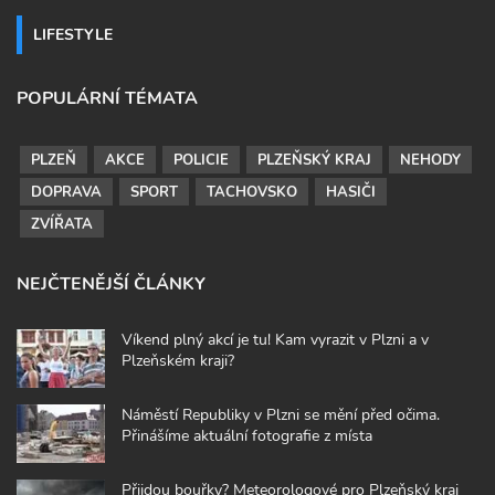
LIFESTYLE
POPULÁRNÍ TÉMATA
PLZEŇ
AKCE
POLICIE
PLZEŇSKÝ KRAJ
NEHODY
DOPRAVA
SPORT
TACHOVSKO
HASIČI
ZVÍŘATA
NEJČTENĚJŠÍ ČLÁNKY
Víkend plný akcí je tu! Kam vyrazit v Plzni a v
Plzeňském kraji?
Náměstí Republiky v Plzni se mění před očima.
Přinášíme aktuální fotografie z místa
Přijdou bouřky? Meteorologové pro Plzeňský kraj