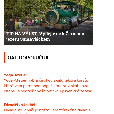
TIP NA VÝLET: Vydejte se k Černému
jezeru Šumavláčkem
QAP DOPORUČUJE
Yoga Ateliér
Yoga Ateliér nabízí širokou škálu lekcí a kurzů,
které vám pomohou odpočinout si, získat novou
energii a podpořit vaše fyzické i psychické zdraví.
Divadélko JoNáš
Divadélko JoNáš je baštou amatérského divadla