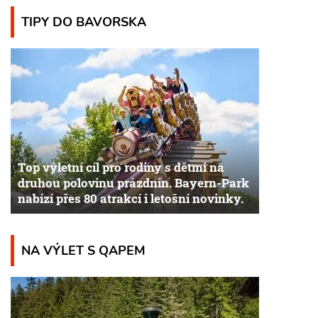
TIPY DO BAVORSKA
Top výletní cíl pro rodiny s dětmi na
druhou polovinu prázdnin. Bayern-Park
nabízí přes 80 atrakcí i letošní novinky.
NA VÝLET S QAPEM