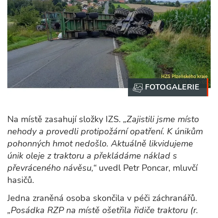
Na místě zasahují složky IZS.
„Zajistili jsme místo
nehody a provedli protipožární opatření. K únikům
pohonných hmot nedošlo. Aktuálně likvidujeme
únik oleje z traktoru a překládáme náklad s
převráceného návěsu,“
uvedl Petr Poncar, mluvčí
hasičů.
Jedna zraněná osoba skončila v péči záchranářů.
„Posádka RZP na místě ošetřila řidiče traktoru (r.