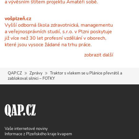
a vývěsním štítem projektu Amatéři sobě.
vošplzeň.cz
Vyšší odborná škola zdravotnická, managementu
a veřejnosprávních studií, s.r.o. v Plzni poskytuje
již více než 30 let profesní vzdělání v oborech,
které jsou vysoce žádané na trhu práce.
zobrazit další
QAP.CZ
Zprávy
Traktor s vlekem se u Plánice převrátil a
zablokoval silnici – FOTKY
Vaše internetové noviny
Informace z Plzeňského kraje kvapem