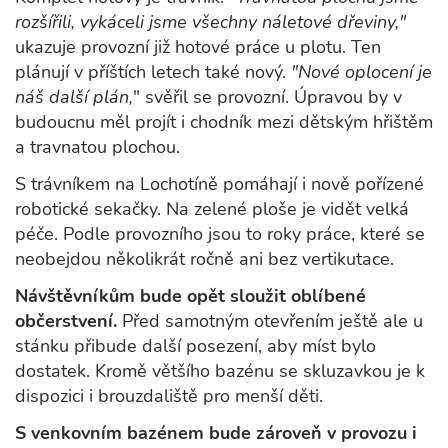
rozšířili, vykáceli jsme všechny náletové dřeviny,"
ukazuje provozní již hotové práce u plotu.
Ten
plánují v příštích letech také nový.
"Nové oplocení je
náš další plán,
" svěřil se provozní. Úpravou by v
budoucnu měl projít i chodník mezi dětským hřištěm
a travnatou plochou.
S trávníkem na Lochotíně pomáhají i nově pořízené
robotické sekačky. Na zelené ploše je vidět velká
péče. Podle provozního jsou to roky práce, které se
neobejdou několikrát ročně ani bez vertikutace.
Návštěvníkům bude opět sloužit oblíbené
občerstvení.
Před samotným otevřením ještě ale u
stánku přibude další posezení, aby míst bylo
dostatek. Kromě většího bazénu se skluzavkou je k
dispozici i brouzdaliště pro menší děti.
S venkovním bazénem bude zároveň v provozu i