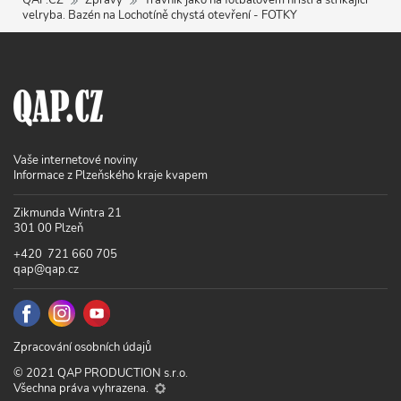
QAP.CZ
Zprávy
Trávník jako na fotbalovém hřišti a stříkající
velryba. Bazén na Lochotíně chystá otevření - FOTKY
Vaše internetové noviny
Informace z Plzeňského kraje kvapem
Zikmunda Wintra 21
301 00 Plzeň
+420 721 660 705
qap@qap.cz
Zpracování osobních údajů
© 2021 QAP PRODUCTION s.r.o.
Všechna práva vyhrazena.