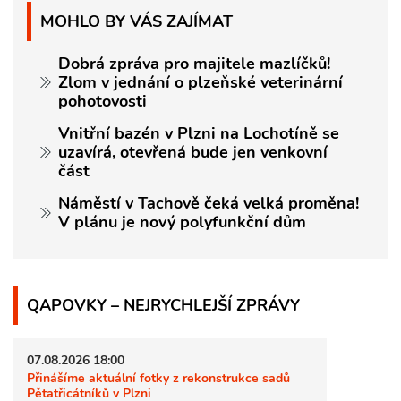
MOHLO BY VÁS ZAJÍMAT
Dobrá zpráva pro majitele mazlíčků!
Zlom v jednání o plzeňské veterinární
pohotovosti
Vnitřní bazén v Plzni na Lochotíně se
uzavírá, otevřená bude jen venkovní
část
Náměstí v Tachově čeká velká proměna!
V plánu je nový polyfunkční dům
QAPOVKY – NEJRYCHLEJŠÍ ZPRÁVY
07.08.2026 18:00
Přinášíme aktuální fotky z rekonstrukce sadů
Pětatřicátníků v Plzni