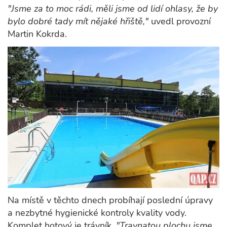
"Jsme za to moc rádi, měli jsme od lidí ohlasy, že by
bylo dobré tady mít nějaké hřiště,"
uvedl provozní
Martin Kokrda.
Na místě v těchto dnech probíhají poslední úpravy
a nezbytné hygienické kontroly kvality vody.
Komplet hotový je trávník.
"Travnatou plochu jsme