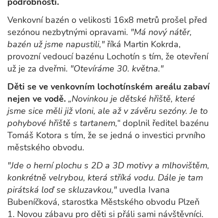
podrobnosti.
Venkovní bazén o velikosti 16x8 metrů prošel před
sezónou nezbytnými opravami.
"Má nový nátěr,
bazén už jsme napustili,"
říká Martin Kokrda,
provozní vedoucí bazénu Lochotín s tím, že otevření
už je za dveřmi.
"Otevíráme 30. května."
Děti se ve venkovním lochotínském areálu zabaví
nejen ve vodě.
„Novinkou je dětské hřiště, které
jsme sice měli již vloni, ale až v závěru sezóny. Je to
pohybové hřiště s tartanem,“
doplnil ředitel bazénu
Tomáš Kotora s tím, že se jedná o investici prvního
městského obvodu.
"Jde o herní plochu s 2D a 3D motivy a mlhovištěm,
konkrétně velrybou, která stříká vodu. Dále je tam
pirátská loď se skluzavkou,"
uvedla Ivana
Bubeníčková, starostka Městského obvodu Plzeň
1. Novou zábavu pro děti si přáli sami návštěvníci.