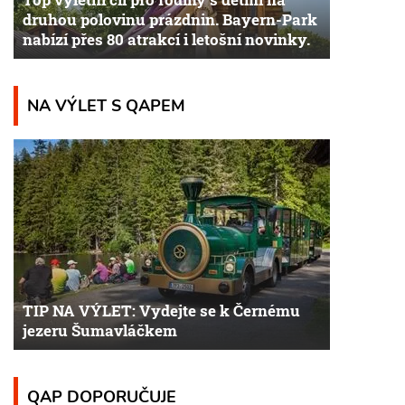
druhou polovinu prázdnin. Bayern-Park
nabízí přes 80 atrakcí i letošní novinky.
NA VÝLET S QAPEM
TIP NA VÝLET: Vydejte se k Černému
jezeru Šumavláčkem
QAP DOPORUČUJE