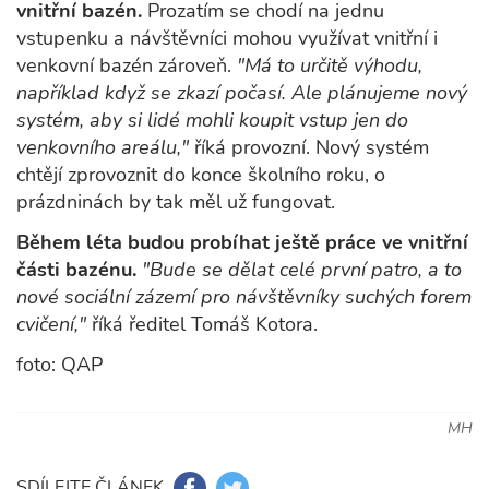
vnitřní bazén.
Prozatím se chodí na jednu
vstupenku a návštěvníci mohou využívat vnitřní i
venkovní bazén zároveň.
"Má to určitě výhodu,
například když se zkazí počasí. Ale plánujeme nový
systém, aby si lidé mohli koupit vstup jen do
venkovního areálu,"
říká provozní. Nový systém
chtějí zprovoznit do konce školního roku, o
prázdninách by tak měl už fungovat.
Během léta budou probíhat ještě práce ve vnitřní
části bazénu.
"Bude se dělat celé první patro, a to
nové sociální zázemí pro návštěvníky suchých forem
cvičení,"
říká ředitel Tomáš Kotora.
foto: QAP
MH
SDÍLEJTE ČLÁNEK