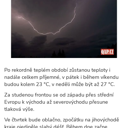
Po rekordně teplém období zůstanou teploty i
nadále celkem příjemné, v pátek i během víkendu
budou kolem 23 °C, v neděli může být až 27 °C.
Za studenou frontou se od západu přes střední
Evropu k východu až severovýchodu přesune
tlaková výše.
Ve čtvrtek bude oblačno, zpočátku na jihovýchodě
kraje ojediněle slabý déšť. Během dne začne