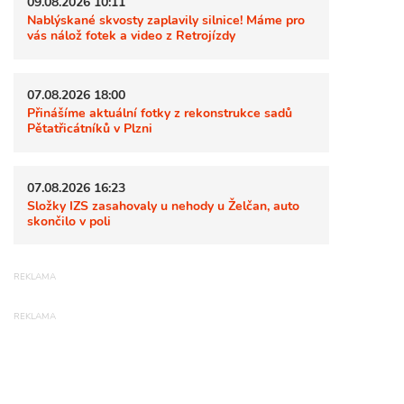
09.08.2026 10:11
Nablýskané skvosty zaplavily silnice! Máme pro
vás nálož fotek a video z Retrojízdy
07.08.2026 18:00
Přinášíme aktuální fotky z rekonstrukce sadů
Pětatřicátníků v Plzni
07.08.2026 16:23
Složky IZS zasahovaly u nehody u Želčan, auto
skončilo v poli