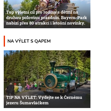
Top výletní cíl pro rodiny s dětmi na
druhou polovinu prázdnin. Bayern-Park
nabízí přes 80 atrakcí i letošní novinky.
NA VÝLET S QAPEM
TIP NA VÝLET: Vydejte se k Černému
jezeru Šumavláčkem