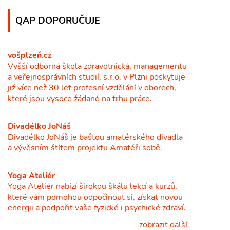
QAP DOPORUČUJE
vošplzeň.cz
Vyšší odborná škola zdravotnická, managementu
a veřejnosprávních studií, s.r.o. v Plzni poskytuje
již více než 30 let profesní vzdělání v oborech,
které jsou vysoce žádané na trhu práce.
Divadélko JoNáš
Divadélko JoNáš je baštou amatérského divadla
a vývěsním štítem projektu Amatéři sobě.
Yoga Ateliér
Yoga Ateliér nabízí širokou škálu lekcí a kurzů,
které vám pomohou odpočinout si, získat novou
energii a podpořit vaše fyzické i psychické zdraví.
zobrazit další