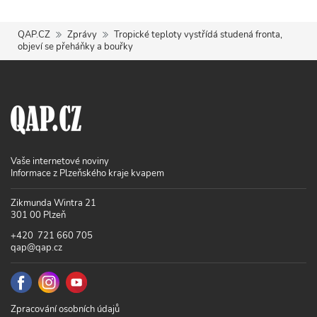
QAP.CZ
Zprávy
Tropické teploty vystřídá studená fronta,
objeví se přeháňky a bouřky
Vaše internetové noviny
Informace z Plzeňského kraje kvapem
Zikmunda Wintra 21
301 00 Plzeň
+420 721 660 705
qap@qap.cz
Zpracování osobních údajů