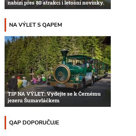
nabízí přes 80 atrakcí i letošní novinky.
NA VÝLET S QAPEM
TIP NA VÝLET: Vydejte se k Černému
jezeru Šumavláčkem
QAP DOPORUČUJE