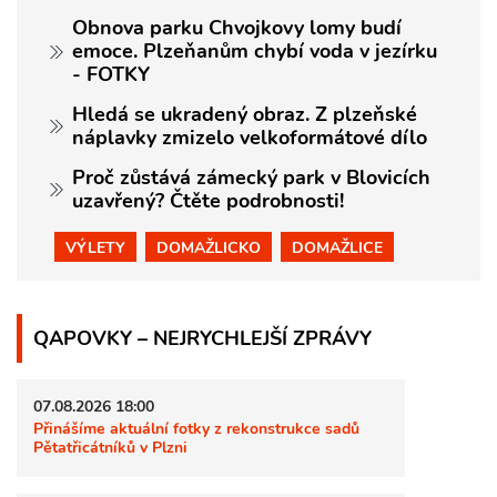
Obnova parku Chvojkovy lomy budí
emoce. Plzeňanům chybí voda v jezírku
- FOTKY
Hledá se ukradený obraz. Z plzeňské
náplavky zmizelo velkoformátové dílo
Proč zůstává zámecký park v Blovicích
uzavřený? Čtěte podrobnosti!
VÝLETY
DOMAŽLICKO
DOMAŽLICE
QAPOVKY – NEJRYCHLEJŠÍ ZPRÁVY
07.08.2026 18:00
Přinášíme aktuální fotky z rekonstrukce sadů
Pětatřicátníků v Plzni