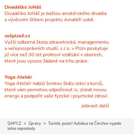
Divadélko JoNáš
Divadélko JoNáš je baštou amatérského divadla
a vývěsním štítem projektu Amatéři sobě.
vošplzeň.cz
Vyšší odborná škola zdravotnická, managementu
a veřejnosprávních studií, s.r.o. v Plzni poskytuje
již více než 30 let profesní vzdělání v oborech,
které jsou vysoce žádané na trhu práce.
Yoga Ateliér
Yoga Ateliér nabízí širokou škálu lekcí a kurzů,
které vám pomohou odpočinout si, získat novou
energii a podpořit vaše fyzické i psychické zdraví.
zobrazit další
QAP.CZ
Zprávy
Turisté, pozor! Autobus na Čerchov vyjede
letos naposledy