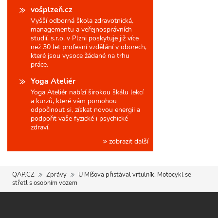
vošplzeň.cz
Vyšší odborná škola zdravotnická,
managementu a veřejnosprávních
studií, s.r.o. v Plzni poskytuje již více
než 30 let profesní vzdělání v oborech,
které jsou vysoce žádané na trhu
práce.
Yoga Ateliér
Yoga Ateliér nabízí širokou škálu lekcí
a kurzů, které vám pomohou
odpočinout si, získat novou energii a
podpořit vaše fyzické i psychické
zdraví.
zobrazit další
QAP.CZ
Zprávy
U Míšova přistával vrtulník. Motocykl se
střetl s osobním vozem