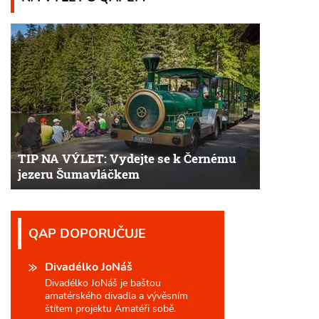
TIP NA VÝLET: Vydejte se k Černému
jezeru Šumavláčkem
QAP DOPORUČUJE
Divadélko JoNáš
Divadélko JoNáš je baštou
amatérského divadla a vývěsním
štítem projektu Amatéři sobě.