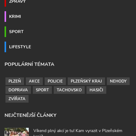
ZPRÁVY
KRIMI
SPORT
LIFESTYLE
POPULÁRNÍ TÉMATA
PLZEŇ
AKCE
POLICIE
PLZEŇSKÝ KRAJ
NEHODY
DOPRAVA
SPORT
TACHOVSKO
HASIČI
ZVÍŘATA
NEJČTENĚJŠÍ ČLÁNKY
Víkend plný akcí je tu! Kam vyrazit v Plzeňském