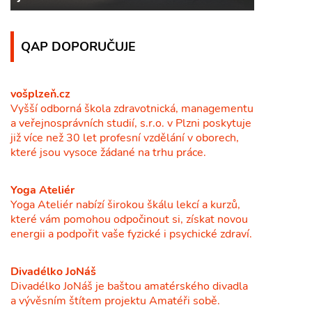
QAP DOPORUČUJE
vošplzeň.cz
Vyšší odborná škola zdravotnická, managementu
a veřejnosprávních studií, s.r.o. v Plzni poskytuje
již více než 30 let profesní vzdělání v oborech,
které jsou vysoce žádané na trhu práce.
Yoga Ateliér
Yoga Ateliér nabízí širokou škálu lekcí a kurzů,
které vám pomohou odpočinout si, získat novou
energii a podpořit vaše fyzické i psychické zdraví.
Divadélko JoNáš
Divadélko JoNáš je baštou amatérského divadla
a vývěsním štítem projektu Amatéři sobě.