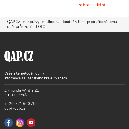
zobrazit další
QAP.CZ
Zprávy
Ulice Na Roudné v Plzni je po zřícení domu
opět průjezdná - FOTO
Vaše internetové noviny
Informace z Plzeňského kraje kvapem
Zikmunda Wintra 21
301 00 Plzeň
+420 721 660 705
qap@qap.cz