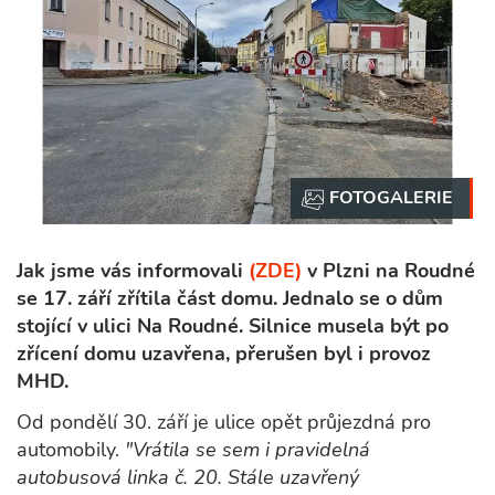
Jak jsme vás informovali
(ZDE)
v Plzni na Roudné
se 17. září zřítila část domu. Jednalo se o dům
stojící v ulici Na Roudné. Silnice musela být po
zřícení domu uzavřena, přerušen byl i provoz
MHD.
Od pondělí 30. září je ulice opět průjezdná pro
automobily.
"Vrátila se sem i pravidelná
autobusová linka č. 20. Stále uzavřený