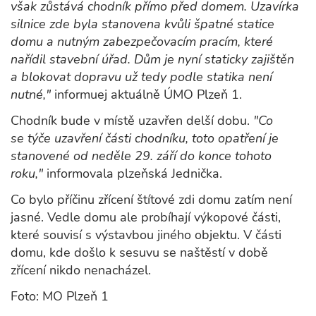
však zůstává chodník přímo před domem. Uzavírka
silnice zde byla stanovena kvůli špatné statice
domu a nutným zabezpečovacím pracím, které
nařídil stavební úřad. Dům je nyní staticky zajištěn
a blokovat dopravu už tedy podle statika není
nutné,"
informuej aktuálně ÚMO Plzeň 1.
Chodník bude v místě uzavřen delší dobu.
"Co
se týče uzavření části chodníku, toto opatření je
stanovené od neděle 29. září do konce tohoto
roku,"
informovala plzeňská Jednička.
Co bylo příčinu zřícení štítové zdi domu zatím není
jasné. Vedle domu ale probíhají výkopové části,
které souvisí s výstavbou jiného objektu. V části
domu, kde došlo k sesuvu se naštěstí v době
zřícení nikdo nenacházel.
Foto: MO Plzeň 1