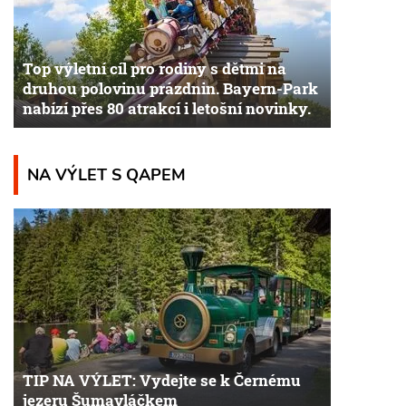
Top výletní cíl pro rodiny s dětmi na
druhou polovinu prázdnin. Bayern-Park
nabízí přes 80 atrakcí i letošní novinky.
NA VÝLET S QAPEM
TIP NA VÝLET: Vydejte se k Černému
jezeru Šumavláčkem