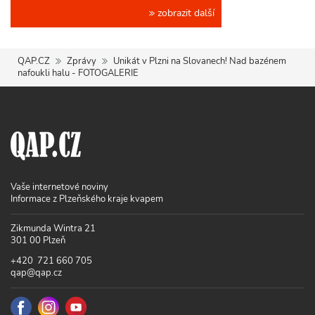
zobrazit další
QAP.CZ
Zprávy
Unikát v Plzni na Slovanech! Nad bazénem
nafoukli halu - FOTOGALERIE
Vaše internetové noviny
Informace z Plzeňského kraje kvapem
Zikmunda Wintra 21
301 00 Plzeň
+420 721 660 705
qap@qap.cz