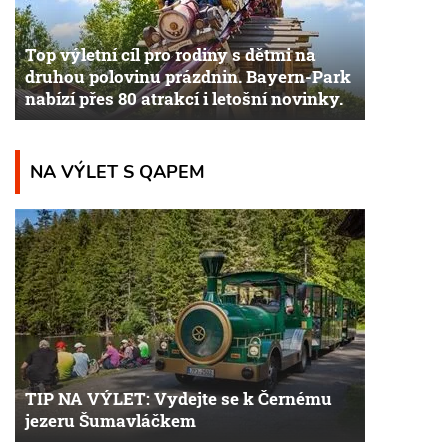
Top výletní cíl pro rodiny s dětmi na
druhou polovinu prázdnin. Bayern-Park
nabízí přes 80 atrakcí i letošní novinky.
NA VÝLET S QAPEM
TIP NA VÝLET: Vydejte se k Černému
jezeru Šumavláčkem