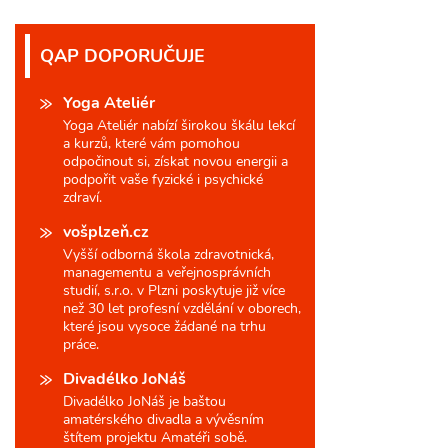
QAP DOPORUČUJE
Yoga Ateliér
Yoga Ateliér nabízí širokou škálu lekcí
a kurzů, které vám pomohou
odpočinout si, získat novou energii a
podpořit vaše fyzické i psychické
zdraví.
vošplzeň.cz
Vyšší odborná škola zdravotnická,
managementu a veřejnosprávních
studií, s.r.o. v Plzni poskytuje již více
než 30 let profesní vzdělání v oborech,
které jsou vysoce žádané na trhu
práce.
Divadélko JoNáš
Divadélko JoNáš je baštou
amatérského divadla a vývěsním
štítem projektu Amatéři sobě.