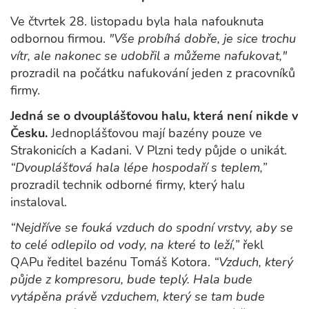
Ve čtvrtek 28. listopadu byla hala nafouknuta
odbornou firmou.
"Vše probíhá dobře, je sice trochu
vítr, ale nakonec se udobřil a můžeme nafukovat,"
prozradil na počátku nafukování jeden z pracovníků
firmy.
Jedná se o dvouplášťovou halu, která není nikde v
Česku.
Jednoplášťovou mají bazény pouze ve
Strakonicích a Kadani. V Plzni tedy půjde o unikát.
“Dvouplášťová hala lépe hospodaří s teplem,”
prozradil technik odborné firmy, který halu
instaloval.
“Nejdříve se fouká vzduch do spodní vrstvy, aby se
to celé odlepilo od vody, na které to leží,”
řekl
QAPu ředitel bazénu Tomáš Kotora.
“Vzduch, který
půjde z kompresoru, bude teplý. Hala bude
vytápěna právě vzduchem, který se tam bude