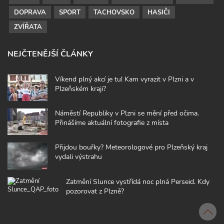
DOPRAVA
SPORT
TACHOVSKO
HASIČI
ZVÍŘATA
NEJČTENĚJŠÍ ČLÁNKY
Víkend plný akcí je tu! Kam vyrazit v Plzni a v
Plzeňském kraji?
Náměstí Republiky v Plzni se mění před očima.
Přinášíme aktuální fotografie z místa
Přijdou bouřky? Meteorologové pro Plzeňský kraj
vydali výstrahu
Zatmění Slunce vystřídá noc plná Perseid. Kdy
pozorovat z Plzně?