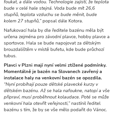
foukat, a dále vodou. Technologie zajistí, že teplota
bude v celé hale stejná. Voda bude mít 26,6
stupňů, teplota vzduchu se bude měnit, bude
kolem 27 stupňů,”
popsal dále Kotora.
Nafukovací hala by dle ředitele bazénu měla být
určena zejména pro závodní plavce, hobby plavce a
sportovce. Hala se bude napojovat za dětským
brouzdalištěm v místě bufetu, kde bude průchozí
tubus.
Plavci v Plzni mají nyní velmi ztížené podmínky.
Momentálně je bazén na Slovanech zavřený a
instalace haly na venkovní bazén se opozdila.
“Nyní probíhají pouze dětské plavecké kurzy v
dětském bazénu. Až se hala nafoukne, natopí a vše
připraví, musí proběhnout kolaudace. Poté se může
venkovní hala otevřít veřejnosti,”
nastínil ředitel
bazénu s tím, že by se vše mělo podařit do Vánoc.