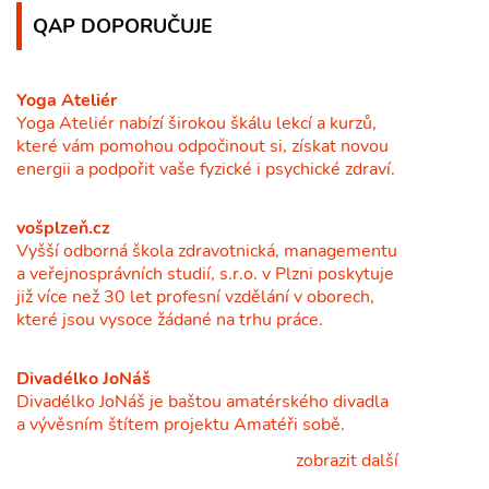
QAP DOPORUČUJE
Yoga Ateliér
Yoga Ateliér nabízí širokou škálu lekcí a kurzů,
které vám pomohou odpočinout si, získat novou
energii a podpořit vaše fyzické i psychické zdraví.
vošplzeň.cz
Vyšší odborná škola zdravotnická, managementu
a veřejnosprávních studií, s.r.o. v Plzni poskytuje
již více než 30 let profesní vzdělání v oborech,
které jsou vysoce žádané na trhu práce.
Divadélko JoNáš
Divadélko JoNáš je baštou amatérského divadla
a vývěsním štítem projektu Amatéři sobě.
zobrazit další