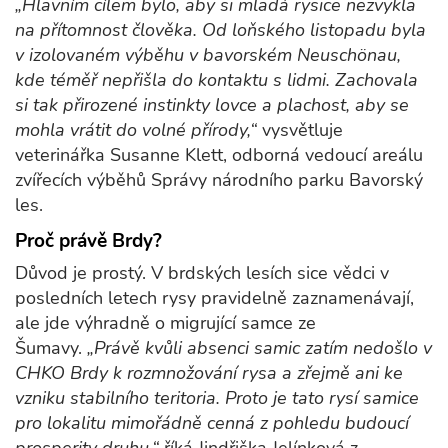
„Hlavním cílem bylo, aby si mladá rysice nezvykla
na přítomnost člověka. Od loňského listopadu byla
v izolovaném výběhu v bavorském Neuschönau,
kde téměř nepřišla do kontaktu s lidmi. Zachovala
si tak přirozené instinkty lovce a plachost, aby se
mohla vrátit do volné přírody,“
vysvětluje
veterinářka Susanne Klett, odborná vedoucí areálu
zvířecích výběhů Správy národního parku Bavorský
les.
Proč právě Brdy?
Důvod je prostý. V brdských lesích sice vědci v
posledních letech rysy pravidelně zaznamenávají,
ale jde výhradně o migrující samce ze
Šumavy.
„Právě kvůli absenci samic zatím nedošlo v
CHKO Brdy k rozmnožování rysa a zřejmě ani ke
vzniku stabilního teritoria. Proto je tato rysí samice
pro lokalitu mimořádně cenná z pohledu budoucí