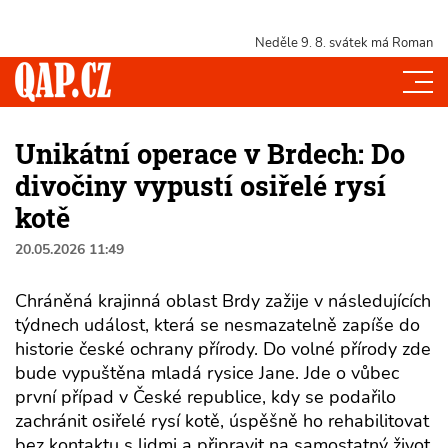
Neděle 9. 8.
svátek má Roman
Unikátní operace v Brdech: Do
divočiny vypustí osiřelé rysí
kotě
20.05.2026 11:49
Chráněná krajinná oblast Brdy zažije v následujících
týdnech událost, která se nesmazatelně zapíše do
historie české ochrany přírody. Do volné přírody zde
bude vypuštěna mladá rysice Jane. Jde o vůbec
první případ v České republice, kdy se podařilo
zachránit osiřelé rysí kotě, úspěšně ho rehabilitovat
bez kontaktu s lidmi a připravit na samostatný život