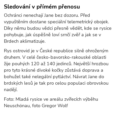
Sledování v přímém přenosu
Ochránci nenechají Jane bez dozoru. Před
vypuštěním dostane speciální telemetrický obojek.
Díky němu budou vědci přesně vědět, kde se rysice
pohybuje, jak úspěšně loví srnčí zvěř a jak se v
Brdech aklimatizuje.
Rys ostrovid je v České republice silně ohroženým
druhem. V celé česko-bavorsko-rakouské oblasti
žije pouhých 120 až 140 jedinců. Největší hrozbou
pro tyto krásné divoké kočky zůstává doprava a
bohužel také nelegální pytláctví. Návrat Jane do
brdských lesů je tak pro celou populaci obrovskou
nadějí.
Foto: Mladá rysice ve areálu zvířecích výběhu
Neuschönau, foto Gregor Wolf