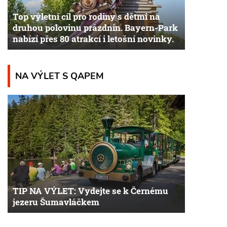
Top výletní cíl pro rodiny s dětmi na
druhou polovinu prázdnin. Bayern-Park
nabízí přes 80 atrakcí i letošní novinky.
NA VÝLET S QAPEM
TIP NA VÝLET: Vydejte se k Černému
jezeru Šumavláčkem