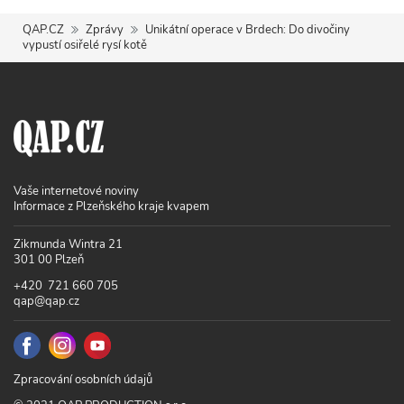
QAP.CZ
Zprávy
Unikátní operace v Brdech: Do divočiny
vypustí osiřelé rysí kotě
Vaše internetové noviny
Informace z Plzeňského kraje kvapem
Zikmunda Wintra 21
301 00 Plzeň
+420 721 660 705
qap@qap.cz
Zpracování osobních údajů