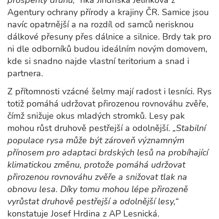
prosperity druhu,“
říká Jindřiška Jelínková z
Agentury ochrany přírody a krajiny ČR. Samice jsou
navíc opatrnější a na rozdíl od samců nerisknou
dálkové přesuny přes dálnice a silnice. Brdy tak pro
ni dle odborníků budou ideálním novým domovem,
kde si snadno najde vlastní teritorium a snad i
partnera.
Z přítomnosti vzácné šelmy mají radost i lesníci. Rys
totiž pomáhá udržovat přirozenou rovnováhu zvěře,
čímž snižuje okus mladých stromků. Lesy pak
mohou růst druhově pestřejší a odolnější.
„Stabilní
populace rysa může být zároveň významným
přínosem pro adaptaci brdských lesů na probíhající
klimatickou změnu, protože pomáhá udržovat
přirozenou rovnováhu zvěře a snižovat tlak na
obnovu lesa. Díky tomu mohou lépe přirozeně
vyrůstat druhově pestřejší a odolnější lesy,“
konstatuje Josef Hrdina z AP Lesnická.