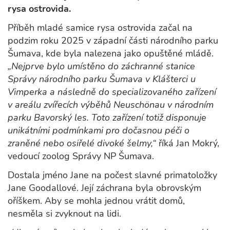
rysa ostrovida.
Příběh mladé samice rysa ostrovida začal na
podzim roku 2025 v západní části národního parku
Šumava, kde byla nalezena jako opuštěné mládě.
„Nejprve bylo umístěno do záchranné stanice
Správy národního parku Šumava v Klášterci u
Vimperka a následně do specializovaného zařízení
v areálu zvířecích výběhů Neuschönau v národním
parku Bavorský les. Toto zařízení totiž disponuje
unikátními podmínkami pro dočasnou péči o
zraněné nebo osiřelé divoké šelmy,“
říká Jan Mokrý,
vedoucí zoolog Správy NP Šumava.
Dostala jméno Jane na počest slavné primatoložky
Jane Goodallové. Její záchrana byla obrovským
oříškem. Aby se mohla jednou vrátit domů,
nesměla si zvyknout na lidi.