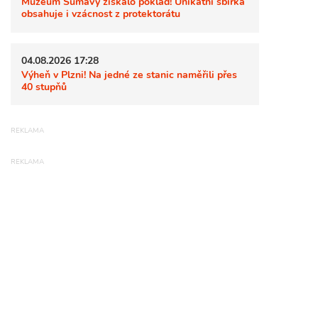
Muzeum Šumavy získalo poklad! Unikátní sbírka
obsahuje i vzácnost z protektorátu
04.08.2026 17:28
Výheň v Plzni! Na jedné ze stanic naměřili přes
40 stupňů