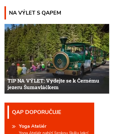
NA VÝLET S QAPEM
TIP NA VÝLET: Vydejte se k Černému
jezeru Šumavláčkem
QAP DOPORUČUJE
Yoga Ateliér
Yoga Ateliér nabízí širokou škálu lekcí