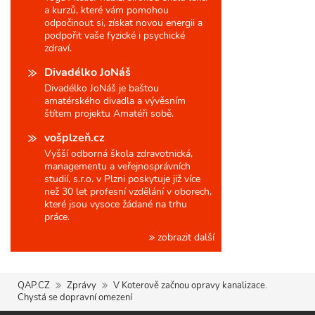
a kurzů, které vám pomohou
odpočinout si, získat novou energii a
podpořit vaše fyzické i psychické
zdraví.
Divadélko JoNáš
Divadélko JoNáš je baštou
amatérského divadla a vývěsním
štítem projektu Amatéři sobě.
vošplzeň.cz
Vyšší odborná škola zdravotnická,
managementu a veřejnosprávních
studií, s.r.o. v Plzni poskytuje již více
než 30 let profesní vzdělání v oborech,
které jsou vysoce žádané na trhu
práce.
zobrazit další
QAP.CZ
Zprávy
V Koterově začnou opravy kanalizace.
Chystá se dopravní omezení