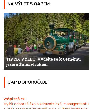
NA VÝLET S QAPEM
TIP NA VÝLET: Vydejte se k Černému
jezeru Šumavláčkem
QAP DOPORUČUJE
vošplzeň.cz
Vyšší odborná škola zdravotnická, managementu