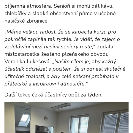
příjemná atmosféra. Senioři si mohli dát kávu,
chlebíčky a sladké občerstvení přímo v učebně
hasičské zbrojnice.
„Máme velkou radost, že se kapacita kurzu pro
pokročilé zaplnila tak rychle. Je vidět, že zájem o
vzdělávání mezi našimi seniory roste,“
dodala
místostarostka šestého plzeňského obvodu
Veronika Lukešová.
„Naším cílem je, aby každý
účastník odcházel s pocitem, že si odnesl skutečně
užitečné znalosti, a aby celé setkání probíhalo v
přátelské a inspirativní atmosféře.“
Další lekce čeká účastníky opět za týden.