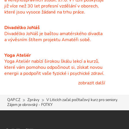
a veřejnosprávních studií, s.r.o. v Plzni poskytuje
již více než 30 let profesní vzdělání v oborech,
které jsou vysoce žádané na trhu práce.
Divadélko JoNáš
Divadélko JoNáš je baštou amatérského divadla
a vývěsním štítem projektu Amatéři sobě.
Yoga Ateliér
Yoga Ateliér nabízí širokou škálu lekcí a kurzů,
které vám pomohou odpočinout si, získat novou
energii a podpořit vaše fyzické i psychické zdraví.
zobrazit další
QAP.CZ
Zprávy
V Liticích začal počítačový kurz pro seniory.
Zájem je obrovský - FOTKY