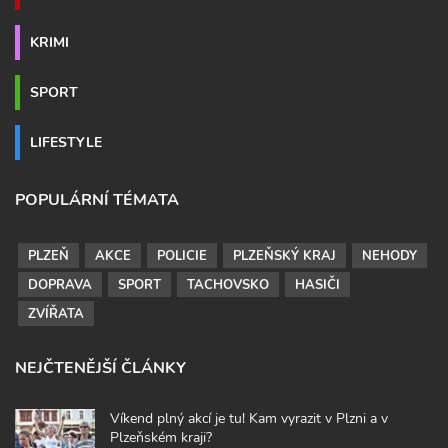
KRIMI
SPORT
LIFESTYLE
POPULÁRNÍ TÉMATA
PLZEŇ
AKCE
POLICIE
PLZEŇSKÝ KRAJ
NEHODY
DOPRAVA
SPORT
TACHOVSKO
HASIČI
ZVÍŘATA
NEJČTENĚJŠÍ ČLÁNKY
Víkend plný akcí je tu! Kam vyrazit v Plzni a v
Plzeňském kraji?