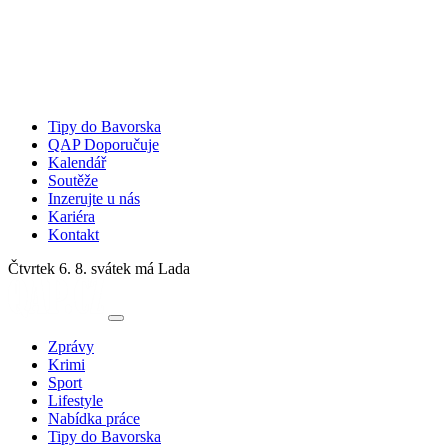
Tipy do Bavorska
QAP Doporučuje
Kalendář
Soutěže
Inzerujte u nás
Kariéra
Kontakt
Čtvrtek 6. 8.
svátek má Lada
Zprávy
Krimi
Sport
Lifestyle
Nabídka práce
Tipy do Bavorska