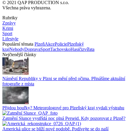
© 2021 QAP PRODUCTION s.r.o.
Všechna práva vyhrazena.
Rubriky
Zprávy
Krimi
Sport
Lifestyle
Populární témata
Plzeň
Akce
Policie
Plzeňský
kraj
Nehody
Doprava
Sport
Tachovsko
Hasiči
zvířata
Nejčtenější články
Náměstí Republiky v Plzni se mění před očima. Přinášíme aktuální
fotografie z místa
Přijdou bouřky? Meteorologové pro Plzeňský kraj vydali výstrahu
Zatmění Slunce vystřídá noc plná Perseid. Kdy pozorovat z Plzně?
Americká ulice se blíží nové podobě. Podívejte se do naší