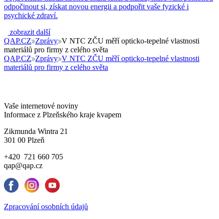
odpočinout si, získat novou energii a podpořit vaše fyzické i
psychické zdraví.
zobrazit další
QAP.CZ
Zprávy
V NTC ZČU měří opticko-tepelné vlastnosti
materiálů pro firmy z celého světa
QAP.CZ
Zprávy
V NTC ZČU měří opticko-tepelné vlastnosti
materiálů pro firmy z celého světa
Vaše internetové noviny
Informace z Plzeňského kraje kvapem
Zikmunda Wintra 21
301 00 Plzeň
+420 721 660 705
qap@qap.cz
Zpracování osobních údajů