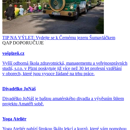
TIP NA VÝLET: Vydejte se k Černému jezeru Šumavláčkem
QAP DOPORUČUJE
vošplzeň.cz
Vyšší odborná škola zdravotnická, managementu a veřejnosprávních
studií, s.r.o. v Plzni poskytuje již více než 30 let profesní vzdělání
v oborech, které jsou vysoce žádané na trhu práce.
Divadélko JoNáš
Divadélko JoNáš je baštou amatérského divadla a vývěsním štítem
projektu Amatéři sobě.
Yoga Ateliér
Yoga Ateliér nabízí širokou škálu lekcí a kurzů, které vám pomohou