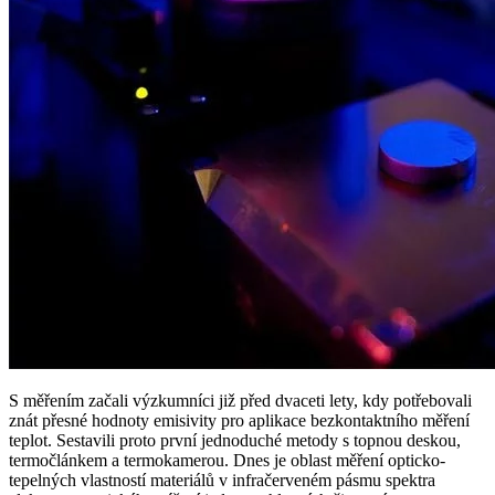
S měřením začali výzkumníci již před dvaceti lety, kdy potřebovali
znát přesné hodnoty emisivity pro aplikace bezkontaktního měření
teplot. Sestavili proto první jednoduché metody s topnou deskou,
termočlánkem a termokamerou. Dnes je oblast měření opticko-
tepelných vlastností materiálů v infračerveném pásmu spektra