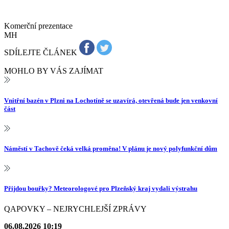
Komerční prezentace
MH
SDÍLEJTE ČLÁNEK
MOHLO BY VÁS ZAJÍMAT
Vnitřní bazén v Plzni na Lochotíně se uzavírá, otevřená bude jen venkovní
část
Náměstí v Tachově čeká velká proměna! V plánu je nový polyfunkční dům
Přijdou bouřky? Meteorologové pro Plzeňský kraj vydali výstrahu
QAPOVKY – NEJRYCHLEJŠÍ ZPRÁVY
06.08.2026 10:19