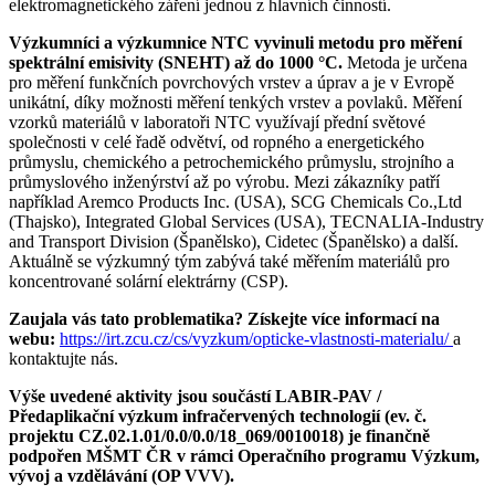
elektromagnetického záření jednou z hlavních činností.
Výzkumníci a výzkumnice NTC vyvinuli metodu pro měření
spektrální emisivity (SNEHT) až do 1000 °C.
Metoda je určena
pro měření funkčních povrchových vrstev a úprav a je v Evropě
unikátní, díky možnosti měření tenkých vrstev a povlaků. Měření
vzorků materiálů v laboratoři NTC využívají přední světové
společnosti v celé řadě odvětví, od ropného a energetického
průmyslu, chemického a petrochemického průmyslu, strojního a
průmyslového inženýrství až po výrobu. Mezi zákazníky patří
například Aremco Products Inc. (USA), SCG Chemicals Co.,Ltd
(Thajsko), Integrated Global Services (USA), TECNALIA-Industry
and Transport Division (Španělsko), Cidetec (Španělsko) a další.
Aktuálně se výzkumný tým zabývá také měřením materiálů pro
koncentrované solární elektrárny (CSP).
Zaujala vás tato problematika? Získejte více informací na
webu:
https://irt.zcu.cz/cs/vyzkum/opticke-vlastnosti-materialu/
a
kontaktujte nás.
Výše uvedené aktivity jsou součástí LABIR-PAV /
Předaplikační výzkum infračervených technologií (ev. č.
projektu CZ.02.1.01/0.0/0.0/18_069/0010018) je finančně
podpořen MŠMT ČR v rámci Operačního programu Výzkum,
vývoj a vzdělávání (OP VVV).