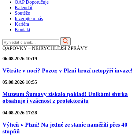
QAP Doporučuje
Kalendář
Soutěže
Inzerujte u nás
Kariéra
Kontakt
QAPOVKY – NEJRYCHLEJŠÍ ZPRÁVY
06.08.2026 10:19
Větráte v noci? Pozor, v Plzni hrozí netopýří invaze!
05.08.2026 10:55
Muzeum Šumavy získalo poklad! Unikátní sbírka
obsahuje i vzácnost z protektorátu
04.08.2026 17:28
Výheň v Plzni! Na jedné ze stanic naměřili přes 40
stupňů