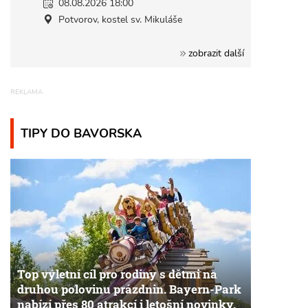
08.08.2026 18:00
Potvorov, kostel sv. Mikuláše
zobrazit další
TIPY DO BAVORSKA
Top výletní cíl pro rodiny s dětmi na
druhou polovinu prázdnin. Bayern-Park
nabízí přes 80 atrakcí i letošní novinky.