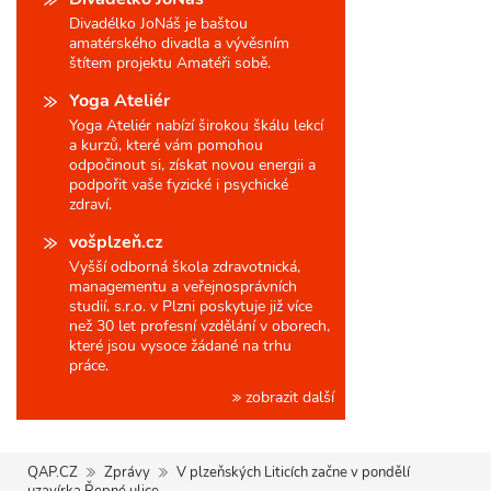
Divadélko JoNáš je baštou
amatérského divadla a vývěsním
štítem projektu Amatéři sobě.
Yoga Ateliér
Yoga Ateliér nabízí širokou škálu lekcí
a kurzů, které vám pomohou
odpočinout si, získat novou energii a
podpořit vaše fyzické i psychické
zdraví.
vošplzeň.cz
Vyšší odborná škola zdravotnická,
managementu a veřejnosprávních
studií, s.r.o. v Plzni poskytuje již více
než 30 let profesní vzdělání v oborech,
které jsou vysoce žádané na trhu
práce.
zobrazit další
QAP.CZ
Zprávy
V plzeňských Liticích začne v pondělí
uzavírka Řepné ulice