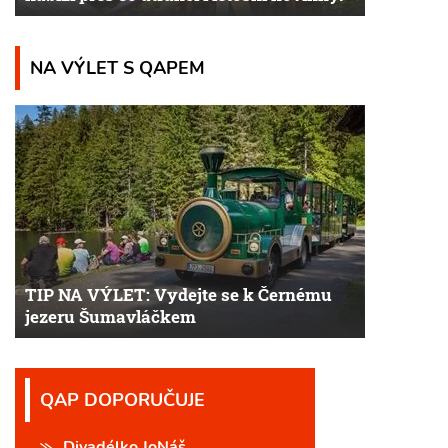
NA VÝLET S QAPEM
TIP NA VÝLET: Vydejte se k Černému
jezeru Šumavláčkem
QAP DOPORUČUJE
Divadélko JoNáš