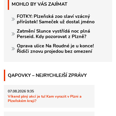
MOHLO BY VÁS ZAJÍMAT
FOTKY: Plzeňská zoo slaví vzácný
přírůstek! Sameček už dostal jméno
Zatmění Slunce vystřídá noc plná
Perseid. Kdy pozorovat z Plzně?
Oprava ulice Na Roudné je u konce!
Řidiči znovu projedou bez omezení
QAPOVKY – NEJRYCHLEJŠÍ ZPRÁVY
07.08.2026 9:35
Víkend plný akcí je tu! Kam vyrazit v Plzni a
Plzeňském kraji?