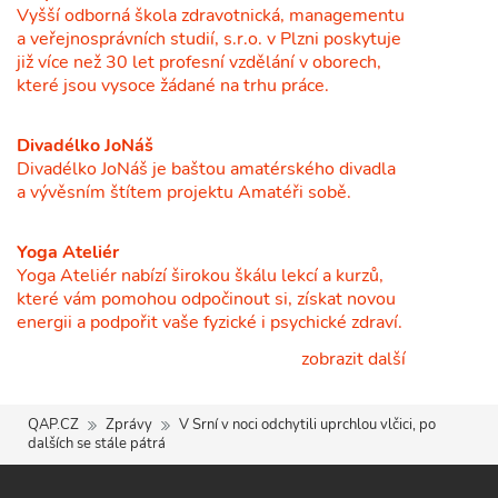
Vyšší odborná škola zdravotnická, managementu
a veřejnosprávních studií, s.r.o. v Plzni poskytuje
již více než 30 let profesní vzdělání v oborech,
které jsou vysoce žádané na trhu práce.
Divadélko JoNáš
Divadélko JoNáš je baštou amatérského divadla
a vývěsním štítem projektu Amatéři sobě.
Yoga Ateliér
Yoga Ateliér nabízí širokou škálu lekcí a kurzů,
které vám pomohou odpočinout si, získat novou
energii a podpořit vaše fyzické i psychické zdraví.
zobrazit další
QAP.CZ
Zprávy
V Srní v noci odchytili uprchlou vlčici, po
dalších se stále pátrá