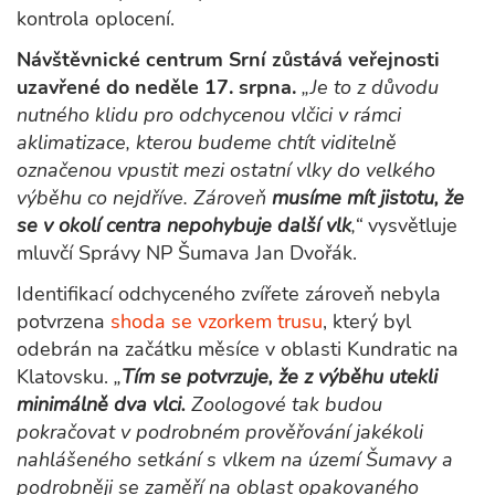
kontrola oplocení.
Návštěvnické centrum Srní zůstává veřejnosti
uzavřené do neděle 17. srpna.
„Je to z důvodu
nutného klidu pro odchycenou vlčici v rámci
aklimatizace, kterou budeme chtít viditelně
označenou vpustit mezi ostatní vlky do velkého
výběhu co nejdříve. Zároveň
musíme mít jistotu, že
se v okolí centra nepohybuje další vlk
,“
vysvětluje
mluvčí Správy NP Šumava Jan Dvořák.
Identifikací odchyceného zvířete zároveň nebyla
potvrzena
shoda se vzorkem trusu
, který byl
odebrán na začátku měsíce v oblasti Kundratic na
Klatovsku.
„
Tím se potvrzuje, že z výběhu utekli
minimálně dva vlci.
Zoologové tak budou
pokračovat v podrobném prověřování jakékoli
nahlášeného setkání s vlkem na území Šumavy a
podrobněji se zaměří na oblast opakovaného