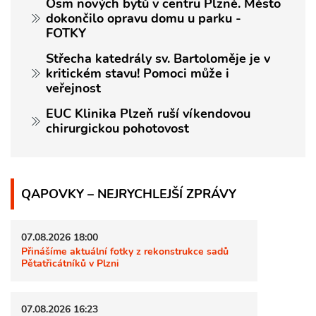
Osm nových bytů v centru Plzně. Město
dokončilo opravu domu u parku -
FOTKY
Střecha katedrály sv. Bartoloměje je v
kritickém stavu! Pomoci může i
veřejnost
EUC Klinika Plzeň ruší víkendovou
chirurgickou pohotovost
QAPOVKY – NEJRYCHLEJŠÍ ZPRÁVY
07.08.2026 18:00
Přinášíme aktuální fotky z rekonstrukce sadů
Pětatřicátníků v Plzni
07.08.2026 16:23