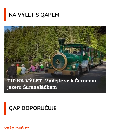
NA VÝLET S QAPEM
TIP NA VÝLET: Vydejte se k Černému
jezeru Šumavláčkem
QAP DOPORUČUJE
vošplzeň.cz