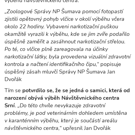
výběhu návštěvnického centra.
„Zoologové Správy NP Šumava pomocí fotopastí
zjistili opětovný pohyb vlčice v okolí výběhu včera
okolo 22 hodiny. Vybaveni narkotizační puškou
okamžitě vyrazili k výběhu, kde se jim zvíře podařilo
úspěšně zaměřit a zasáhnout narkotizační střelou.
Po té, co vlčice plně zareagovala na účinky
narkotizační látky, byla provedena vizuální zdravotní
kontrola a načtení identifikačního čipu,“
popisuje
úspěšný zásah mluvčí Správy NP Šumava Jan
Dvořák
Tím se
potvrdilo se, že se jedná o samici, která od
narození obývá výběh Návštěvnického centra
Srní
.
„Do této chvíle nevykazuje zdravotní
problémy, je pod veterinárním dohledem umístěna
v karanténním výběhu, který je součástí areálu
návštěvnického centra,“
upřesnil Jan Dvořák