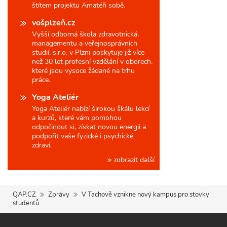
štítem projektu Amatéři sobě.
vošplzeň.cz
Vyšší odborná škola zdravotnická,
managementu a veřejnosprávních
studií, s.r.o. v Plzni poskytuje již více
než 30 let profesní vzdělání v oborech,
které jsou vysoce žádané na trhu
práce.
Yoga Ateliér
Yoga Ateliér nabízí širokou škálu lekcí
a kurzů, které vám pomohou
odpočinout si, získat novou energii a
podpořit vaše fyzické i psychické
zdraví.
zobrazit další
QAP.CZ
Zprávy
V Tachově vznikne nový kampus pro stovky
studentů