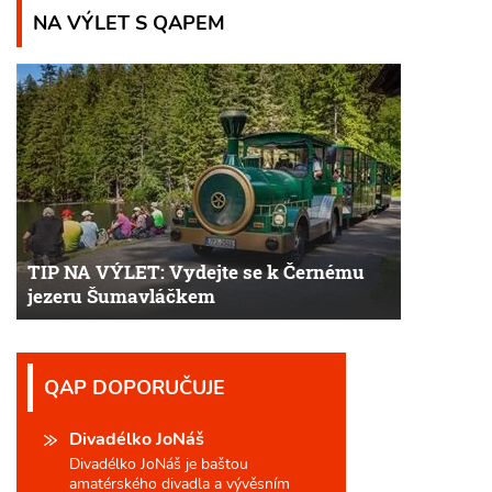
NA VÝLET S QAPEM
TIP NA VÝLET: Vydejte se k Černému
jezeru Šumavláčkem
QAP DOPORUČUJE
Divadélko JoNáš
Divadélko JoNáš je baštou
amatérského divadla a vývěsním