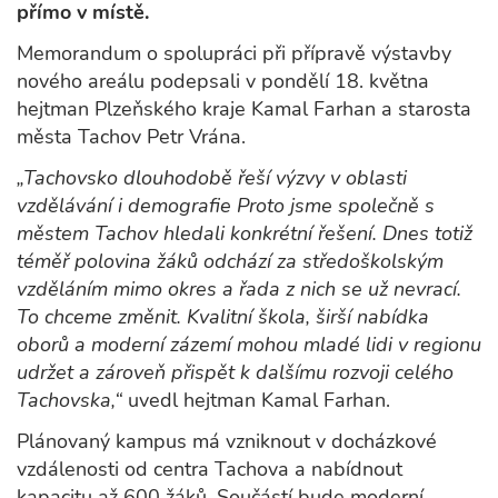
přímo v místě.
Memorandum o spolupráci při přípravě výstavby
nového areálu podepsali v pondělí 18. května
hejtman Plzeňského kraje Kamal Farhan a starosta
města Tachov Petr Vrána.
„Tachovsko dlouhodobě řeší výzvy v oblasti
vzdělávání i demografie Proto jsme společně s
městem Tachov hledali konkrétní řešení. Dnes totiž
téměř polovina žáků odchází za středoškolským
vzděláním mimo okres a řada z nich se už nevrací.
To chceme změnit. Kvalitní škola, širší nabídka
oborů a moderní zázemí mohou mladé lidi v regionu
udržet a zároveň přispět k dalšímu rozvoji celého
Tachovska,“
uvedl hejtman Kamal Farhan.
Plánovaný kampus má vzniknout v docházkové
vzdálenosti od centra Tachova a nabídnout
kapacitu až 600 žáků. Součástí bude moderní