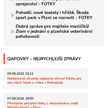
sprejerství - FOTKY
Pohodlí, nové toalety i hřiště. Škoda
sport park v Plzni se rozrostl - FOTKY
Dobrá zpráva pro majitele mazlíčků!
Zlom v jednání o plzeňské veterinární
pohotovosti
QAPOVKY – NEJRYCHLEJŠÍ ZPRÁVY
09.08.2026 10:11
Nablýskané skvosty zaplavily silnice! Máme pro
vás nálož fotek a video z Retrojízdy
07.08.2026 18:00
Přinášíme aktuální fotky z rekonstrukce sadů
Pětatřicátníků v Plzni