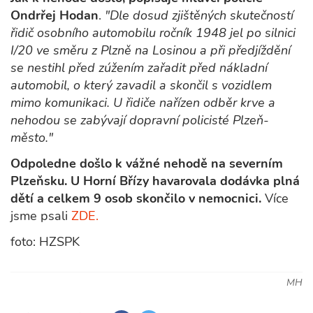
Ondrřej Hodan
.
"Dle dosud zjištěných skutečností
řidič osobního automobilu ročník 1948 jel po silnici
I/20 ve směru z Plzně na Losinou a při předjíždění
se nestihl před zúžením zařadit před nákladní
automobil, o který zavadil a skončil s vozidlem
mimo komunikaci. U řidiče nařízen odběr krve a
nehodou se zabývají dopravní policisté Plzeň-
město."
Odpoledne došlo k vážné nehodě na severním
Plzeňsku. U Horní Břízy havarovala dodávka plná
dětí a celkem 9 osob skončilo v nemocnici.
Více
jsme psali
ZDE.
foto: HZSPK
MH