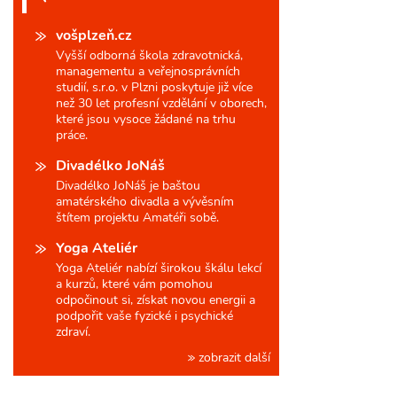
vošplzeň.cz
Vyšší odborná škola zdravotnická,
managementu a veřejnosprávních
studií, s.r.o. v Plzni poskytuje již více
než 30 let profesní vzdělání v oborech,
které jsou vysoce žádané na trhu
práce.
Divadélko JoNáš
Divadélko JoNáš je baštou
amatérského divadla a vývěsním
štítem projektu Amatéři sobě.
Yoga Ateliér
Yoga Ateliér nabízí širokou škálu lekcí
a kurzů, které vám pomohou
odpočinout si, získat novou energii a
podpořit vaše fyzické i psychické
zdraví.
zobrazit další