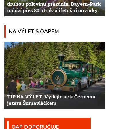
druhou polovinu prázdnin. Bayern-Park
nabízí přes 80 atrakcí i letošní novinky.
NA VÝLET S QAPEM
TIP NA VÝLET: Vydejte se k Černému
jezeru Šumavláčkem
QAP DOPORUČUJE