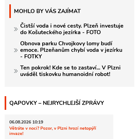
MOHLO BY VÁS ZAJÍMAT
Čistší voda i nové cesty. Plzeň investuje
do Košuteckého jezírka - FOTO
Obnova parku Chvojkovy lomy budí
emoce. Plzeňanům chybí voda v jezírku
- FOTKY
Ten pokrok! Kde se to zastaví... V Plzni
uváděl tiskovku humanoidní robot!
QAPOVKY – NEJRYCHLEJŠÍ ZPRÁVY
06.08.2026 10:19
Větráte v noci? Pozor, v Plzni hrozí netopýří
invaze!