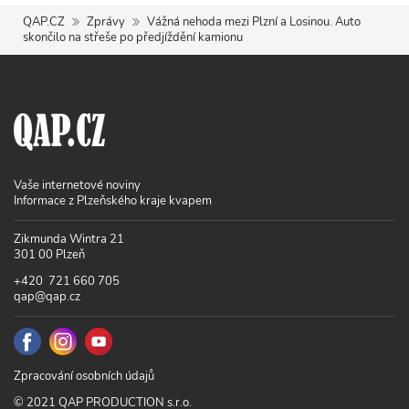
QAP.CZ
Zprávy
Vážná nehoda mezi Plzní a Losinou. Auto
skončilo na střeše po předjíždění kamionu
Vaše internetové noviny
Informace z Plzeňského kraje kvapem
Zikmunda Wintra 21
301 00 Plzeň
+420 721 660 705
qap@qap.cz
Zpracování osobních údajů
© 2021 QAP PRODUCTION s.r.o.