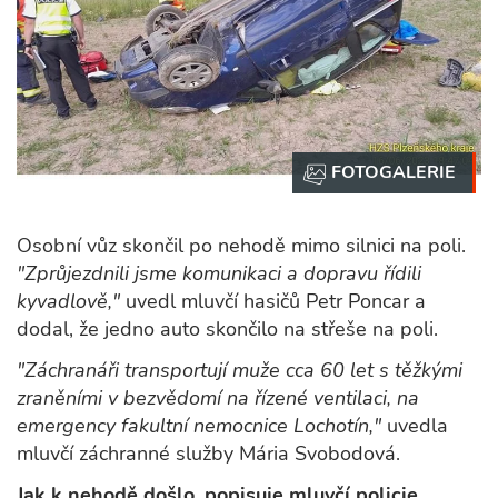
Osobní vůz skončil po nehodě mimo silnici na poli.
"Zprůjezdnili jsme komunikaci a dopravu řídili
kyvadlově,"
uvedl mluvčí hasičů Petr Poncar a
dodal, že jedno auto skončilo na střeše na poli.
"Záchranáři transportují muže cca 60 let s těžkými
zraněními v bezvědomí na řízené ventilaci, na
emergency fakultní nemocnice Lochotín,"
uvedla
mluvčí záchranné služby Mária Svobodová.
Jak k nehodě došlo, popisuje mluvčí policie