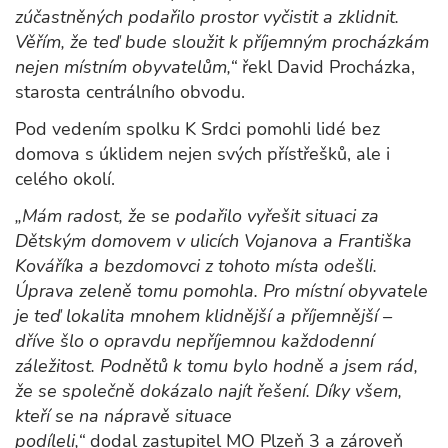
zúčastněných podařilo prostor vyčistit a zklidnit.
Věřím, že teď bude sloužit k příjemným procházkám
nejen místním obyvatelům,“
řekl David Procházka,
starosta centrálního obvodu.
Pod vedením spolku K Srdci pomohli lidé bez
domova s úklidem nejen svých přístřešků, ale i
celého okolí.
„Mám radost, že se podařilo vyřešit situaci za
Dětským domovem v ulicích Vojanova a Františka
Kováříka a bezdomovci z tohoto místa odešli.
Úprava zeleně tomu pomohla. Pro místní obyvatele
je teď lokalita mnohem klidnější a příjemnější –
dříve šlo o opravdu nepříjemnou každodenní
záležitost. Podnětů k tomu bylo hodně a jsem rád,
že se společně dokázalo najít řešení. Díky všem,
kteří se na nápravě situace
podíleli,“
dodal zastupitel MO Plzeň 3 a zároveň