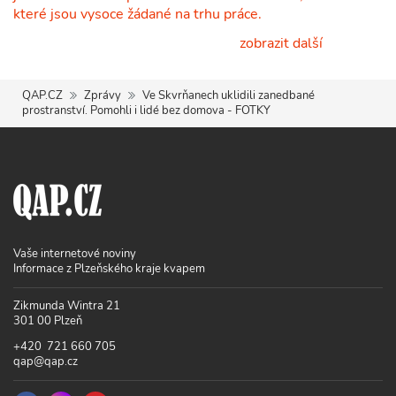
které jsou vysoce žádané na trhu práce.
zobrazit další
QAP.CZ
Zprávy
Ve Skvrňanech uklidili zanedbané
prostranství. Pomohli i lidé bez domova - FOTKY
Vaše internetové noviny
Informace z Plzeňského kraje kvapem
Zikmunda Wintra 21
301 00 Plzeň
+420 721 660 705
qap@qap.cz