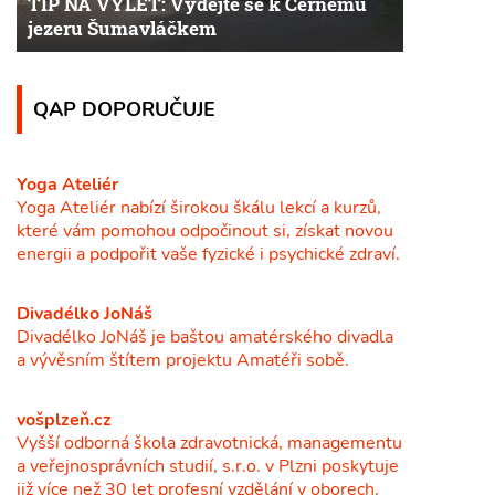
TIP NA VÝLET: Vydejte se k Černému
jezeru Šumavláčkem
QAP DOPORUČUJE
Yoga Ateliér
Yoga Ateliér nabízí širokou škálu lekcí a kurzů,
které vám pomohou odpočinout si, získat novou
energii a podpořit vaše fyzické i psychické zdraví.
Divadélko JoNáš
Divadélko JoNáš je baštou amatérského divadla
a vývěsním štítem projektu Amatéři sobě.
vošplzeň.cz
Vyšší odborná škola zdravotnická, managementu
a veřejnosprávních studií, s.r.o. v Plzni poskytuje
již více než 30 let profesní vzdělání v oborech,