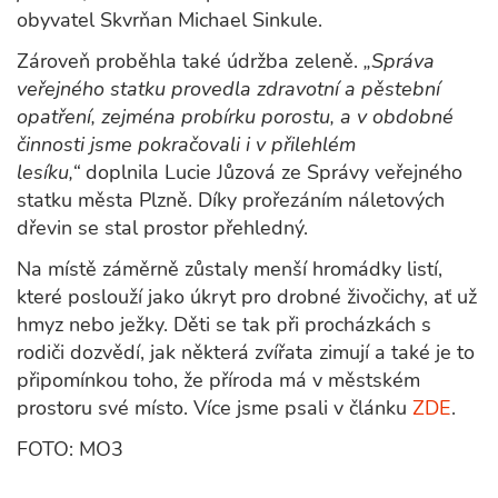
obyvatel Skvrňan Michael Sinkule.
Zároveň proběhla také údržba zeleně.
„Správa
veřejného statku provedla zdravotní a pěstební
opatření, zejména probírku porostu, a v obdobné
činnosti jsme pokračovali i v přilehlém
lesíku,“
doplnila Lucie Jůzová ze Správy veřejného
statku města Plzně. Díky prořezáním náletových
dřevin se stal prostor přehledný.
Na místě záměrně zůstaly menší hromádky listí,
které poslouží jako úkryt pro drobné živočichy, ať už
hmyz nebo ježky. Děti se tak při procházkách s
rodiči dozvědí, jak některá zvířata zimují a také je to
připomínkou toho, že příroda má v městském
prostoru své místo. Více jsme psali v článku
ZDE
.
FOTO: MO3