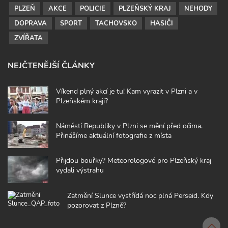
PLZEŇ
AKCE
POLICIE
PLZEŇSKÝ KRAJ
NEHODY
DOPRAVA
SPORT
TACHOVSKO
HASIČI
ZVÍŘATA
NEJČTENĚJŠÍ ČLÁNKY
Víkend plný akcí je tu! Kam vyrazit v Plzni a v
Plzeňském kraji?
Náměstí Republiky v Plzni se mění před očima.
Přinášíme aktuální fotografie z místa
Přijdou bouřky? Meteorologové pro Plzeňský kraj
vydali výstrahu
Zatmění Slunce vystřídá noc plná Perseid. Kdy
pozorovat z Plzně?