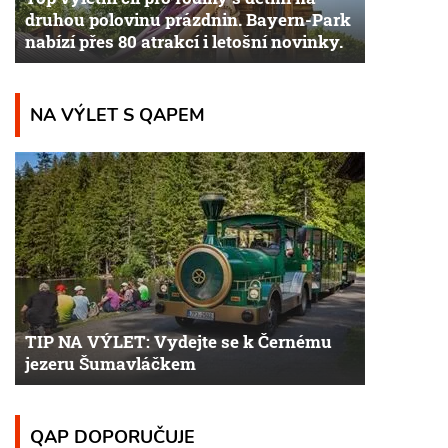
druhou polovinu prázdnin. Bayern-Park
nabízí přes 80 atrakcí i letošní novinky.
NA VÝLET S QAPEM
TIP NA VÝLET: Vydejte se k Černému
jezeru Šumavláčkem
QAP DOPORUČUJE