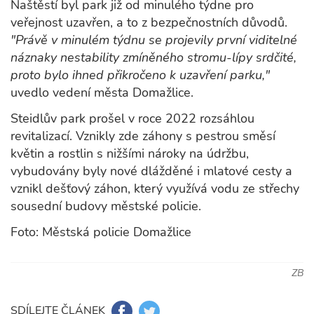
Naštěstí byl park již od minulého týdne pro
veřejnost uzavřen, a to z bezpečnostních důvodů.
"Právě v minulém týdnu se projevily první viditelné
náznaky nestability zmíněného stromu-lípy srdčité,
proto bylo ihned přikročeno k uzavření parku,"
uvedlo vedení města Domažlice.
Steidlův park prošel v roce 2022 rozsáhlou
revitalizací. Vznikly zde záhony s pestrou směsí
květin a rostlin s nižšími nároky na údržbu,
vybudovány byly nové dlážděné i mlatové cesty a
vznikl dešťový záhon, který využívá vodu ze střechy
sousední budovy městské policie.
Foto: Městská policie Domažlice
ZB
SDÍLEJTE ČLÁNEK