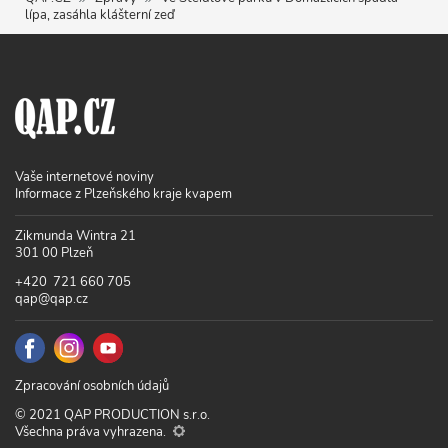
lípa, zasáhla klášterní zeď
Vaše internetové noviny
Informace z Plzeňského kraje kvapem
Zikmunda Wintra 21
301 00 Plzeň
+420 721 660 705
qap@qap.cz
Zpracování osobních údajů
© 2021 QAP PRODUCTION s.r.o.
Všechna práva vyhrazena.