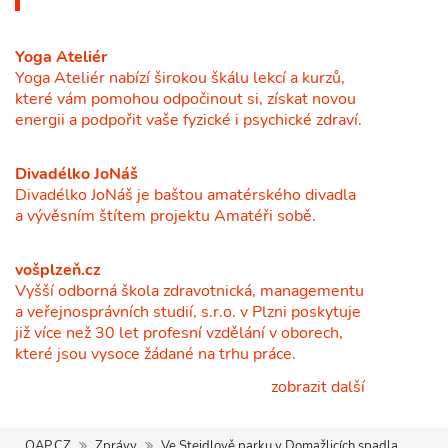
Yoga Ateliér
Yoga Ateliér nabízí širokou škálu lekcí a kurzů,
které vám pomohou odpočinout si, získat novou
energii a podpořit vaše fyzické i psychické zdraví.
Divadélko JoNáš
Divadélko JoNáš je baštou amatérského divadla
a vývěsním štítem projektu Amatéři sobě.
vošplzeň.cz
Vyšší odborná škola zdravotnická, managementu
a veřejnosprávních studií, s.r.o. v Plzni poskytuje
již více než 30 let profesní vzdělání v oborech,
které jsou vysoce žádané na trhu práce.
zobrazit další
QAP.CZ
Zprávy
Ve Steidlově parku v Domažlicích spadla