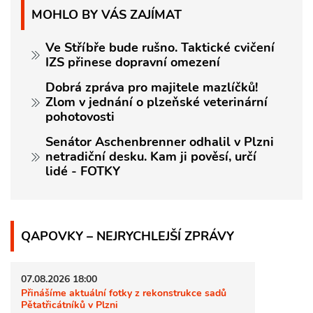
MOHLO BY VÁS ZAJÍMAT
Ve Stříbře bude rušno. Taktické cvičení
IZS přinese dopravní omezení
Dobrá zpráva pro majitele mazlíčků!
Zlom v jednání o plzeňské veterinární
pohotovosti
Senátor Aschenbrenner odhalil v Plzni
netradiční desku. Kam ji pověsí, určí
lidé - FOTKY
QAPOVKY – NEJRYCHLEJŠÍ ZPRÁVY
07.08.2026 18:00
Přinášíme aktuální fotky z rekonstrukce sadů
Pětatřicátníků v Plzni