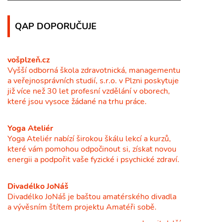
QAP DOPORUČUJE
vošplzeň.cz
Vyšší odborná škola zdravotnická, managementu
a veřejnosprávních studií, s.r.o. v Plzni poskytuje
již více než 30 let profesní vzdělání v oborech,
které jsou vysoce žádané na trhu práce.
Yoga Ateliér
Yoga Ateliér nabízí širokou škálu lekcí a kurzů,
které vám pomohou odpočinout si, získat novou
energii a podpořit vaše fyzické i psychické zdraví.
Divadélko JoNáš
Divadélko JoNáš je baštou amatérského divadla
a vývěsním štítem projektu Amatéři sobě.