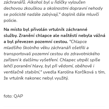
záchranářů. Alkohol byl u řidičky vyloučen
dechovou zkouškou a okolnostmi dopravní nehody
se policisté nadále zabývají,"
doplnil dále mluvčí
policie.
Na místo byl přivolán vrtulník záchranné
služby. Zranění chlapce ale naštěstí nebyla vážná
a byl převezen pozemní cestou.
"Chlapce
mladšího školního věku záchranáři ošetřili a
transportovali pozemní cestou do zdravotnického
zařízení k dalšímu vyšetření. Chlapec utrpěl spíše
lehčí poranění hlavy, byl při vědomí, oběhově i
ventilačně stabilní,"
uvedla Karolína Korčíková s tím,
že vrtulník nakonec nebyl využitý.
foto: QAP