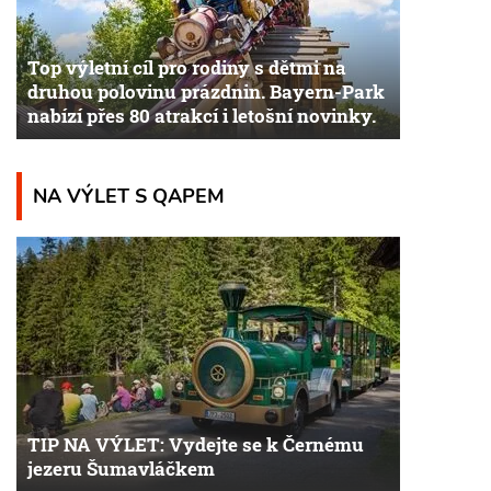
Top výletní cíl pro rodiny s dětmi na
druhou polovinu prázdnin. Bayern-Park
nabízí přes 80 atrakcí i letošní novinky.
NA VÝLET S QAPEM
TIP NA VÝLET: Vydejte se k Černému
jezeru Šumavláčkem