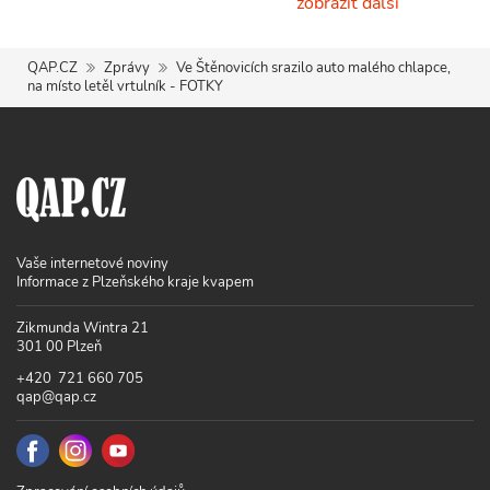
zobrazit další
QAP.CZ
Zprávy
Ve Štěnovicích srazilo auto malého chlapce,
na místo letěl vrtulník - FOTKY
Vaše internetové noviny
Informace z Plzeňského kraje kvapem
Zikmunda Wintra 21
301 00 Plzeň
+420 721 660 705
qap@qap.cz