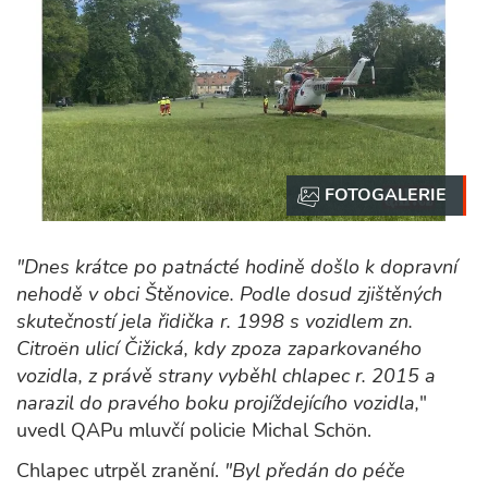
"Dnes krátce po patnácté hodině došlo k dopravní
nehodě v obci Štěnovice. Podle dosud zjištěných
skutečností jela řidička r. 1998 s vozidlem zn.
Citroën ulicí Čižická, kdy zpoza zaparkovaného
vozidla, z právě strany vyběhl chlapec r. 2015 a
narazil do pravého boku projíždejícího vozidla,
"
uvedl QAPu mluvčí policie Michal Schön.
Chlapec utrpěl zranění.
"Byl předán do péče