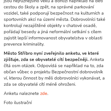
jsou nejrůznějšího věku a dohlíží například na děti
cestou do školy a zpět, na správné parkování
vozidel, také podporují bezpečnost na kulturních a
sportovních akcí na území města. Dobrovolníci také
kontrolují nezajištěné objekty v chatové osadě,
pořádají besedy a jiná neformální setkání s cílem
zajistit lepší informovanost obyvatelstva v oblasti
prevence kriminality.
Město Stříbro nyní zveřejnilo anketu, ve které
zjišťuje, zda se obyvatelé cítí bezpečněji.
Anketa
čítá osm otázek. Odpovídá se například na to, zda
občan vůbec o projektu Bezpečnostní dobrovolník
ví, kterou činnost by měli dobrovolníci vykonávat, a
zda se obyvatelé cítí méně ohroženi.
Anketu naleznete
zde
.
Foto ilustrační