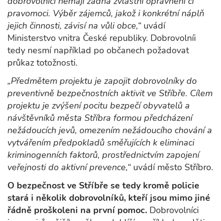
dobrovolníci nemají žádná zvláštní oprávnění či
pravomoci. Výběr zájemců, jakož i konkrétní náplň
jejich činnosti, závisí na vůli obce,“
uvádí
Ministerstvo vnitra České republiky. Dobrovolníi
tedy nesmí například po občanech požadovat
průkaz totožnosti.
„Předmětem projektu je zapojit dobrovolníky do
preventivně bezpečnostních aktivit ve Stříbře. Cílem
projektu je zvýšení pocitu bezpečí obyvatelů a
návštěvníků města Stříbra formou předcházení
nežádoucích jevů, omezením nežádoucího chování a
vytvářením předpokladů směřujících k eliminaci
kriminogenních faktorů, prostřednictvím zapojení
veřejnosti do aktivní prevence,“
uvádí město Stříbro.
O bezpečnost ve Stříbře se tedy kromě policie
stará i několik dobrovolníků, kteří jsou mimo jiné
řádně proškoleni na první pomoc.
Dobrovolníci