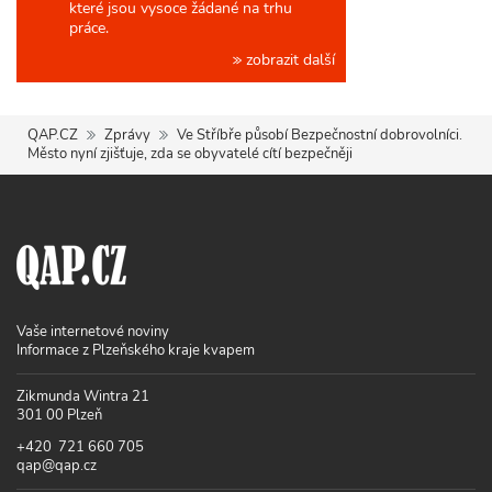
které jsou vysoce žádané na trhu
práce.
zobrazit další
QAP.CZ
Zprávy
Ve Stříbře působí Bezpečnostní dobrovolníci.
Město nyní zjišťuje, zda se obyvatelé cítí bezpečněji
Vaše internetové noviny
Informace z Plzeňského kraje kvapem
Zikmunda Wintra 21
301 00 Plzeň
+420 721 660 705
qap@qap.cz