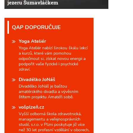
jezeru Šumavláčkem
QAP DOPORUČUJE
Yoga Ateliér
Yoga Ateliér nabízí širokou škálu lekcí
a kurzů, které vám pomohou
odpočinout si, získat novou energii a
podpořit vaše fyzické i psychické
zdraví.
Divadélko JoNáš
Divadélko JoNáš je baštou
amatérského divadla a vývěsním
štítem projektu Amatéři sobě.
vošplzeň.cz
Vyšší odborná škola zdravotnická,
managementu a veřejnosprávních
studií, s.r.o. v Plzni poskytuje již více
než 30 let profesní vzdělání v oborech,