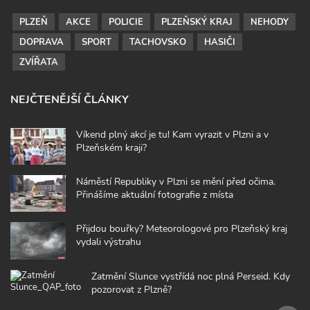
PLZEŇ
AKCE
POLICIE
PLZEŇSKÝ KRAJ
NEHODY
DOPRAVA
SPORT
TACHOVSKO
HASIČI
ZVÍŘATA
NEJČTENĚJŠÍ ČLÁNKY
Víkend plný akcí je tu! Kam vyrazit v Plzni a v
Plzeňském kraji?
Náměstí Republiky v Plzni se mění před očima.
Přinášíme aktuální fotografie z místa
Přijdou bouřky? Meteorologové pro Plzeňský kraj
vydali výstrahu
Zatmění Slunce vystřídá noc plná Perseid. Kdy
pozorovat z Plzně?