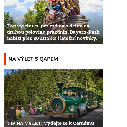
Top výletní cíl pro rodiny s dětmi na
druhou polovinu prázdnin. Bayern-Park
nabízí přes 80 atrakcí i letošní novinky.
NA VÝLET S QAPEM
TIP NA VÝLET: Vydejte se k Černému