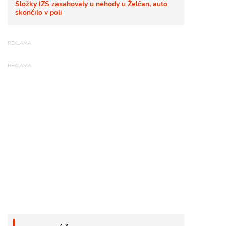
Složky IZS zasahovaly u nehody u Želčan, auto
skončilo v poli