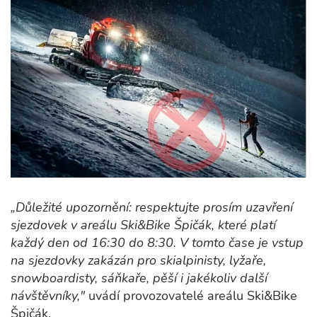
„Důležité upozornění: respektujte prosím uzavření
sjezdovek v areálu Ski&Bike Špičák, které platí
každý den od 16:30 do 8:30. V tomto čase je vstup
na sjezdovky zakázán pro skialpinisty, lyžaře,
snowboardisty, sáňkaře, pěší i jakékoliv další
návštěvníky,"
uvádí provozovatelé areálu Ski&Bike
Špičák.