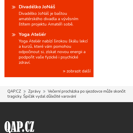
Divadélko JoNáš
Divadélko JoNáš je baštou
amatérského divadla a vývěsním
štítem projektu Amatéři sobě.
Yoga Ateliér
Yoga Ateliér nabízí širokou škálu lekcí
a kurzů, které vám pomohou
odpočinout si, získat novou energii a
podpořit vaše fyzické i psychické
zdraví.
zobrazit další
QAP.CZ
Zprávy
Večerní procházka po sjezdovce může skončit
tragicky. Špičák vydal důležité varování