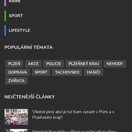
KRIMI
SPORT
LIFESTYLE
POPULÁRNÍ TÉMATA
PLZEŇ
AKCE
POLICIE
PLZEŇSKÝ KRAJ
NEHODY
DOPRAVA
SPORT
TACHOVSKO
HASIČI
ZVÍŘATA
NEJČTENĚJŠÍ ČLÁNKY
Víkend plný akcí je tu! Kam vyrazit v Plzni a v
Plzeňském kraji?
Náměstí Republiky v Plzni se mění před očima.