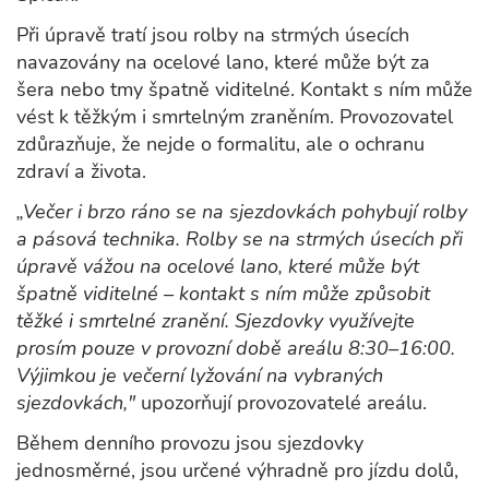
Při úpravě tratí jsou rolby na strmých úsecích
navazovány na ocelové lano, které může být za
šera nebo tmy špatně viditelné. Kontakt s ním může
vést k těžkým i smrtelným zraněním. Provozovatel
zdůrazňuje, že nejde o formalitu, ale o ochranu
zdraví a života.
„Večer i brzo ráno se na sjezdovkách pohybují rolby
a pásová technika. Rolby se na strmých úsecích při
úpravě vážou na ocelové lano, které může být
špatně viditelné – kontakt s ním může způsobit
těžké i smrtelné zranění. Sjezdovky využívejte
prosím pouze v provozní době areálu 8:30–16:00.
Výjimkou je večerní lyžování na vybraných
sjezdovkách,"
upozorňují provozovatelé areálu.
Během denního provozu jsou sjezdovky
jednosměrné, jsou určené výhradně pro jízdu dolů,