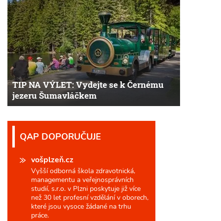
TIP NA VÝLET: Vydejte se k Černému
jezeru Šumavláčkem
QAP DOPORUČUJE
vošplzeň.cz
Vyšší odborná škola zdravotnická,
managementu a veřejnosprávních
studií, s.r.o. v Plzni poskytuje již více
než 30 let profesní vzdělání v oborech,
které jsou vysoce žádané na trhu
práce.