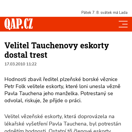
Pátek 7. 8.
svátek má Lada
Velitel Tauchenovy eskorty
dostal trest
17.03.2010 11:22
Hodnosti zbavil ředitel plzeňské borské věznice
Petr Folk velitele eskorty, které loni unesla vězně
Pavla Tauchena jeho manželka. Potrestaný se
odvolal, riskuje, že přijde o práci.
Velitel vězeňské eskorty, která doprovázela na
lékařské vyšetření Pavla Tauchena, byl potrestán
odnětím hodnosti. Ostatní tři členové eskorty