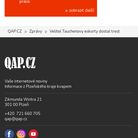
práce.
zobrazit další
QAP.CZ
Zprávy
Velitel Tauchenovy eskorty dostal trest
Vaše internetové noviny
Informace z Plzeňského kraje kvapem
Zikmunda Wintra 21
301 00 Plzeň
+420 721 660 705
qap@qap.cz