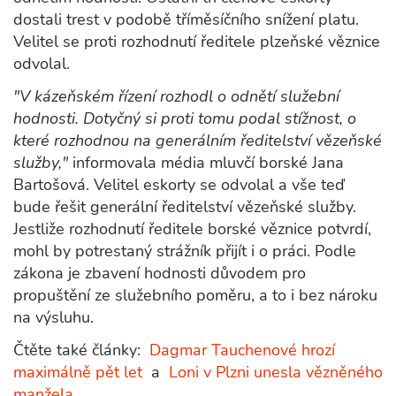
dostali trest v podobě tříměsíčního snížení platu.
Velitel se proti rozhodnutí ředitele plzeňské věznice
odvolal.
"V kázeňském řízení rozhodl o odnětí služební
hodnosti. Dotyčný si proti tomu podal stížnost, o
které rozhodnou na generálním ředitelství vězeňské
služby,"
informovala média mluvčí borské Jana
Bartošová. Velitel eskorty se odvolal a vše teď
bude řešit generální ředitelství vězeňské služby.
Jestliže rozhodnutí ředitele borské věznice potvrdí,
mohl by potrestaný strážník přijít i o práci. Podle
zákona je zbavení hodnosti důvodem pro
propuštění ze služebního poměru, a to i bez nároku
na výsluhu.
Čtěte také články:
Dagmar Tauchenové hrozí
maximálně pět let
a
Loni v Plzni unesla vězněného
manžela