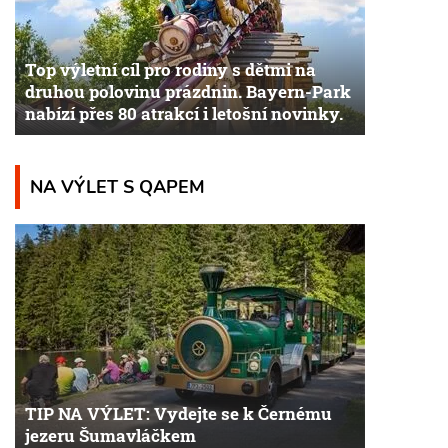
Top výletní cíl pro rodiny s dětmi na
druhou polovinu prázdnin. Bayern-Park
nabízí přes 80 atrakcí i letošní novinky.
NA VÝLET S QAPEM
TIP NA VÝLET: Vydejte se k Černému
jezeru Šumavláčkem