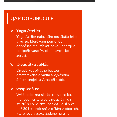
QAP DOPORUČUJE
Yoga Ateliér
Yoga Ateliér nabízí širokou škálu lekcí
a kurzů, které vám pomohou
odpočinout si, získat novou energii a
podpořit vaše fyzické i psychické
zdraví.
Divadélko JoNáš
Divadélko JoNáš je baštou
amatérského divadla a vývěsním
štítem projektu Amatéři sobě.
vošplzeň.cz
Vyšší odborná škola zdravotnická,
managementu a veřejnosprávních
studií, s.r.o. v Plzni poskytuje již více
než 30 let profesní vzdělání v oborech,
které jsou vysoce žádané na trhu