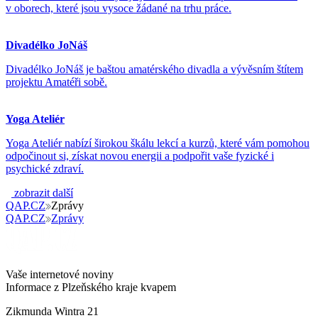
v oborech, které jsou vysoce žádané na trhu práce.
Divadélko JoNáš
Divadélko JoNáš je baštou amatérského divadla a vývěsním štítem
projektu Amatéři sobě.
Yoga Ateliér
Yoga Ateliér nabízí širokou škálu lekcí a kurzů, které vám pomohou
odpočinout si, získat novou energii a podpořit vaše fyzické i
psychické zdraví.
zobrazit další
QAP.CZ
Zprávy
QAP.CZ
Zprávy
Vaše internetové noviny
Informace z Plzeňského kraje kvapem
Zikmunda Wintra 21