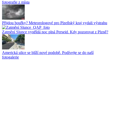
fotografie z místa
Přijdou bouřky? Meteorologové pro Plzeňský kraj vydali výstrahu
Zatmění Slunce vystřídá noc plná Perseid. Kdy pozorovat z Plzně?
Americká ulice se blíží nové podobě. Podívejte se do naší
fotogalerie