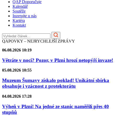
QAP Doporučuje
Kalendář
Soutěže
Inzerujte u nás
Kariéra
Kontakt
QAPOVKY – NEJRYCHLEJŠÍ ZPRÁVY
06.08.2026 10:19
Větráte v noci? Pozor, v Plzni hrozí netopýří invaze!
05.08.2026 10:55
Muzeum Šumavy získalo poklad! Unikátní sbírka
obsahuje i vzácnost z protektorátu
04.08.2026 17:28
Výheň v Plzni! Na jedné ze stanic naměřili přes 40
stupňů