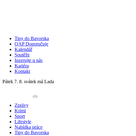
Tipy do Bavorska
QAP Doporučuje
Kalendář
Soutěže
Inzerujte u nás
Kariéra
Kontakt
Pátek 7. 8.
svátek má Lada
Zprávy
Krimi
Sport
Lifestyle
Nabídka práce
Tipy do Bavorska