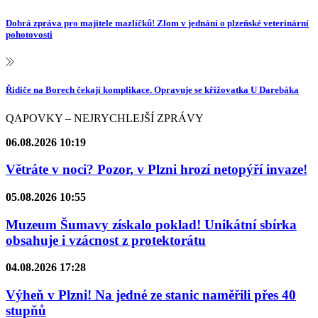
Dobrá zpráva pro majitele mazlíčků! Zlom v jednání o plzeňské veterinární
pohotovosti
Řidiče na Borech čekají komplikace. Opravuje se křižovatka U Darebáka
QAPOVKY – NEJRYCHLEJŠÍ ZPRÁVY
06.08.2026 10:19
Větráte v noci? Pozor, v Plzni hrozí netopýří invaze!
05.08.2026 10:55
Muzeum Šumavy získalo poklad! Unikátní sbírka
obsahuje i vzácnost z protektorátu
04.08.2026 17:28
Výheň v Plzni! Na jedné ze stanic naměřili přes 40
stupňů