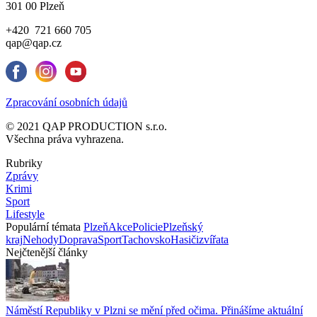
301 00 Plzeň
+420 721 660 705
qap@qap.cz
Zpracování osobních údajů
© 2021 QAP PRODUCTION s.r.o.
Všechna práva vyhrazena.
Rubriky
Zprávy
Krimi
Sport
Lifestyle
Populární témata
Plzeň
Akce
Policie
Plzeňský
kraj
Nehody
Doprava
Sport
Tachovsko
Hasiči
zvířata
Nejčtenější články
Náměstí Republiky v Plzni se mění před očima. Přinášíme aktuální