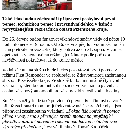
Také letos budou záchranáři připraveni poskytovat první
pomoc, technickou pomoc i preventivní dohled v jedné z
nejvytíženějších rekreačních oblastí Plzeňského kraje.
Do 26. června budou fungovat víkendové směny vždy od pátku 19
hodin do neděle 19 hodin. Od 26. června přejdou vodní záchranáři
na nepřetržitý provoz 24/7, který potrvá až do 31. srpna. V září se
opět vrátí k víkendovému režimu, jenž bude podle počasí a
návštěvnosti pokračovat až do konce měsíce.
Vodní záchranná služba bude i letos poskytovat první pomoc v
režimu First Responder ve spolupráci se Zdravotnickou záchrannou
službou Plzeňského kraje. Ve službě budou minimálně čtyři vodní
záchranáři, kteří budou mít k dispozici dvě záchranná plavidla a
osobní zásahový automobil pro zásahy v blízkosti vodní hladiny.
Součástí služby bude také pravidelná preventivní činnost na vodě,
při níž záchranáři monitorují frekventované úseky přehrady a jsou
připraveni zasáhnout na vyžádání.
„Pokud lidé potřebují pomoc
přímo z vody nebo z přilehlých břehů, mohou na projíždějící
plavidlo upozornit máváním rukama nad hlavou nebo barevně
výrazným předmětem,“
vysvětlil mluvčí Tomáš Kropáček.