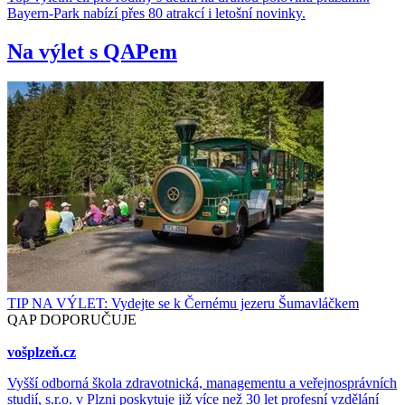
Bayern-Park nabízí přes 80 atrakcí i letošní novinky.
Na výlet s QAPem
TIP NA VÝLET: Vydejte se k Černému jezeru Šumavláčkem
QAP DOPORUČUJE
vošplzeň.cz
Vyšší odborná škola zdravotnická, managementu a veřejnosprávních
studií, s.r.o. v Plzni poskytuje již více než 30 let profesní vzdělání