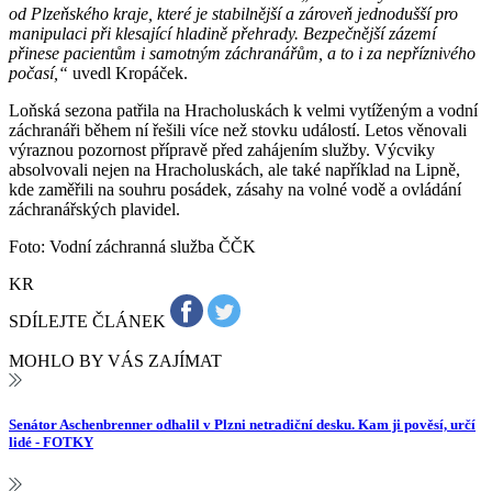
od Plzeňského kraje, které je stabilnější a zároveň jednodušší pro
manipulaci při klesající hladině přehrady. Bezpečnější zázemí
přinese pacientům i samotným záchranářům, a to i za nepříznivého
počasí,“
uvedl Kropáček.
Loňská sezona patřila na Hracholuskách k velmi vytíženým a vodní
záchranáři během ní řešili více než stovku událostí. Letos věnovali
výraznou pozornost přípravě před zahájením služby. Výcviky
absolvovali nejen na Hracholuskách, ale také například na Lipně,
kde zaměřili na souhru posádek, zásahy na volné vodě a ovládání
záchranářských plavidel.
Foto: Vodní záchranná služba ČČK
KR
SDÍLEJTE ČLÁNEK
MOHLO BY VÁS ZAJÍMAT
Senátor Aschenbrenner odhalil v Plzni netradiční desku. Kam ji pověsí, určí
lidé - FOTKY