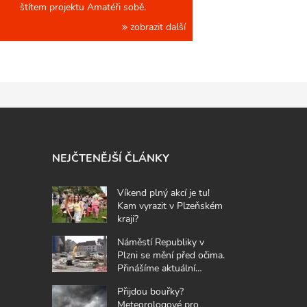
štítem projektu Amatéři sobě.
zobrazit další
NEJČTENĚJŠÍ ČLÁNKY
Víkend plný akcí je tu!
Kam vyrazit v Plzeňském
kraji?
Náměstí Republiky v
Plzni se mění před očima.
Přinášíme aktuální
fotografie z místa
Přijdou bouřky?
Meteorologové pro