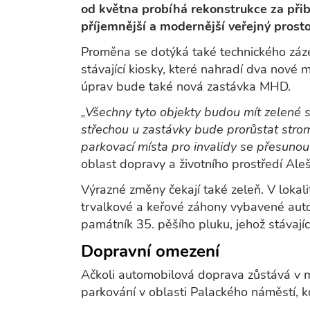
od května probíhá rekonstrukce za přibl
příjemnější a modernější veřejný prosto
Proměna se dotýká také technického záze
stávající kiosky, které nahradí dva nové 
úprav bude také nová zastávka MHD.
„Všechny tyto objekty budou mít zelené s
střechou u zastávky bude prorůstat stro
parkovací místa pro invalidy se přesunou 
oblast dopravy a životního prostředí Ale
Výrazné změny čekají také zeleň. V loka
trvalkové a keřové záhony vybavené aut
památník 35. pěšího pluku, jehož stávaj
Dopravní omezení
Ačkoli automobilová doprava zůstává v 
parkování v oblasti Palackého náměstí, 