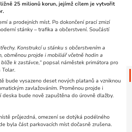
ižně 25 milionů korun, jejímž cílem je vytvořit
r.
mí a prodejních míst. Po dokončení prací zmizí
moderní stánky – trafika a občerstvení. Součástí
třechy. Konstrukcí u stánku s občerstvením a
m, obměnou projde i mobiliář včetně hodin a
blíže k zastávce,“
popsal náměstek primátora pro
š Tolar.
litě bude vysazeno deset nových platanů a vzniknou
omatickým zavlažováním. Proměnou projde i
ící deska bude nově zapuštěna do úrovně dlažby.
místě průjezdná, omezení se dotýká podélného
kde byla část parkovacích míst dočasně zrušena.