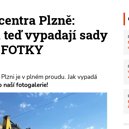
entra Plzně:
k teď vypadají sady
- FOTKY
 Plzni je v plném proudu.
Jak vypadá
o naší fotogalerie!