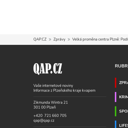
QAP.CZ
Zprávy
Velká proměna centra Plzně: Podív
RUBR
ZPR
Vaše internetové noviny
Informace z Plzeňského kraje kvapem
KRI
Zikmunda Wintra 21
301 00 Plzeň
SPO
+420 721 660 705
qap@qap.cz
LIF