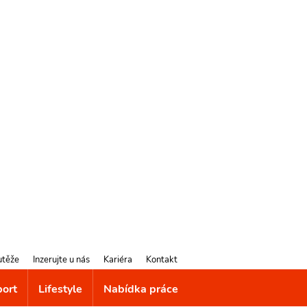
utěže
Inzerujte u nás
Kariéra
Kontakt
port
Lifestyle
Nabídka práce