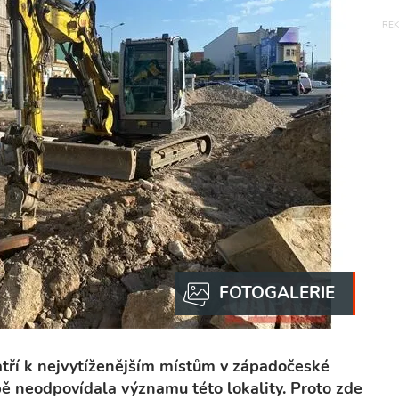
atří k nejvytíženějším místům v západočeské
ě neodpovídala významu této lokality. Proto zde