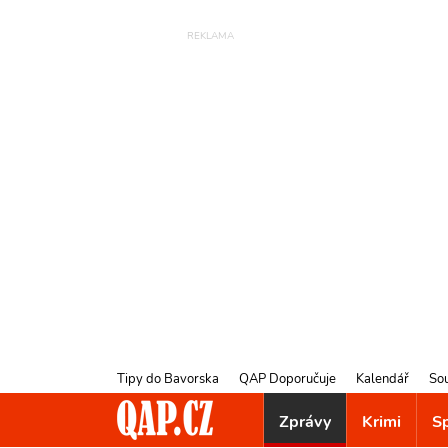
Tipy do Bavorska
QAP Doporučuje
Kalendář
So
Zprávy
Krimi
S