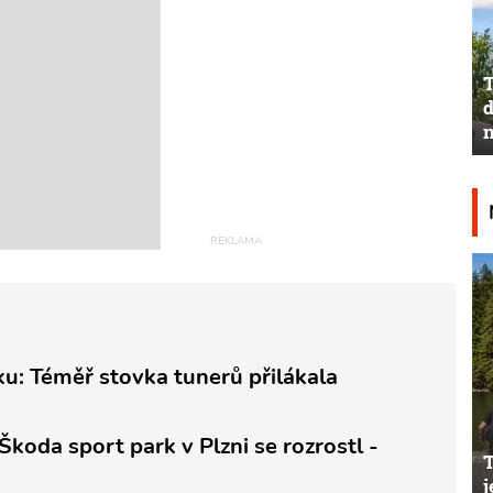
T
d
n
u: Téměř stovka tunerů přilákala
 Škoda sport park v Plzni se rozrostl -