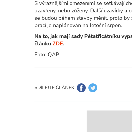
S výraznějšími omezeními se setkávají cho
uzavřeny, nebo zúženy. Další uzavírky a
se budou během stavby měnit, proto by s
prací je naplánován na letošní srpen.
Na to, jak mají sady Pětatřicátníků vyp
článku
ZDE
.
Foto: QAP
SDÍLEJTE ČLÁNEK