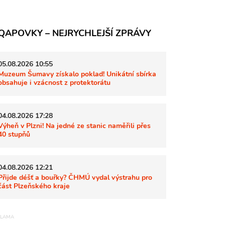
QAPOVKY – NEJRYCHLEJŠÍ ZPRÁVY
05.08.2026 10:55
Muzeum Šumavy získalo poklad! Unikátní sbírka
obsahuje i vzácnost z protektorátu
04.08.2026 17:28
Výheň v Plzni! Na jedné ze stanic naměřili přes
40 stupňů
04.08.2026 12:21
Přijde déšť a bouřky? ČHMÚ vydal výstrahu pro
část Plzeňského kraje