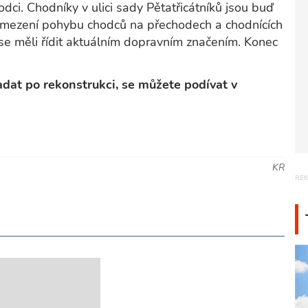
dci. Chodníky v ulici sady Pětatřicátníků jsou buď
 omezení pohybu chodců na přechodech a chodnících
e měli řídit aktuálním dopravním značením. Konec
adat po rekonstrukci, se můžete podívat v
KR