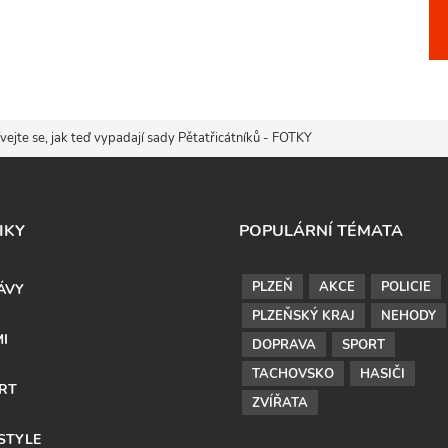
ejte se, jak teď vypadají sady Pětatřicátníků - FOTKY
IKY
POPULÁRNÍ TÉMATA
PLZEŇ
AKCE
POLICIE
ÁVY
PLZEŇSKÝ KRAJ
NEHODY
MI
DOPRAVA
SPORT
TACHOVSKO
HASIČI
RT
ZVÍŘATA
ESTYLE