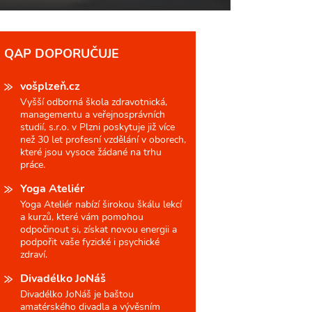
QAP DOPORUČUJE
vošplzeň.cz
Vyšší odborná škola zdravotnická,
managementu a veřejnosprávních
studií, s.r.o. v Plzni poskytuje již více
než 30 let profesní vzdělání v oborech,
které jsou vysoce žádané na trhu
práce.
Yoga Ateliér
Yoga Ateliér nabízí širokou škálu lekcí
a kurzů, které vám pomohou
odpočinout si, získat novou energii a
podpořit vaše fyzické i psychické
zdraví.
Divadélko JoNáš
Divadélko JoNáš je baštou
amatérského divadla a vývěsním