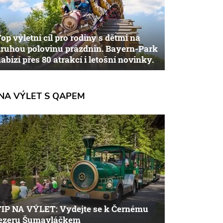
op výletní cíl pro rodiny s dětmi na
ruhou polovinu prázdnin. Bayern-Park
abízí přes 80 atrakcí i letošní novinky.
NA VÝLET S QAPEM
TIP NA VÝLET: Vydejte se k Černému
jezeru Šumavláčkem