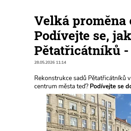
Velká proměna c
Podívejte se, ja
Pětatřicátníků 
28.05.2026 11:14
Rekonstrukce sadů Pětatřicátníků v
centrum města teď?
Podívejte se d